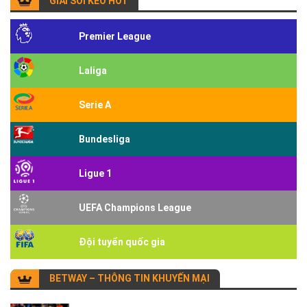
GIẢI SOI KÈO HOT
Premier League
Laliga
Serie A
Bundesliga
Ligue 1
UEFA Champions League
Đội tuyển quốc gia
BETWAY – THÔNG TIN KHUYẾN MẠI