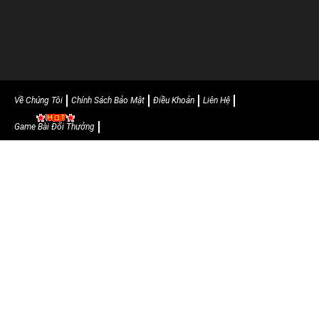
Về Chúng Tôi
Chính Sách Bảo Mật
Điều Khoản
Liên Hệ
Game Bài Đổi Thưởng