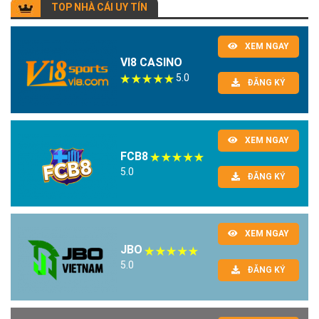
TOP NHÀ CÁI UY TÍN
XEM NGAY
VI8 CASINO
5.0
ĐĂNG KÝ
XEM NGAY
FCB8
5.0
ĐĂNG KÝ
XEM NGAY
JBO
5.0
ĐĂNG KÝ