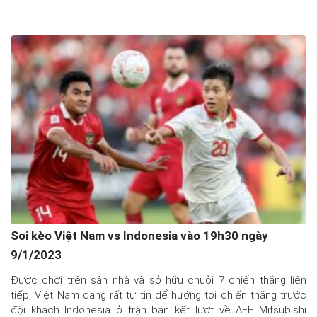
Soi kèo Việt Nam vs Indonesia vào 19h30 ngày
9/1/2023
Được chơi trên sân nhà và sở hữu chuỗi 7 chiến thắng liên
tiếp, Việt Nam đang rất tự tin để hướng tới chiến thắng trước
đội khách Indonesia ở trận bán kết lượt về AFF Mitsubishi