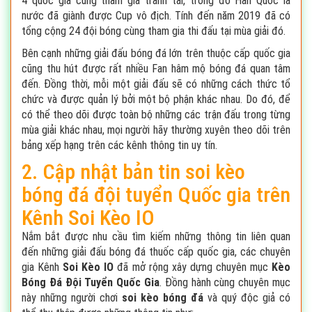
4 quốc gia cùng tham gia tranh tài, trong đó Hàn Quốc là
nước đã giành được Cup vô địch. Tính đến năm 2019 đã có
tổng cộng 24 đội bóng cùng tham gia thi đấu tại mùa giải đó.
Bên cạnh những giải đấu bóng đá lớn trên thuộc cấp quốc gia
cũng thu hút được rất nhiều Fan hâm mộ bóng đá quan tâm
đến. Đồng thời, mỗi một giải đấu sẽ có những cách thức tổ
chức và được quản lý bởi một bộ phận khác nhau. Do đó, để
có thể theo dõi được toàn bộ những các trận đấu trong từng
mùa giải khác nhau, mọi người hãy thường xuyên theo dõi trên
bảng xếp hạng trên các kênh thông tin uy tín.
2. Cập nhật bản tin soi kèo
bóng đá đội tuyển Quốc gia trên
Kênh Soi Kèo IO
Nắm bắt được nhu cầu tìm kiếm những thông tin liên quan
đến những giải đấu bóng đá thuốc cấp quốc gia, các chuyên
gia Kênh
Soi Kèo IO
đã mở rộng xây dựng chuyên mục
Kèo
Bóng Đá Đội Tuyển Quốc Gia
. Đồng hành cùng chuyên mục
này những người chơi
soi kèo bóng đá
và quý độc giả có