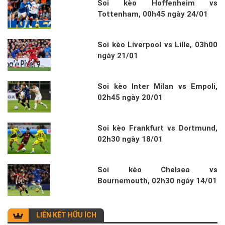
Soi kèo Hoffenheim vs
Tottenham, 00h45 ngày 24/01
Soi kèo Liverpool vs Lille, 03h00
ngày 21/01
Soi kèo Inter Milan vs Empoli,
02h45 ngày 20/01
Soi kèo Frankfurt vs Dortmund,
02h30 ngày 18/01
Soi kèo Chelsea vs
Bournemouth, 02h30 ngày 14/01
LIÊN KẾT HỮU ÍCH