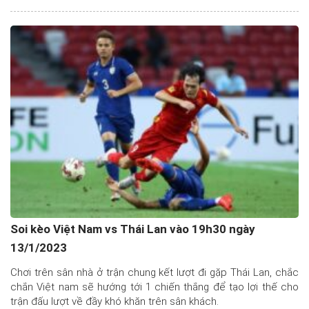
Soi kèo Việt Nam vs Thái Lan vào 19h30 ngày
13/1/2023
Chơi trên sân nhà ở trận chung kết lượt đi gặp Thái Lan, chắc
chắn Việt nam sẽ hướng tới 1 chiến thắng để tạo lợi thế cho
trận đấu lượt về đầy khó khăn trên sân khách.