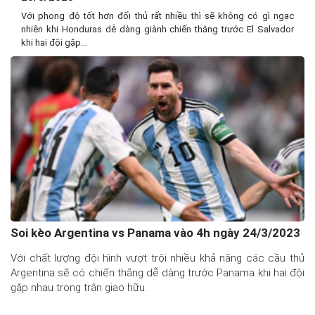
Với phong độ tốt hơn đối thủ rất nhiều thì sẽ không có gì ngạc
nhiên khi Honduras dễ dàng giành chiến thắng trước El Salvador
khi hai đội gặp...
Soi kèo Argentina vs Panama vào 4h ngày 24/3/2023
Với chất lượng đội hình vượt trội nhiều khả năng các cầu thủ
Argentina sẽ có chiến thắng dễ dàng trước Panama khi hai đội
gặp nhau trong trận giao hữu.