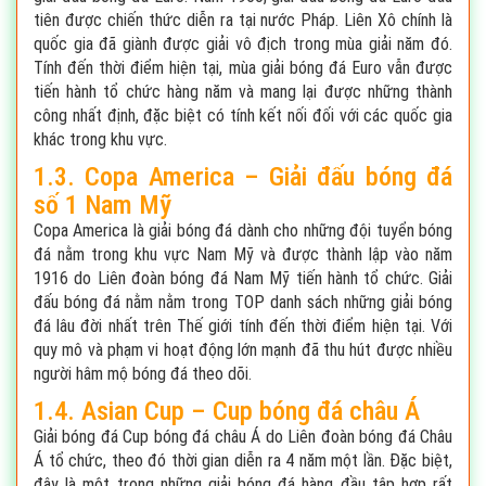
tiên được chiến thức diễn ra tại nước Pháp. Liên Xô chính là
quốc gia đã giành được giải vô địch trong mùa giải năm đó.
Tính đến thời điểm hiện tại, mùa giải bóng đá Euro vẫn được
tiến hành tổ chức hàng năm và mang lại được những thành
công nhất định, đặc biệt có tính kết nối đối với các quốc gia
khác trong khu vực.
1.3. Copa America – Giải đấu bóng đá
số 1 Nam Mỹ
Copa America là giải bóng đá dành cho những đội tuyển bóng
đá nằm trong khu vực Nam Mỹ và được thành lập vào năm
1916 do Liên đoàn bóng đá Nam Mỹ tiến hành tổ chức. Giải
đấu bóng đá nằm nằm trong TOP danh sách những giải bóng
đá lâu đời nhất trên Thế giới tính đến thời điểm hiện tại. Với
quy mô và phạm vi hoạt động lớn mạnh đã thu hút được nhiều
người hâm mộ bóng đá theo dõi.
1.4. Asian Cup – Cup bóng đá châu Á
Giải bóng đá Cup bóng đá châu Á do Liên đoàn bóng đá Châu
Á tổ chức, theo đó thời gian diễn ra 4 năm một lần. Đặc biệt,
đây là một trong những giải bóng đá hàng đầu tập hợp rất