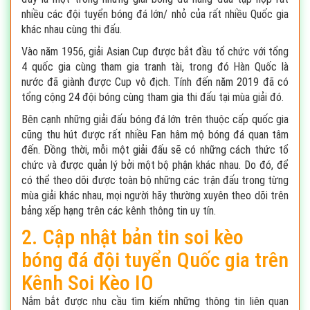
nhiều các đội tuyển bóng đá lớn/ nhỏ của rất nhiều Quốc gia
khác nhau cùng thi đấu.
Vào năm 1956, giải Asian Cup được bắt đầu tổ chức với tổng
4 quốc gia cùng tham gia tranh tài, trong đó Hàn Quốc là
nước đã giành được Cup vô địch. Tính đến năm 2019 đã có
tổng cộng 24 đội bóng cùng tham gia thi đấu tại mùa giải đó.
Bên cạnh những giải đấu bóng đá lớn trên thuộc cấp quốc gia
cũng thu hút được rất nhiều Fan hâm mộ bóng đá quan tâm
đến. Đồng thời, mỗi một giải đấu sẽ có những cách thức tổ
chức và được quản lý bởi một bộ phận khác nhau. Do đó, để
có thể theo dõi được toàn bộ những các trận đấu trong từng
mùa giải khác nhau, mọi người hãy thường xuyên theo dõi trên
bảng xếp hạng trên các kênh thông tin uy tín.
2. Cập nhật bản tin soi kèo
bóng đá đội tuyển Quốc gia trên
Kênh Soi Kèo IO
Nắm bắt được nhu cầu tìm kiếm những thông tin liên quan