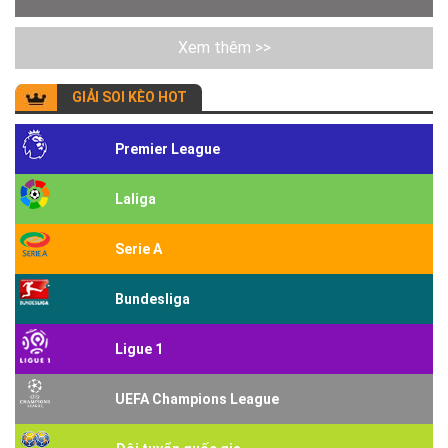
Xem thêm >>
GIẢI SOI KÈO HOT
Premier League
Laliga
Serie A
Bundesliga
Ligue 1
UEFA Champions League