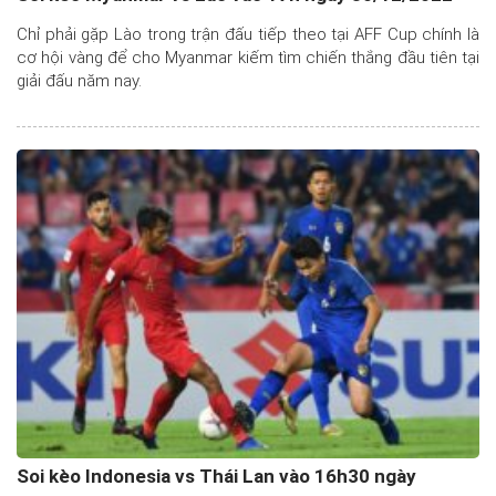
Chỉ phải gặp Lào trong trận đấu tiếp theo tại AFF Cup chính là
cơ hội vàng để cho Myanmar kiếm tìm chiến thắng đầu tiên tại
giải đấu năm nay.
Soi kèo Indonesia vs Thái Lan vào 16h30 ngày