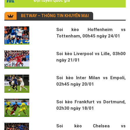
Đội tuyển quốc gia
BETWAY – THÔNG TIN KHUYẾN MẠI
Soi kèo Hoffenheim vs
Tottenham, 00h45 ngày 24/01
Soi kèo Liverpool vs Lille, 03h00
ngày 21/01
Soi kèo Inter Milan vs Empoli,
02h45 ngày 20/01
Soi kèo Frankfurt vs Dortmund,
02h30 ngày 18/01
Soi kèo Chelsea vs