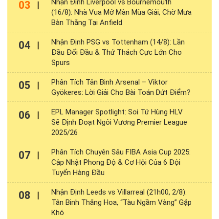
Nhận Định Liverpool vs Bournemouth
03
(16/8): Nhà Vua Mở Màn Mùa Giải, Chờ Mưa
Bàn Thắng Tại Anfield
Nhận Định PSG vs Tottenham (14/8): Lần
04
Đầu Đối Đầu & Thử Thách Cực Lớn Cho
Spurs
Phân Tích Tân Binh Arsenal – Viktor
05
Gyökeres: Lời Giải Cho Bài Toán Dứt Điểm?
EPL Manager Spotlight: Soi Tứ Hùng HLV
06
Sẽ Định Đoạt Ngôi Vương Premier League
2025/26
Phân Tích Chuyên Sâu FIBA Asia Cup 2025:
07
Cập Nhật Phong Độ & Cơ Hội Của 6 Đội
Tuyển Hàng Đầu
Nhận Định Leeds vs Villarreal (21h00, 2/8):
08
Tân Binh Thăng Hoa, “Tàu Ngầm Vàng” Gặp
Khó