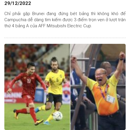
29/12/2022
Chỉ phải gặp Brunei đang đứng bét bảng thì không khó để
Campuchia dễ dàng tìm kiếm được 3 điểm trọn vẹn ở lượt trận
thứ 4 bảng A của AFF Mitsubishi Electric Cup.