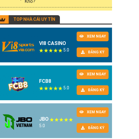
Khó?
TOP NHÀ CÁI UY TÍN
XEM NGAY
VI8 CASINO
5.0
ĐĂNG KÝ
XEM NGAY
FCB8
5.0
ĐĂNG KÝ
XEM NGAY
JBO
5.0
ĐĂNG KÝ