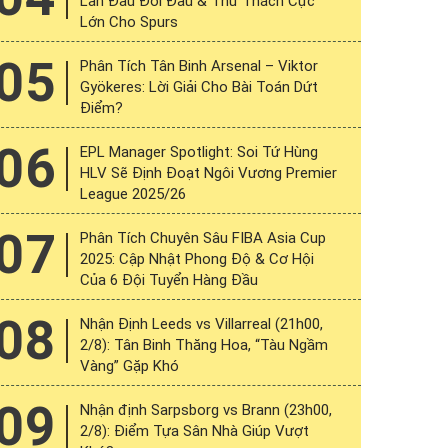
Lần Đầu Đối Đầu & Thử Thách Cực
Lớn Cho Spurs
05
Phân Tích Tân Binh Arsenal – Viktor
Gyökeres: Lời Giải Cho Bài Toán Dứt
Điểm?
06
EPL Manager Spotlight: Soi Tứ Hùng
HLV Sẽ Định Đoạt Ngôi Vương Premier
League 2025/26
07
Phân Tích Chuyên Sâu FIBA Asia Cup
2025: Cập Nhật Phong Độ & Cơ Hội
Của 6 Đội Tuyển Hàng Đầu
08
Nhận Định Leeds vs Villarreal (21h00,
2/8): Tân Binh Thăng Hoa, “Tàu Ngầm
Vàng” Gặp Khó
09
Nhận định Sarpsborg vs Brann (23h00,
2/8): Điểm Tựa Sân Nhà Giúp Vượt