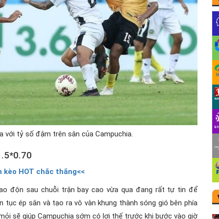
ua với tỷ số đậm trên sân của Campuchia.
1.5*0.70
n kèo HOT chắc thắng<<
o độn sau chuỗi trận bay cao vừa qua đang rất tự tin để
ên tục ép sân và tạo ra vô vàn khung thành sóng gió bên phía
mỏi sẽ giúp Campuchia sớm có lợi thế trước khi bước vào giờ