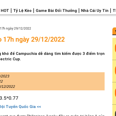
o HOT
Tỷ Lệ Kèo
Game Bài Đổi Thưởng
Nhà Cái Uy Tín
T
 17h ngày 29/12/2022
o 17h ngày 29/12/2022
ng khó để Campuchia dễ dàng tìm kiếm được 3 điểm trọn
lectric Cup.
1/2023
22
3/12/2022
*3.5*0.77
Đội Tuyển Quốc Gia <<