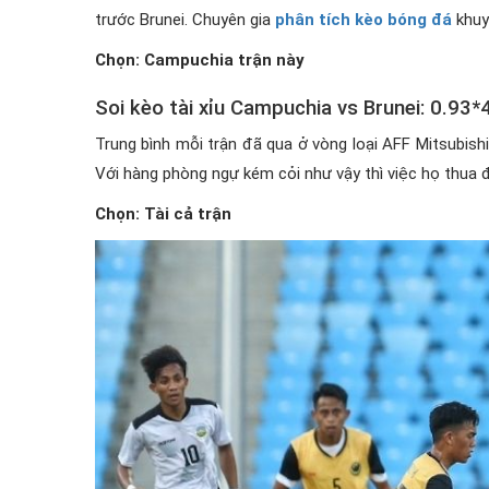
trước Brunei. Chuyên gia
phân tích kèo bóng đá
khuy
Chọn: Campuchia trận này
Soi kèo tài xỉu Campuchia vs Brunei: 0.93*
Trung bình mỗi trận đã qua ở vòng loại AFF Mitsubishi
Với hàng phòng ngự kém cỏi như vậy thì việc họ thua 
Chọn: Tài cả trận