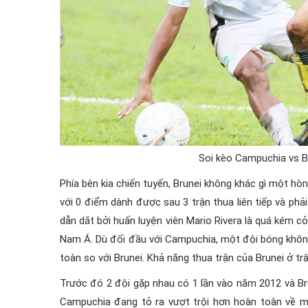
Soi kèo Campuchia vs B
Phía bên kia chiến tuyến, Brunei không khác gì một hò
với 0 điểm dành được sau 3 trận thua liên tiếp và ph
dẫn dắt bởi huấn luyện viên Mario Rivera là quá kém cỏ
Nam Á. Dù đối đầu với Campuchia, một đội bóng không
toàn so với Brunei. Khả năng thua trận của Brunei ở tr
Trước đó 2 đội gặp nhau có 1 lần vào năm 2012 và Bru
Campuchia đang tỏ ra vượt trội hơn hoàn toàn về 