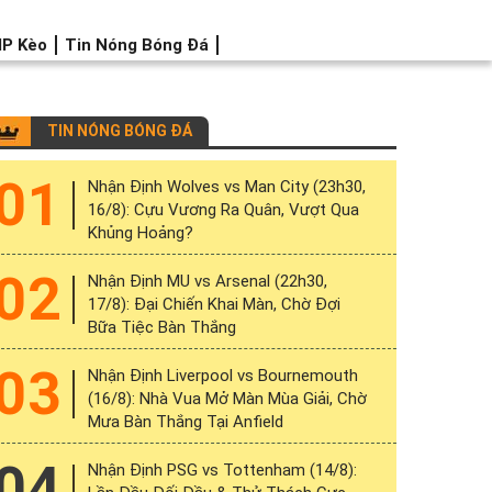
IP Kèo
Tin Nóng Bóng Đá
TIN NÓNG BÓNG ĐÁ
01
Nhận Định Wolves vs Man City (23h30,
16/8): Cựu Vương Ra Quân, Vượt Qua
Khủng Hoảng?
02
Nhận Định MU vs Arsenal (22h30,
17/8): Đại Chiến Khai Màn, Chờ Đợi
Bữa Tiệc Bàn Thắng
03
Nhận Định Liverpool vs Bournemouth
(16/8): Nhà Vua Mở Màn Mùa Giải, Chờ
Mưa Bàn Thắng Tại Anfield
04
Nhận Định PSG vs Tottenham (14/8):