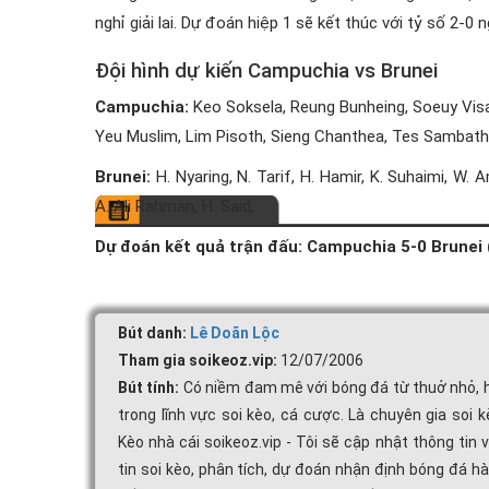
nghỉ giải lai. Dự đoán hiệp 1 sẽ kết thúc với tỷ số 2-0
Đội hình dự kiến Campuchia vs Brunei
Campuchia:
Keo Soksela, Reung Bunheing, Soeuy Visa
Yeu Muslim, Lim Pisoth, Sieng Chanthea, Tes Sambath
Brunei:
H. Nyaring, N. Tarif, H. Hamir, K. Suhaimi, W. Am
A. Ali Rahman, H. Said,
Dự đoán kết quả trận đấu: Campuchia 5-0 Brunei
Bút danh:
Lê Doãn Lộc
Tham gia soikeoz.vip:
12/07/2006
Bút tính:
Có niềm đam mê với bóng đá từ thuở nhỏ, 
trong lĩnh vực soi kèo, cá cược. Là chuyên gia soi 
Kèo nhà cái soikeoz.vip - Tôi sẽ cập nhật thông tin
tin soi kèo, phân tích, dự đoán nhận định bóng đá h