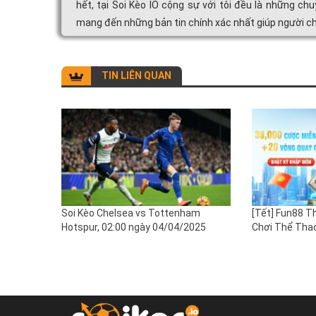
hết, tại Soi Kèo IO cộng sự với tôi đều là những ch
mang đến những bản tin chính xác nhất giúp người chơ
TIN LIÊN QUAN
Soi Kèo Chelsea vs Tottenham
[Tết] Fun88 T
Hotspur, 02:00 ngày 04/04/2025
Chơi Thể Tha