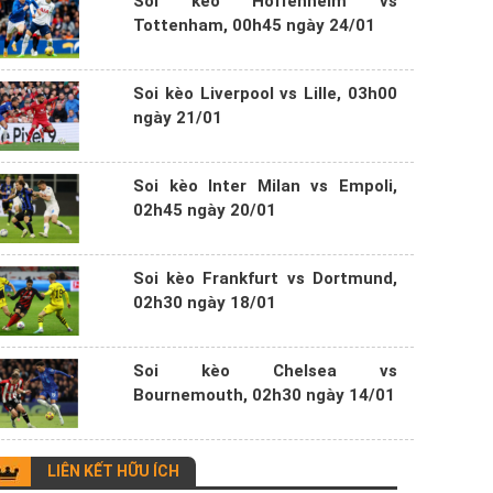
Soi kèo Hoffenheim vs
Tottenham, 00h45 ngày 24/01
Soi kèo Liverpool vs Lille, 03h00
ngày 21/01
Soi kèo Inter Milan vs Empoli,
02h45 ngày 20/01
Soi kèo Frankfurt vs Dortmund,
02h30 ngày 18/01
Soi kèo Chelsea vs
Bournemouth, 02h30 ngày 14/01
LIÊN KẾT HỮU ÍCH