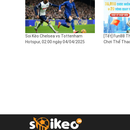
Soi Kèo Chelsea vs Tottenham
[Tết] Fun88 T
Hotspur, 02:00 ngày 04/04/2025
Chơi Thể Tha