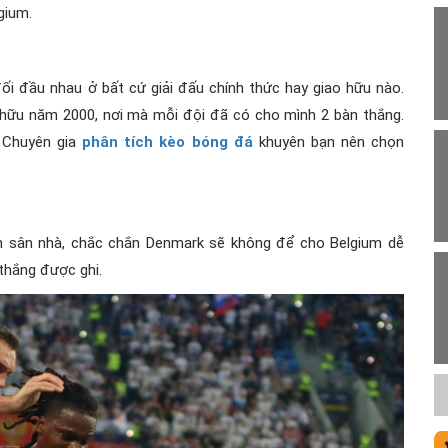
gium.
i đầu nhau ở bất cứ giải đấu chính thức hay giao hữu nào.
 hữu năm 2000, nơi mà mỗi đội đã có cho mình 2 bàn thắng.
. Chuyên gia
phân tích kèo bóng đá
khuyên bạn nên chọn
 sân nhà, chắc chắn Denmark sẽ không để cho Belgium dễ
 thắng được ghi.