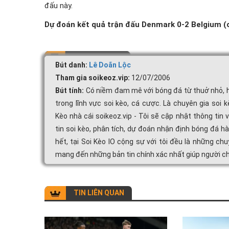
đấu này.
Dự đoán kết quả trận đấu Denmark 0-2 Belgium
(
Bút danh:
Lê Doãn Lộc
Tham gia soikeoz.vip:
12/07/2006
Bút tính:
Có niềm đam mê với bóng đá từ thuở nhỏ, 
trong lĩnh vực soi kèo, cá cược. Là chuyên gia soi 
Kèo nhà cái soikeoz.vip - Tôi sẽ cập nhật thông tin
tin soi kèo, phân tích, dự đoán nhận định bóng đá h
hết, tại Soi Kèo IO cộng sự với tôi đều là những ch
mang đến những bản tin chính xác nhất giúp người chơ
TIN LIÊN QUAN