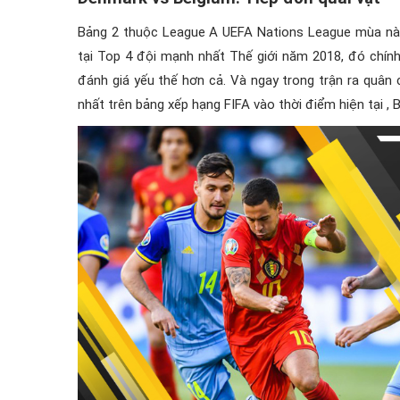
Bảng 2 thuộc League A UEFA Nations League mùa này 
tại Top 4 đội mạnh nhất Thế giới năm 2018, đó chính 
đánh giá yếu thế hơn cả. Và ngay trong trận ra quân 
nhất trên bảng xếp hạng FIFA vào thời điểm hiện tại , 