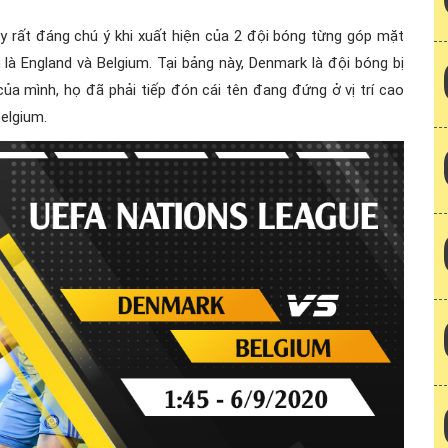
rất đáng chú ý khi xuất hiện của 2 đội bóng từng góp mặt
là England và Belgium. Tại bảng này, Denmark là đội bóng bị
của mình, họ đã phải tiếp đón cái tên đang đứng ở vị trí cao
Belgium.