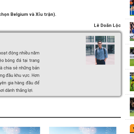
chọn Belgium và Xỉu trận).
Lê Doãn Lộc
hoạt động nhiều năm
kèo bóng đá tại trang
 và chia sẻ những bản
àng đầu khu vực. Hơn
uyên gia hàng đầu để
i dành thắng lợi.