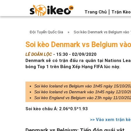
Trang Chủ
Trận Kè
Đội Tuyển Quốc Gia
»
Soi kèo Denmark vs Belgium vào 
Soi kèo Denmark vs Belgium và
LÊ DOÃN LỘC
-
15:30 - 02/09/2020
Denmark sẽ có trận đấu ra quân tại Nations Leag
bóng Top 1 trên Bảng Xếp Hạng FIFA lúc này.
Soi kèo Iceland vs Belgium vào 1h45 ngày 15/10/20
Soi kèo Iceland vs Denmark vào 1h45 ngày 12/10/2
Soi kèo England vs Belgium vào 23h ngày 11/10/20
Soi kèo châu Á: 2.06*0.5*1.93
>> Vào xem trận k
Denmark vs Belgium: Tiếp đón quái vật