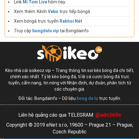
Link
Mi Tom Live
hôm nay
Xem thêm: Kênh
Vebo
trực tiếp bóngá
Xem bóngá trực tuyến
Rakhoi Nét
Truy cập
bongdalu vip
tại Bongdainfo
Kèo nhà cái soikeoz.vip – Trang thông tin soi kèo bóng đá chi tiết,
chính xác nhất. Tỷ lệ kèo bóng đá, tỉ lệ cá cược bóng đá trực
tuyến, cẩm nang, tin nóng với Nhận định, dự đoán, phân tích từ
các chuyên gia.
Đối tác: Bongdainfo – Dữ liệu
bong da lu
trực tuyến.
@ads365s
Liên hệ quảng cáo qua TELEGRAM:
Copyright © 2019 eNet s.r.o, 19600 – Prague 21 – Prague,
Czech Republic