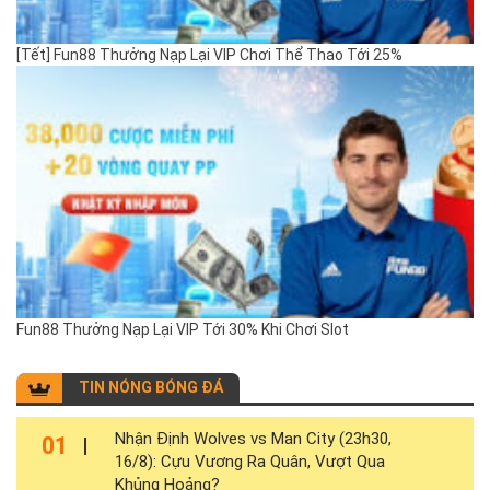
[Tết] Fun88 Thưởng Nạp Lại VIP Chơi Thể Thao Tới 25%
Fun88 Thưởng Nạp Lại VIP Tới 30% Khi Chơi Slot
TIN NÓNG BÓNG ĐÁ
Nhận Định Wolves vs Man City (23h30,
01
16/8): Cựu Vương Ra Quân, Vượt Qua
Khủng Hoảng?