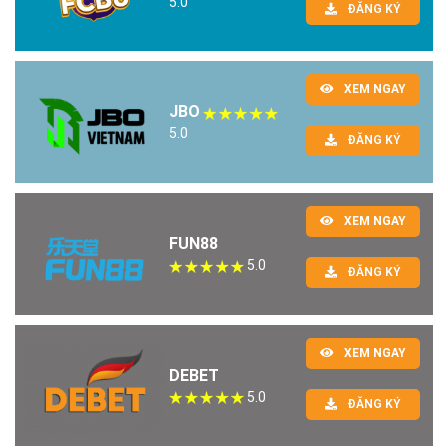
5.0
ĐĂNG KÝ
XEM NGAY
JBO
5.0
ĐĂNG KÝ
XEM NGAY
FUN88
5.0
ĐĂNG KÝ
XEM NGAY
DEBET
5.0
ĐĂNG KÝ