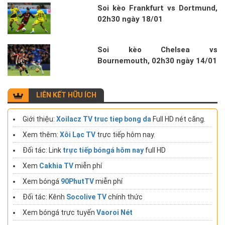
Soi kèo Frankfurt vs Dortmund,
02h30 ngày 18/01
Soi kèo Chelsea vs
Bournemouth, 02h30 ngày 14/01
LIÊN KẾT HỮU ÍCH
Giới thiệu:
Xoilacz TV truc tiep bong da
Full HD nét căng.
Xem thêm:
Xôi Lạc TV
trực tiếp hôm nay.
Đối tác: Link
trực tiếp bóngá hôm nay
full HD
Xem
Cakhia TV
miễn phí
Xem bóngá
90PhutTV
miễn phí
Đối tác: Kênh
Socolive TV
chính thức
Xem bóngá trực tuyến
Vaoroi Nét