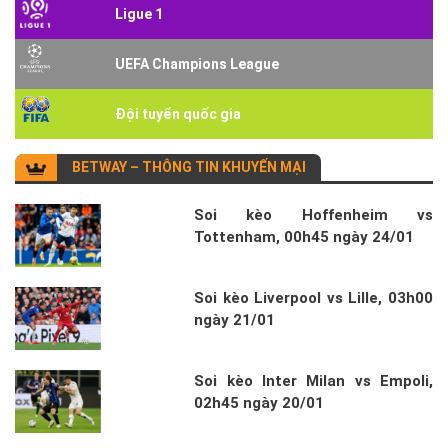
Ligue 1
UEFA Champions League
Đội tuyển quốc gia
BETWAY – THÔNG TIN KHUYẾN MẠI
Soi kèo Hoffenheim vs
Tottenham, 00h45 ngày 24/01
Soi kèo Liverpool vs Lille, 03h00
ngày 21/01
Soi kèo Inter Milan vs Empoli,
02h45 ngày 20/01