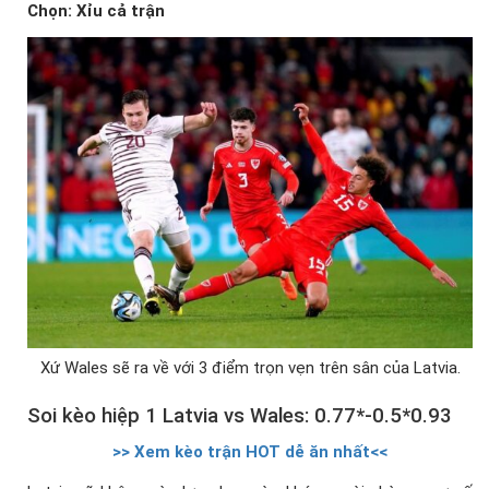
Chọn: Xỉu cả trận
Xứ Wales sẽ ra về với 3 điểm trọn vẹn trên sân của Latvia.
Soi kèo hiệp 1 Latvia vs Wales: 0.77*-0.5*0.93
>> Xem kèo trận HOT dễ ăn nhất<<