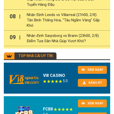
Tuyển Hàng Đầu
Nhận Định Leeds vs Villarreal (21h00, 2/8):
08
Tân Binh Thăng Hoa, “Tàu Ngầm Vàng” Gặp
Khó
Nhận định Sarpsborg vs Brann (23h00, 2/8):
09
Điểm Tựa Sân Nhà Giúp Vượt Khó?
TOP NHÀ CÁI UY TÍN
XEM NGAY
VI8 CASINO
5.0
ĐĂNG KÝ
XEM NGAY
FCB8