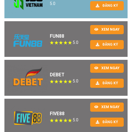
5.0
ĐĂNG KÝ
XEM NGAY
FUN88
5.0
ĐĂNG KÝ
XEM NGAY
DEBET
5.0
ĐĂNG KÝ
XEM NGAY
FIVE88
5.0
ĐĂNG KÝ