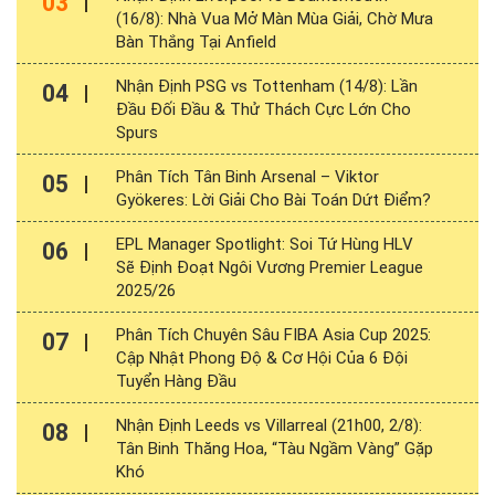
03
(16/8): Nhà Vua Mở Màn Mùa Giải, Chờ Mưa
Bàn Thắng Tại Anfield
Nhận Định PSG vs Tottenham (14/8): Lần
04
Đầu Đối Đầu & Thử Thách Cực Lớn Cho
Spurs
Phân Tích Tân Binh Arsenal – Viktor
05
Gyökeres: Lời Giải Cho Bài Toán Dứt Điểm?
EPL Manager Spotlight: Soi Tứ Hùng HLV
06
Sẽ Định Đoạt Ngôi Vương Premier League
2025/26
Phân Tích Chuyên Sâu FIBA Asia Cup 2025:
07
Cập Nhật Phong Độ & Cơ Hội Của 6 Đội
Tuyển Hàng Đầu
Nhận Định Leeds vs Villarreal (21h00, 2/8):
08
Tân Binh Thăng Hoa, “Tàu Ngầm Vàng” Gặp
Khó