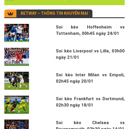
BETWAY – THÔNG TIN KHUYẾN MẠI
Soi kèo Hoffenheim vs
Tottenham, 00h45 ngày 24/01
Soi kèo Liverpool vs Lille, 03h00
ngày 21/01
Soi kèo Inter Milan vs Empoli,
02h45 ngày 20/01
Soi kèo Frankfurt vs Dortmund,
02h30 ngày 18/01
Soi kèo Chelsea vs
Bournemouth, 02h30 ngày 14/01