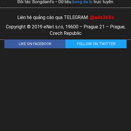
Đối tác: Bongdainfo – Dữ liệu
bong da lu
trực tuyến.
@ads365s
Liên hệ quảng cáo qua TELEGRAM:
Copyright © 2019 eNet s.r.o, 19600 – Prague 21 – Prague,
Czech Republic
LIKE ON FACEBOOK
FOLLOW ON TWITTER