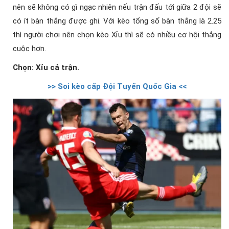
nên sẽ không có gì ngạc nhiên nếu trận đấu tới giữa 2 đội sẽ
có ít bàn thắng được ghi. Với kèo tổng số bàn thắng là 2.25
thì người chơi nên chọn kèo Xỉu thì sẽ có nhiều cơ hội thắng
cuộc hơn.
Chọn: Xỉu cả trận.
>> Soi kèo cấp Đội Tuyển Quốc Gia <<