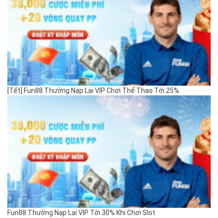
[Tết] Fun88 Thưởng Nạp Lại VIP Chơi Thể Thao Tới 25%
Fun88 Thưởng Nạp Lại VIP Tới 30% Khi Chơi Slot