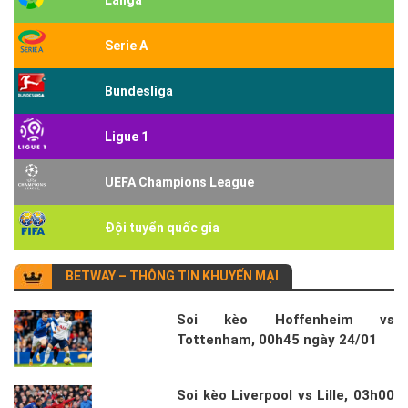
Laliga
Serie A
Bundesliga
Ligue 1
UEFA Champions League
Đội tuyển quốc gia
BETWAY – THÔNG TIN KHUYẾN MẠI
Soi kèo Hoffenheim vs
Tottenham, 00h45 ngày 24/01
Soi kèo Liverpool vs Lille, 03h00