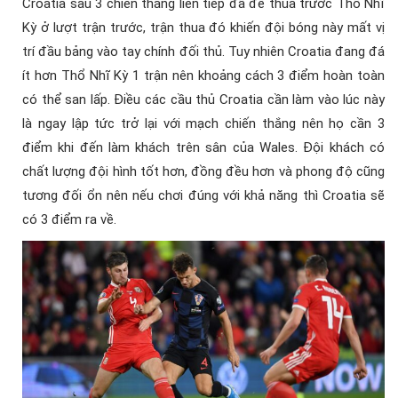
Croatia sau 3 chiến thắng liên tiếp đã để thua trước Thổ Nhĩ
Kỳ ở lượt trận trước, trận thua đó khiến đội bóng này mất vị
trí đầu bảng vào tay chính đối thủ. Tuy nhiên Croatia đang đá
ít hơn Thổ Nhĩ Kỳ 1 trận nên khoảng cách 3 điểm hoàn toàn
có thể san lấp. Điều các cầu thủ Croatia cần làm vào lúc này
là ngay lập tức trở lại với mạch chiến thắng nên họ cần 3
điểm khi đến làm khách trên sân của Wales. Đội khách có
chất lượng đội hình tốt hơn, đồng đều hơn và phong độ cũng
tương đối ổn nên nếu chơi đúng với khả năng thì Croatia sẽ
có 3 điểm ra về.