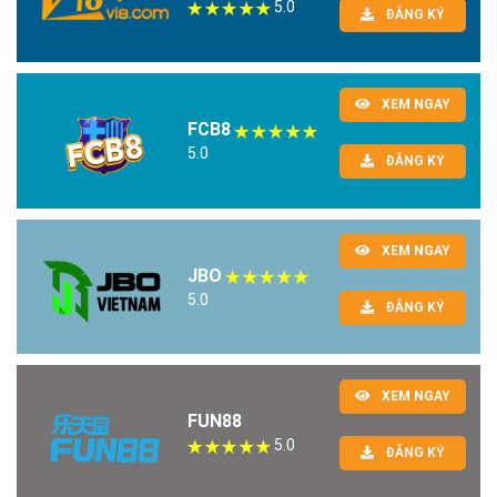
5.0
ĐĂNG KÝ
XEM NGAY
FCB8
5.0
ĐĂNG KÝ
XEM NGAY
JBO
5.0
ĐĂNG KÝ
XEM NGAY
FUN88
5.0
ĐĂNG KÝ