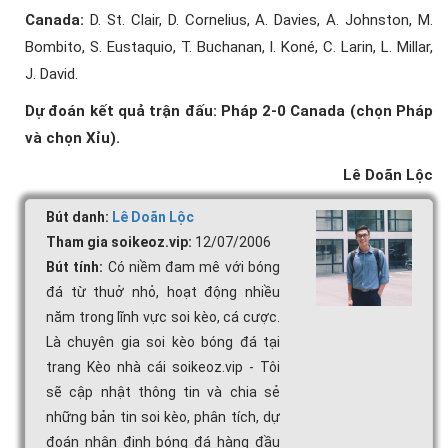
Canada:
D. St. Clair, D. Cornelius, A. Davies, A. Johnston, M.
Bombito, S. Eustaquio, T. Buchanan, I. Koné, C. Larin, L. Millar,
J. David.
Dự đoán kết quả trận đấu: Pháp 2-0 Canada (chọn Pháp
và chọn Xỉu).
Lê Doãn Lộc
Bút danh:
Lê Doãn Lộc
Tham gia soikeoz.vip:
12/07/2006
Bút tính:
Có niềm đam mê với bóng
đá từ thuở nhỏ, hoạt động nhiều
năm trong lĩnh vực soi kèo, cá cược.
Là chuyên gia soi kèo bóng đá tại
trang Kèo nhà cái soikeoz.vip - Tôi
sẽ cập nhật thông tin và chia sẻ
những bản tin soi kèo, phân tích, dự
đoán nhận định bóng đá hàng đầu