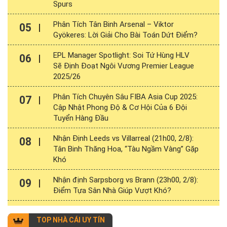
Spurs
Phân Tích Tân Binh Arsenal – Viktor
05
Gyökeres: Lời Giải Cho Bài Toán Dứt Điểm?
EPL Manager Spotlight: Soi Tứ Hùng HLV
06
Sẽ Định Đoạt Ngôi Vương Premier League
2025/26
Phân Tích Chuyên Sâu FIBA Asia Cup 2025:
07
Cập Nhật Phong Độ & Cơ Hội Của 6 Đội
Tuyển Hàng Đầu
Nhận Định Leeds vs Villarreal (21h00, 2/8):
08
Tân Binh Thăng Hoa, “Tàu Ngầm Vàng” Gặp
Khó
Nhận định Sarpsborg vs Brann (23h00, 2/8):
09
Điểm Tựa Sân Nhà Giúp Vượt Khó?
TOP NHÀ CÁI UY TÍN