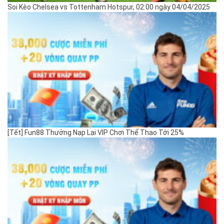
Soi Kèo Chelsea vs Tottenham Hotspur, 02:00 ngày 04/04/2025
[Tết] Fun88 Thưởng Nạp Lại VIP Chơi Thể Thao Tới 25%