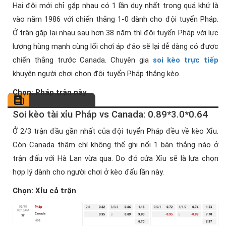
Hai đội mới chỉ gặp nhau có 1 lần duy nhất trong quá khứ là
vào năm 1986 với chiến thắng 1-0 dành cho đội tuyển Pháp.
Ở trận gặp lại nhau sau hơn 38 năm thì đội tuyển Pháp với lực
lượng hùng mạnh cùng lối chơi áp đảo sẽ lại dễ dàng có được
chiến thắng trước Canada. Chuyên gia
soi kèo trực tiếp
khuyên người chơi chọn đội tuyển Pháp thắng kèo.
Chọn: Pháp trận này
Soi kèo tài xỉu Pháp vs Canada: 0.89*3.0*0.64
Ở 2/3 trận đầu gần nhất của đội tuyển Pháp đều về kèo Xỉu.
Còn Canada thậm chí không thể ghi nổi 1 bàn thắng nào ở
trận đấu với Hà Lan vừa qua. Do đó cửa Xỉu sẽ là lựa chọn
hợp lý dành cho người chơi ở kèo đấu lần này.
Chọn: Xỉu cả trận