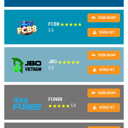
XEM NGAY
FCB8
5.0
ĐĂNG KÝ
XEM NGAY
JBO
5.0
ĐĂNG KÝ
XEM NGAY
FUN88
5.0
ĐĂNG KÝ