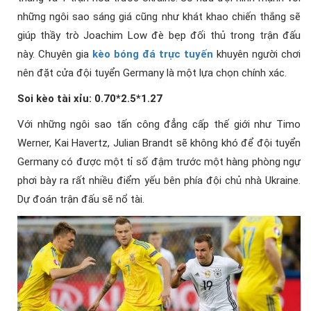
những ngôi sao sáng giá cũng như khát khao chiến thắng sẽ
giúp thầy trò Joachim Low đè bẹp đối thủ trong trận đấu
này. Chuyên gia
kèo bóng đá trực tuyến
khuyên người chơi
nên đặt cửa đội tuyển Germany là một lựa chọn chính xác.
Soi kèo tài xỉu: 0.70*2.5*1.27
Với những ngôi sao tấn công đẳng cấp thế giới như Timo
Werner, Kai Havertz, Julian Brandt sẽ không khó để đội tuyển
Germany có được một tỉ số đậm trước một hàng phòng ngự
phơi bày ra rất nhiều điểm yếu bên phía đội chủ nhà Ukraine.
Dự đoán trận đấu sẽ nổ tài.