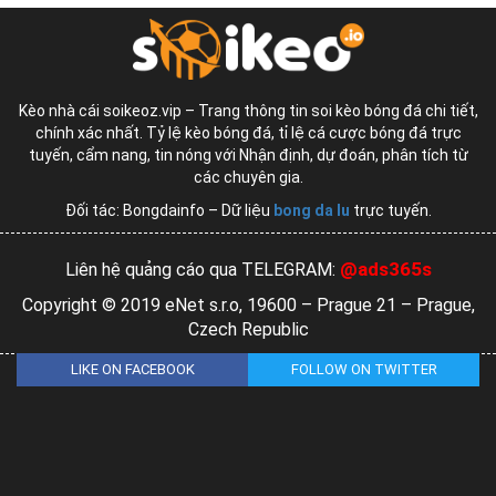
Kèo nhà cái soikeoz.vip – Trang thông tin soi kèo bóng đá chi tiết,
chính xác nhất. Tỷ lệ kèo bóng đá, tỉ lệ cá cược bóng đá trực
tuyến, cẩm nang, tin nóng với Nhận định, dự đoán, phân tích từ
các chuyên gia.
Đối tác: Bongdainfo – Dữ liệu
bong da lu
trực tuyến.
@ads365s
Liên hệ quảng cáo qua TELEGRAM:
Copyright © 2019 eNet s.r.o, 19600 – Prague 21 – Prague,
Czech Republic
LIKE ON FACEBOOK
FOLLOW ON TWITTER