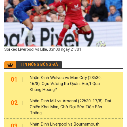
Soi kèo Liverpool vs Lille, 03h00 ngày 21/01
TIN NÓNG BÓNG ĐÁ
Nhận Định Wolves vs Man City (23h30,
01
16/8): Cựu Vương Ra Quân, Vượt Qua
Khủng Hoảng?
Nhận Định MU vs Arsenal (22h30, 17/8): Đại
02
Chiến Khai Màn, Chờ Đợi Bữa Tiệc Bàn
Thắng
Nhận Định Liverpool vs Bournemouth
03