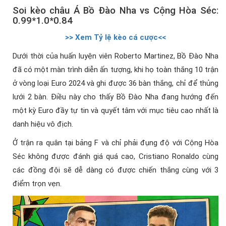
Soi kèo châu Á Bồ Đào Nha vs Cộng Hòa Séc:
0.99*1.0*0.84
>> Xem Tỷ lệ kèo cá cược<<
Dưới thời của huấn luyện viên Roberto Martinez, Bồ Đào Nha
đã có một màn trình diễn ấn tượng, khi họ toàn thắng 10 trận
ở vòng loại Euro 2024 và ghi được 36 bàn thắng, chỉ để thủng
lưới 2 bàn. Điều này cho thấy Bồ Đào Nha đang hướng đến
một kỳ Euro đầy tự tin và quyết tâm với mục tiêu cao nhất là
danh hiệu vô địch.
Ở trận ra quân tại bảng F và chỉ phải đụng độ với Cộng Hòa
Séc không được đánh giá quá cao, Cristiano Ronaldo cùng
các đồng đội sẽ dễ dàng có được chiến thắng cùng với 3
điểm trọn vẹn.