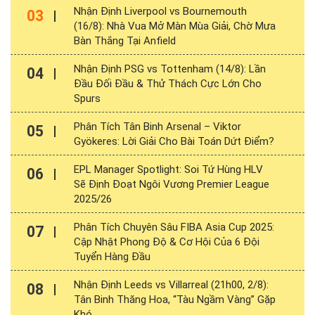
Nhận Định Liverpool vs Bournemouth
03
(16/8): Nhà Vua Mở Màn Mùa Giải, Chờ Mưa
Bàn Thắng Tại Anfield
Nhận Định PSG vs Tottenham (14/8): Lần
04
Đầu Đối Đầu & Thử Thách Cực Lớn Cho
Spurs
Phân Tích Tân Binh Arsenal – Viktor
05
Gyökeres: Lời Giải Cho Bài Toán Dứt Điểm?
EPL Manager Spotlight: Soi Tứ Hùng HLV
06
Sẽ Định Đoạt Ngôi Vương Premier League
2025/26
Phân Tích Chuyên Sâu FIBA Asia Cup 2025:
07
Cập Nhật Phong Độ & Cơ Hội Của 6 Đội
Tuyển Hàng Đầu
Nhận Định Leeds vs Villarreal (21h00, 2/8):
08
Tân Binh Thăng Hoa, “Tàu Ngầm Vàng” Gặp
Khó