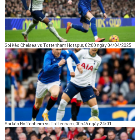
Soi Kèo Chelsea vs Tottenham Hotspur, 02:00 ngày 04/04/2025
Soi kèo Hoffenheim vs Tottenham, 00h45 ngày 24/01