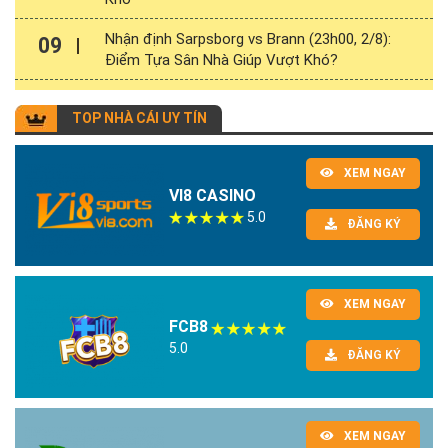
Nhận định Sarpsborg vs Brann (23h00, 2/8):
09
Điểm Tựa Sân Nhà Giúp Vượt Khó?
TOP NHÀ CÁI UY TÍN
XEM NGAY
VI8 CASINO
5.0
ĐĂNG KÝ
XEM NGAY
FCB8
5.0
ĐĂNG KÝ
XEM NGAY