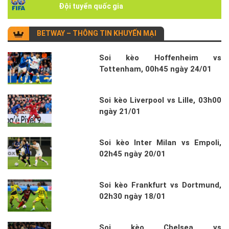
Đội tuyển quốc gia
BETWAY – THÔNG TIN KHUYẾN MẠI
Soi kèo Hoffenheim vs
Tottenham, 00h45 ngày 24/01
Soi kèo Liverpool vs Lille, 03h00
ngày 21/01
Soi kèo Inter Milan vs Empoli,
02h45 ngày 20/01
Soi kèo Frankfurt vs Dortmund,
02h30 ngày 18/01
Soi kèo Chelsea vs