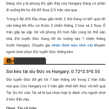
Đáng chú ý là phong độ gần đây của Hungary đang có phần
đi xuống khi họ đã để thua 2/3 trận vừa qua.
Trong 6 lần đối đầu nhau gần nhất, 2 đội đang có kết quả rất
cân bằng khi đều có được 2 chiến thắng, 2 hòa và 2 thua. Ở
trận gặp lại sắp tới với phong độ hơn hẳn cùng lợi thế sân
nhà, đội tuyển Đức đang rất tin tưởng vào 1 chiến thắng
trước Hungary. Chuyên gia
nhận định kèo nhà cái
khuyên
người chơi chọn đội tuyển Đức thắng kèo.
Chọn: Đức trận này
Soi kèo tài xỉu Đức vs Hungary: 0.72*2.5*0.55
Đội tuyển Đức đã ghi tới 7 bàn thắng chỉ trong 2 trận đấu
vừa qua. Còn Hungary có 3 trận gần nhất kết thúc với kết quả
Tài. Do đó cửa Tài sẽ là lựa chọn hợp lý dành cho người chơi
ở kèo đấu này.
Chọn: Tài cả trận