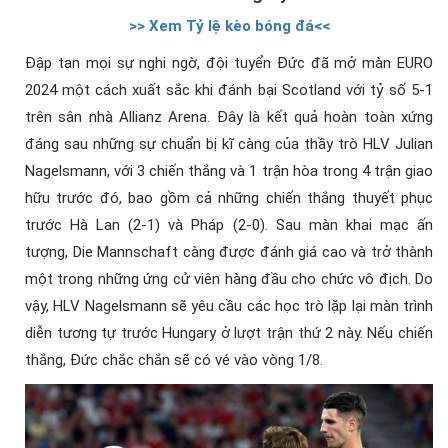
>> Xem Tỷ lệ kèo bóng đá<<
Đập tan mọi sự nghi ngờ, đội tuyển Đức đã mở màn EURO
2024 một cách xuất sắc khi đánh bại Scotland với tỷ số 5-1
trên sân nhà Allianz Arena. Đây là kết quả hoàn toàn xứng
đáng sau những sự chuẩn bị kĩ càng của thầy trò HLV Julian
Nagelsmann, với 3 chiến thắng và 1 trận hòa trong 4 trận giao
hữu trước đó, bao gồm cả những chiến thắng thuyết phục
trước Hà Lan (2-1) và Pháp (2-0). Sau màn khai mạc ấn
tượng, Die Mannschaft càng được đánh giá cao và trở thành
một trong những ứng cử viên hàng đầu cho chức vô địch. Do
vậy, HLV Nagelsmann sẽ yêu cầu các học trò lặp lại màn trình
diễn tương tự trước Hungary ở lượt trận thứ 2 này. Nếu chiến
thắng, Đức chắc chắn sẽ có vé vào vòng 1/8.