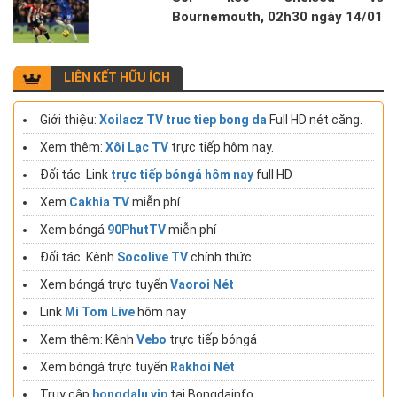
Bournemouth, 02h30 ngày 14/01
LIÊN KẾT HỮU ÍCH
Giới thiệu:
Xoilacz TV truc tiep bong da
Full HD nét căng.
Xem thêm:
Xôi Lạc TV
trực tiếp hôm nay.
Đối tác: Link
trực tiếp bóngá hôm nay
full HD
Xem
Cakhia TV
miễn phí
Xem bóngá
90PhutTV
miễn phí
Đối tác: Kênh
Socolive TV
chính thức
Xem bóngá trực tuyến
Vaoroi Nét
Link
Mi Tom Live
hôm nay
Xem thêm: Kênh
Vebo
trực tiếp bóngá
Xem bóngá trực tuyến
Rakhoi Nét
Truy cập
bongdalu vip
tại Bongdainfo