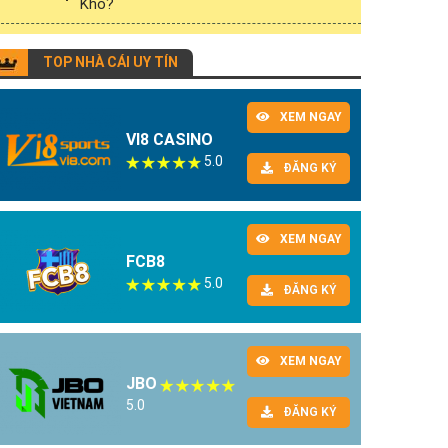
Khó?
TOP NHÀ CÁI UY TÍN
XEM NGAY
VI8 CASINO
5.0
ĐĂNG KÝ
XEM NGAY
FCB8
5.0
ĐĂNG KÝ
XEM NGAY
JBO
5.0
ĐĂNG KÝ