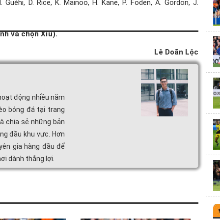
. Guéhi, D. Rice, K. Mainoo, H. Kane, P. Foden, A. Gordon, J.
nh và chọn Xỉu).
Lê Doãn Lộc
hoạt động nhiều năm
kèo bóng đá tại trang
 và chia sẻ những bản
àng đầu khu vực. Hơn
uyên gia hàng đầu để
i dành thắng lợi.