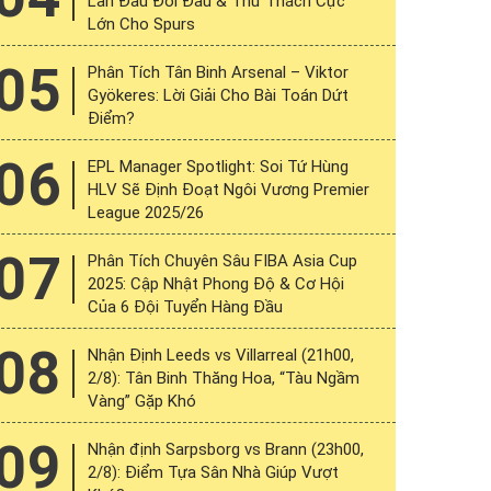
Lần Đầu Đối Đầu & Thử Thách Cực
Lớn Cho Spurs
05
Phân Tích Tân Binh Arsenal – Viktor
Gyökeres: Lời Giải Cho Bài Toán Dứt
Điểm?
06
EPL Manager Spotlight: Soi Tứ Hùng
HLV Sẽ Định Đoạt Ngôi Vương Premier
League 2025/26
07
Phân Tích Chuyên Sâu FIBA Asia Cup
2025: Cập Nhật Phong Độ & Cơ Hội
Của 6 Đội Tuyển Hàng Đầu
08
Nhận Định Leeds vs Villarreal (21h00,
2/8): Tân Binh Thăng Hoa, “Tàu Ngầm
Vàng” Gặp Khó
09
Nhận định Sarpsborg vs Brann (23h00,
2/8): Điểm Tựa Sân Nhà Giúp Vượt