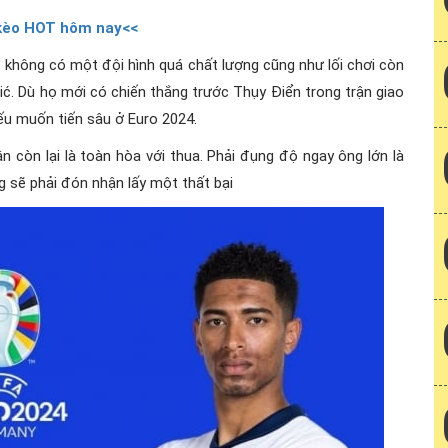
 kèo HOT hôm nay<<
họ không có một đội hình quá chất lượng cũng như lối chơi còn
vić. Dù họ mới có chiến thắng trước Thụy Điển trong trận giao
ếu muốn tiến sâu ở Euro 2024.
ận còn lại là toàn hòa với thua. Phải đụng độ ngay ông lớn là
g sẽ phải đón nhận lấy một thất bại