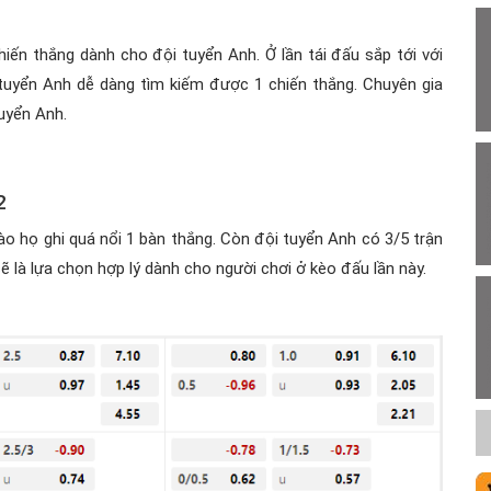
iến thắng dành cho đội tuyển Anh. Ở lần tái đấu sắp tới với
i tuyển Anh dễ dàng tìm kiếm được 1 chiến thắng. Chuyên gia
uyển Anh.
2
ào họ ghi quá nổi 1 bàn thắng. Còn đội tuyển Anh có 3/5 trận
ẽ là lựa chọn hợp lý dành cho người chơi ở kèo đấu lần này.