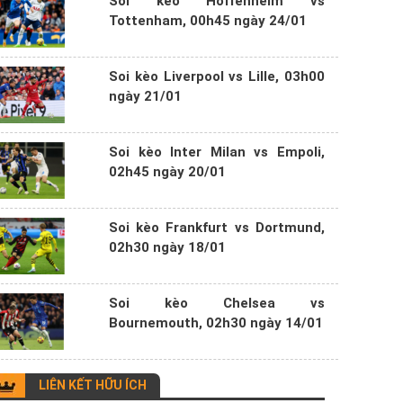
Soi kèo Hoffenheim vs
Tottenham, 00h45 ngày 24/01
Soi kèo Liverpool vs Lille, 03h00
ngày 21/01
Soi kèo Inter Milan vs Empoli,
02h45 ngày 20/01
Soi kèo Frankfurt vs Dortmund,
02h30 ngày 18/01
Soi kèo Chelsea vs
Bournemouth, 02h30 ngày 14/01
LIÊN KẾT HỮU ÍCH