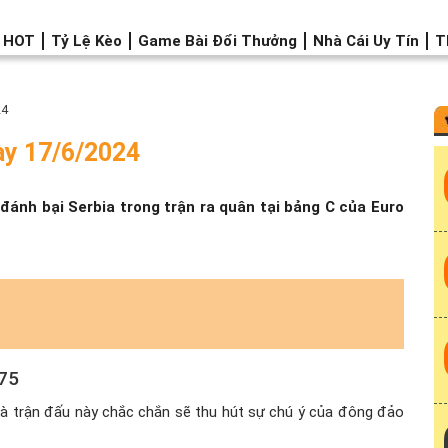
o HOT
Tỷ Lệ Kèo
Game Bài Đổi Thưởng
Nhà Cái Uy Tín
T
24
gày 17/6/2024
đánh bại Serbia trong trận ra quân tại bảng C của Euro
.75
và trận đấu này chắc chắn sẽ thu hút sự chú ý của đông đảo