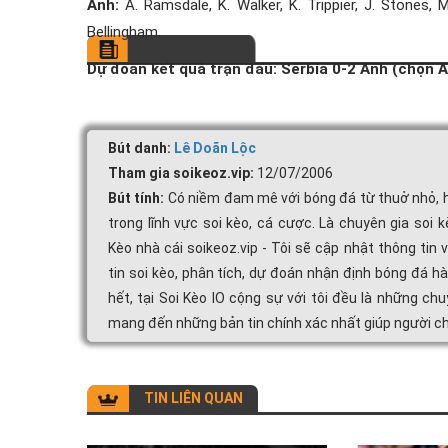
Anh:
A. Ramsdale, K. Walker, K. Trippier, J. Stones, M
Bellingham.
Dự đoán kết quả trận đấu: Serbia 0-2 Anh (chọn A
Bút danh:
Lê Doãn Lộc
Tham gia soikeoz.vip:
12/07/2006
Bút tính:
Có niềm đam mê với bóng đá từ thuở nhỏ, 
trong lĩnh vực soi kèo, cá cược. Là chuyên gia soi 
Kèo nhà cái soikeoz.vip - Tôi sẽ cập nhật thông tin
tin soi kèo, phân tích, dự đoán nhận định bóng đá h
hết, tại Soi Kèo IO cộng sự với tôi đều là những ch
mang đến những bản tin chính xác nhất giúp người chơ
TIN LIÊN QUAN