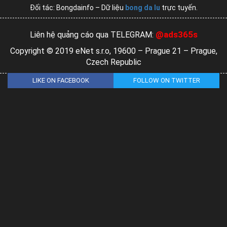
Đối tác: Bongdainfo – Dữ liệu
bong da lu
trực tuyến.
@ads365s
Liên hệ quảng cáo qua TELEGRAM:
Copyright © 2019 eNet s.r.o, 19600 – Prague 21 – Prague,
Czech Republic
LIKE ON FACEBOOK
FOLLOW ON TWITTER