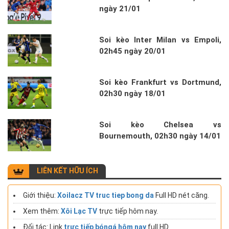
ngày 21/01
Soi kèo Inter Milan vs Empoli,
02h45 ngày 20/01
Soi kèo Frankfurt vs Dortmund,
02h30 ngày 18/01
Soi kèo Chelsea vs
Bournemouth, 02h30 ngày 14/01
LIÊN KẾT HỮU ÍCH
Giới thiệu:
Xoilacz TV truc tiep bong da
Full HD nét căng.
Xem thêm:
Xôi Lạc TV
trực tiếp hôm nay.
Đối tác: Link
trực tiếp bóngá hôm nay
full HD