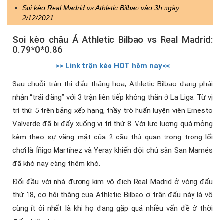
Soi kèo Real Madrid vs Athletic Bilbao vào 3h ngày
2/12/2021
Soi kèo châu Á Athletic Bilbao vs Real Madrid:
0.79*0*0.86
>> Link trận kèo HOT hôm nay<<
Sau chuỗi trận thi đấu thăng hoa, Athletic Bilbao đang phải
nhận “trái đắng” với 3 trận liên tiếp không thắn ở La Liga. Từ vị
trí thứ 5 trên bảng xếp hạng, thầy trò huấn luyện viên Ernesto
Valverde đã bị đẩy xuống vị trí thứ 8. Với lực lượng quá mỏng
kèm theo sự vắng mặt của 2 cầu thủ quan trọng trong lối
chơi là Íñigo Martínez và Yeray khiến đội chủ sân San Mamés
đã khó nay càng thêm khó.
Đối đầu với nhà đương kim vô địch Real Madrid ở vòng đấu
thứ 18, cơ hội thắng của Athletic Bilbao ở trận đấu này là vô
cùng ít ỏi nhất là khi họ đang gặp quá nhiều vấn đề ở thời