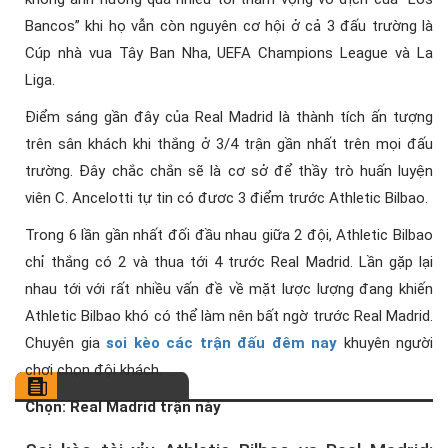
Bancos” khi họ vẫn còn nguyên cơ hội ở cả 3 đấu trường là
Cúp nhà vua Tây Ban Nha, UEFA Champions League và La
Liga.
Điểm sáng gần đây của Real Madrid là thành tích ấn tượng
trên sân khách khi thắng ở 3/4 trận gần nhất trên mọi đấu
trường. Đây chắc chắn sẽ là cơ sở để thầy trò huấn luyện
viên C. Ancelotti tự tin có đươc 3 điểm trước Athletic Bilbao.
Trong 6 lần gần nhất đối đầu nhau giữa 2 đội, Athletic Bilbao
chỉ thắng có 2 và thua tới 4 trước Real Madrid. Lần gặp lại
nhau tới với rất nhiều vấn đề về mặt lược lượng đang khiến
Athletic Bilbao khó có thể làm nên bất ngờ trước Real Madrid.
Chuyên gia
soi kèo các trận đấu đêm nay
khuyên người
chơi chọn đội khách.
Chọn: Real Madrid trận này