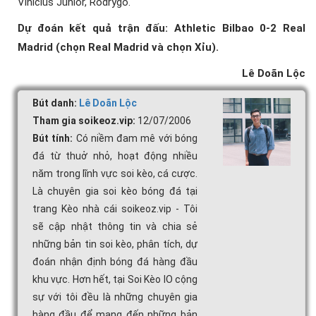
Vinícius Júnior, Rodrygo.
Dự đoán kết quả trận đấu: Athletic Bilbao 0-2 Real
Madrid (chọn Real Madrid và chọn Xỉu).
Lê Doãn Lộc
Bút danh:
Lê Doãn Lộc
Tham gia soikeoz.vip:
12/07/2006
Bút tính:
Có niềm đam mê với bóng
đá từ thuở nhỏ, hoạt động nhiều
năm trong lĩnh vực soi kèo, cá cược.
Là chuyên gia soi kèo bóng đá tại
trang Kèo nhà cái soikeoz.vip - Tôi
sẽ cập nhật thông tin và chia sẻ
những bản tin soi kèo, phân tích, dự
đoán nhận định bóng đá hàng đầu
khu vực. Hơn hết, tại Soi Kèo IO cộng
sự với tôi đều là những chuyên gia
hàng đầu để mang đến những bản