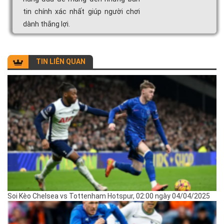
tin chính xác nhất giúp người chơi
dành thắng lợi.
TIN LIÊN QUAN
Soi Kèo Chelsea vs Tottenham Hotspur, 02:00 ngày 04/04/2025