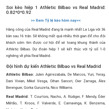
Soi kèo hiệp 1 Athletic Bilbao vs Real Madrid:
0.82*0*0.92
>> Xem Tỷ lệ kèo hôm nay<<
Hàng công của Real Madrid đang là mạnh nhất La Liga với 36
bàn sau 16 trận. Sẽ không mất quá nhiều thời gian để cho đội
khách sớm tìm được cơ hội để xé toang khung thành của
Athletic Bilbao. Dự đoán hiệp 1 sẽ kết thúc với tỷ số 1-0
nghiêng về phía Real Madrid..
Đội hình dự kiến Athletic Bilbao vs Real Madrid
Athletic Bilbao:
Julen Agirrezabala, De Marcos, Yuri, Yeray,
Dani Vivian, Mikel Vesga, Oihan Sancet, Oier Zarraga, Álex
Berenguer, Gorka Guruzeta, Nico Williams.
Real Madrid:
T. Courtois, Nacho, A. Rüdiger, F. Mendy, Éder
Militão, T. Kroos, F. Valverde, E. Camavinga, K. Benzema,