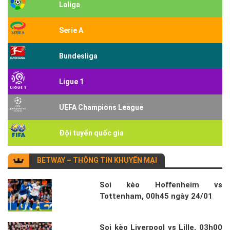
Laliga
Serie A
Bundesliga
Ligue 1
UEFA Champions League
Đội tuyển quốc gia
BETWAY – THÔNG TIN KHUYẾN MẠI
Soi kèo Hoffenheim vs
Tottenham, 00h45 ngày 24/01
Soi kèo Liverpool vs Lille, 03h00