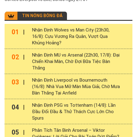
TIN NÓNG BÓNG ĐÁ
Nhận Định Wolves vs Man City (23h30,
01
16/8): Cựu Vương Ra Quân, Vượt Qua
Khủng Hoảng?
Nhận Định MU vs Arsenal (22h30, 17/8): Đại
02
Chiến Khai Màn, Chờ Đợi Bữa Tiệc Bàn
Thắng
Nhận Định Liverpool vs Bournemouth
03
(16/8): Nhà Vua Mở Màn Mùa Giải, Chờ Mưa
Bàn Thắng Tại Anfield
Nhận Định PSG vs Tottenham (14/8): Lần
04
Đầu Đối Đầu & Thử Thách Cực Lớn Cho
Spurs
Phân Tích Tân Binh Arsenal – Viktor
05
Gyökeres: Lời Giải Cho Bài Toán Dứt Điểm?