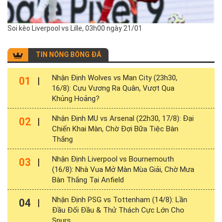
Soi kèo Liverpool vs Lille, 03h00 ngày 21/01
TIN NÓNG BÓNG ĐÁ
Nhận Định Wolves vs Man City (23h30,
01
16/8): Cựu Vương Ra Quân, Vượt Qua
Khủng Hoảng?
Nhận Định MU vs Arsenal (22h30, 17/8): Đại
02
Chiến Khai Màn, Chờ Đợi Bữa Tiệc Bàn
Thắng
Nhận Định Liverpool vs Bournemouth
03
(16/8): Nhà Vua Mở Màn Mùa Giải, Chờ Mưa
Bàn Thắng Tại Anfield
Nhận Định PSG vs Tottenham (14/8): Lần
04
Đầu Đối Đầu & Thử Thách Cực Lớn Cho
Spurs