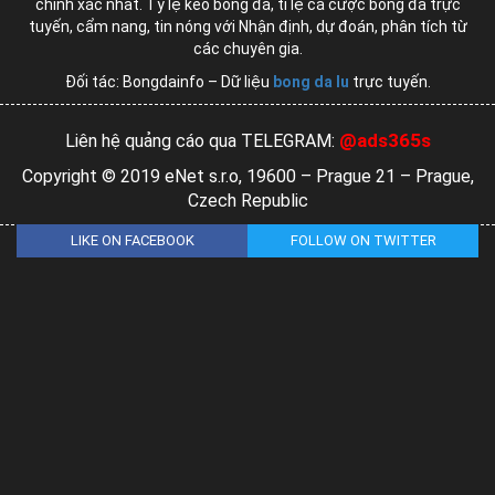
chính xác nhất. Tỷ lệ kèo bóng đá, tỉ lệ cá cược bóng đá trực
tuyến, cẩm nang, tin nóng với Nhận định, dự đoán, phân tích từ
các chuyên gia.
Đối tác: Bongdainfo – Dữ liệu
bong da lu
trực tuyến.
@ads365s
Liên hệ quảng cáo qua TELEGRAM:
Copyright © 2019 eNet s.r.o, 19600 – Prague 21 – Prague,
Czech Republic
LIKE ON FACEBOOK
FOLLOW ON TWITTER