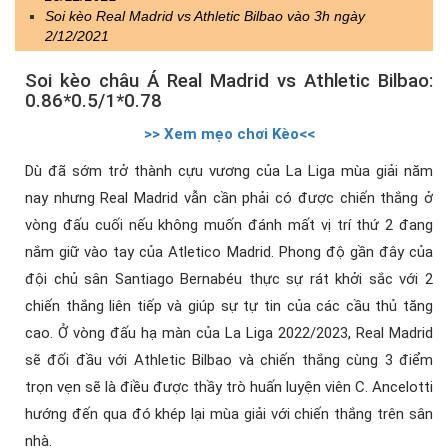
Soi kèo Real Madrid vs Athletic Bilbao vào 3h ngày
2/12/2021
Soi kèo châu Á Real Madrid vs Athletic Bilbao:
0.86*0.5/1*0.78
>> Xem mẹo chơi Kèo<<
Dù đã sớm trở thành cựu vương của La Liga mùa giải năm
nay nhưng Real Madrid vẫn cần phải có được chiến thắng ở
vòng đấu cuối nếu không muốn đánh mất vị trí thứ 2 đang
nắm giữ vào tay của Atletico Madrid. Phong độ gần đây của
đội chủ sân Santiago Bernabéu thực sự rát khởi sắc với 2
chiến thắng liên tiếp và giúp sự tự tin của các cầu thủ tăng
cao. Ở vòng đấu hạ màn của La Liga 2022/2023, Real Madrid
sẽ đối đầu với Athletic Bilbao và chiến thắng cùng 3 điểm
trọn vẹn sẽ là điều được thầy trò huấn luyện viên C. Ancelotti
hướng đến qua đó khép lại mùa giải với chiến thắng trên sân
nhà.