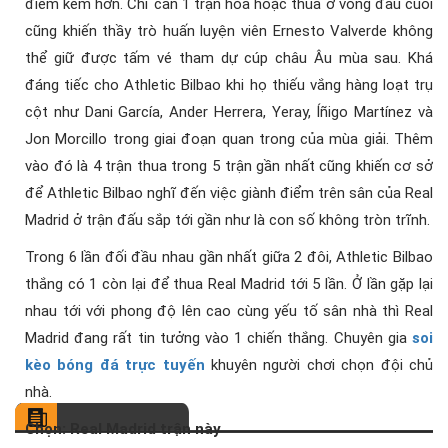
điểm kém hơn. Chỉ cần 1 trận hòa hoặc thua ở vòng đấu cuối
cũng khiến thầy trò huấn luyện viên Ernesto Valverde không
thể giữ được tấm vé tham dự cúp châu Âu mùa sau. Khá
đáng tiếc cho Athletic Bilbao khi họ thiếu vắng hàng loạt trụ
cột như Dani García, Ander Herrera, Yeray, Íñigo Martínez và
Jon Morcillo trong giai đoạn quan trong của mùa giải. Thêm
vào đó là 4 trận thua trong 5 trận gần nhất cũng khiến cơ sở
để Athletic Bilbao nghĩ đến việc giành điểm trên sân của Real
Madrid ở trận đấu sắp tới gần như là con số không tròn trĩnh.
Trong 6 lần đối đầu nhau gần nhất giữa 2 đôi, Athletic Bilbao
thắng có 1 còn lại để thua Real Madrid tới 5 lần. Ở lần gặp lại
nhau tới với phong độ lên cao cùng yếu tố sân nhà thì Real
Madrid đang rất tin tưởng vào 1 chiến thắng. Chuyên gia
soi
kèo bóng đá trực tuyến
khuyên người chơi chọn đội chủ
nhà.
Chọn: Real Madrid trận này