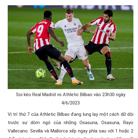
Soi kèo Real Madrid vs Athletic Bilbao vào 23h30 ngày
4/6/2023
Vị trí thứ 7 của Athletic Bilbao đang lung lay một cách dữ dội
trước sự dòm ngó của những Osasuna, Osasuna, Rayo
Vallecano. Sevilla và Mallorca xếp ngay phía sau với 1 hoặc 2