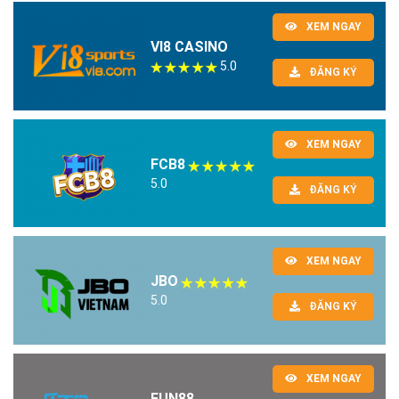
XEM NGAY
VI8 CASINO
5.0
ĐĂNG KÝ
XEM NGAY
FCB8
5.0
ĐĂNG KÝ
XEM NGAY
JBO
5.0
ĐĂNG KÝ
XEM NGAY
FUN88