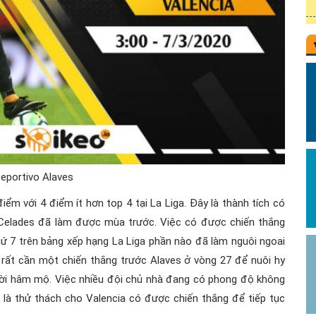
Deportivo Alaves
ểm với 4 điểm ít hơn top 4 tại La Liga. Đây là thành tích có
rt Celades đã làm được mùa trước. Việc có được chiến thắng
thứ 7 trên bảng xếp hạng La Liga phần nào đã làm nguôi ngoai
 rất cần một chiến thắng trước Alaves ở vòng 27 để nuôi hy
gười hâm mộ. Việc nhiều đội chủ nhà đang có phong độ không
ẽ là thử thách cho Valencia có được chiến thắng để tiếp tục