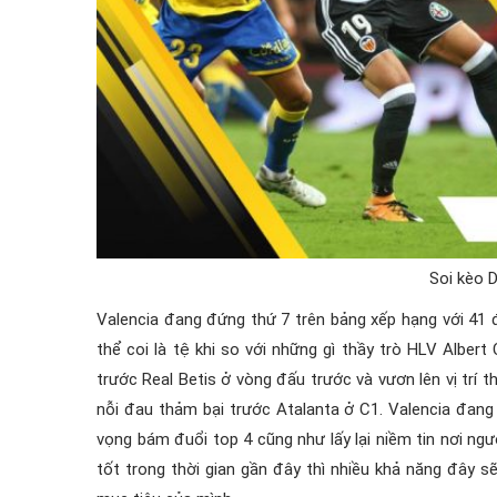
Soi kèo 
Valencia đang đứng thứ 7 trên bảng xếp hạng với 41 đi
thể coi là tệ khi so với những gì thầy trò HLV Albe
trước Real Betis ở vòng đấu trước và vươn lên vị trí 
nỗi đau thảm bại trước Atalanta ở C1. Valencia đang
vọng bám đuổi top 4 cũng như lấy lại niềm tin nơi n
tốt trong thời gian gần đây thì nhiều khả năng đây s