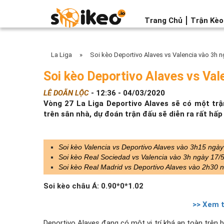
Trang Chủ
Trận Kè
La Liga
»
Soi kèo Deportivo Alaves vs Valencia vào 3h 
Soi kèo Deportivo Alaves vs Val
LÊ DOÃN LỘC
-
12:36 - 04/03/2020
Vòng 27 La Liga Deportivo Alaves sẽ có một trậ
trên sân nhà, dự đoán trận đấu sẽ diễn ra rất hấp
Soi kèo Valencia vs Deportivo Alaves vào 3h15 ngà
Soi kèo Real Sociedad vs Valencia vào 3h ngày 17/
Soi kèo Real Madrid vs Deportivo Alaves vào 2h30 
Soi kèo châu Á: 0.90*0*1.02
>> Xem 
Deportivo Alaves đang có một vị trí khá an toàn trên 