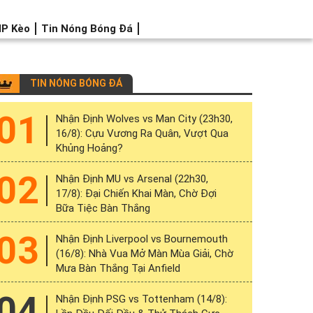
IP Kèo
Tin Nóng Bóng Đá
TIN NÓNG BÓNG ĐÁ
01
Nhận Định Wolves vs Man City (23h30,
16/8): Cựu Vương Ra Quân, Vượt Qua
Khủng Hoảng?
02
Nhận Định MU vs Arsenal (22h30,
17/8): Đại Chiến Khai Màn, Chờ Đợi
Bữa Tiệc Bàn Thắng
03
Nhận Định Liverpool vs Bournemouth
(16/8): Nhà Vua Mở Màn Mùa Giải, Chờ
Mưa Bàn Thắng Tại Anfield
04
Nhận Định PSG vs Tottenham (14/8):