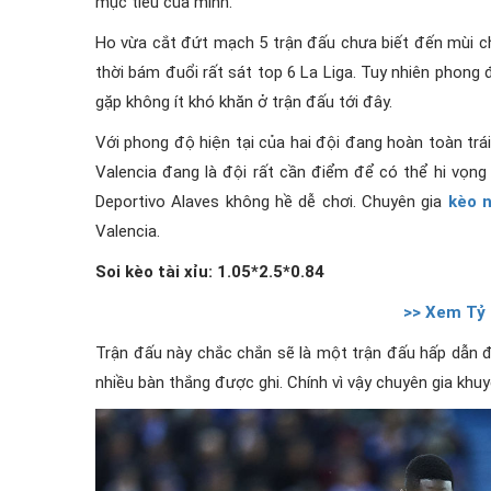
mục tiêu của mình.
Ho vừa cắt đứt mạch 5 trận đấu chưa biết đến mùi ch
thời bám đuổi rất sát top 6 La Liga. Tuy nhiên phong đ
gặp không ít khó khăn ở trận đấu tới đây.
Với phong độ hiện tại của hai đội đang hoàn toàn trá
Valencia đang là đội rất cần điểm để có thể hi vọn
Deportivo Alaves không hề dễ chơi. Chuyên gia
kèo 
Valencia.
Soi kèo tài xỉu: 1.05*2.5*0.84
>> Xem Tỷ 
Trận đấu này chắc chắn sẽ là một trận đấu hấp dẫn 
nhiều bàn thắng được ghi. Chính vì vậy chuyên gia khuy