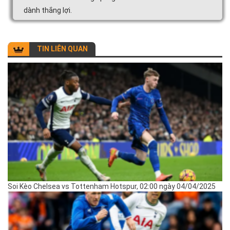
dành thắng lợi.
TIN LIÊN QUAN
Soi Kèo Chelsea vs Tottenham Hotspur, 02:00 ngày 04/04/2025