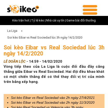
Kèo trận hot |
Tỷ lệ kèo |
Nhà cái uy tín |
Game bài đổi thưởng
La Liga
»
Soi kèo Eibar vs Real Sociedad lúc 3h ngày 14/2/2020
Soi kèo Eibar vs Real Sociedad lúc 3h
ngày 14/2/2020
LÊ DOÃN LỘC
-
14:59 - 14/02/2020
Vòng tiếp theo của La Liga là cuộc đối đầu đầy căng
thẳng giữa Eibar vs Real Sociedad. Hai đội đều khao khát
có một chiến thắng để có thể thay đổi vị trí của mình
trên bảng xếp hạng.
Soi kèo Eibar vs Real Sociedad vào 2h ngày 27/4/2021
Soi kèo Eibar vs Real Sociedad vào 2h ngày 11/3/2020
Soi kèo Real Sociedad vs Valencia vào 3h ngày