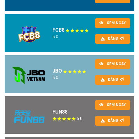
XEM NGAY
FCB8
5.0
ĐĂNG KÝ
XEM NGAY
JBO
5.0
ĐĂNG KÝ
XEM NGAY
FUN88
5.0
ĐĂNG KÝ