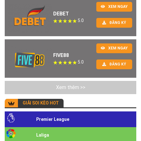
XEM NGAY
DEBET
5.0
ĐĂNG KÝ
XEM NGAY
FIVE88
5.0
ĐĂNG KÝ
Xem thêm >>
GIẢI SOI KÈO HOT
Premier League
Laliga