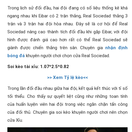
Trong lịch sử đối đầu, hai đội đang có số liệu thống kê khá
ngang nhau khi Eibar có 2 trận thắng, Real Sociedad thắng 3
trận và 3 trận hai đội hòa nhau. Đây sẽ là cơ hội để Real
Sociedad nâng cao thành tích đối đầu khi gặp Eibar, với đội
hình được đánh giá cao hơn rất có thể Real Sociedad sẽ
giành được chiến thắng trên sân. Chuyên gia
nhận định
bóng đá
khuyên người chơi chọn cửa Real Sociedad.
Soi kèo tài xỉu: 1.07*2.5*0.82
>> Xem Tỷ lệ kèo<<
Trong lần đối đầu nhau giữa hai đội, kết quả kết thúc với tỉ số
tối thiểu. Cho thấy sự quyết liệt cũng như những toan tính
của huấn luyện viên hai đội trong việc ngăn chặn tấn công
của đối thủ. Chuyên gia soi kèo khuyên người chơi nên chọn
cửa Xỉu.