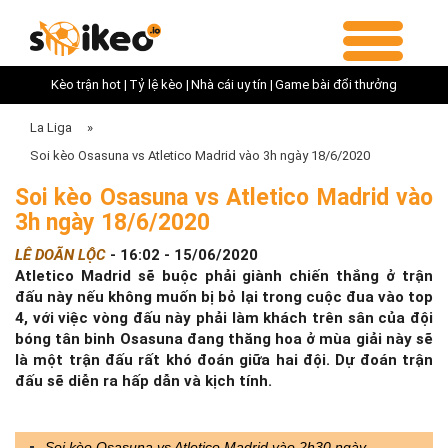
Kèo trận hot |
Tỷ lệ kèo |
Nhà cái uy tín |
Game bài đổi thưởng
La Liga
»
Soi kèo Osasuna vs Atletico Madrid vào 3h ngày 18/6/2020
Soi kèo Osasuna vs Atletico Madrid vào
3h ngày 18/6/2020
LÊ DOÃN LỘC
-
16:02 - 15/06/2020
Atletico Madrid sẽ buộc phải giành chiến thắng ở trận
đấu này nếu không muốn bị bỏ lại trong cuộc đua vào top
4, với việc vòng đấu này phải làm khách trên sân của đội
bóng tân binh Osasuna đang thăng hoa ở mùa giải này sẽ
là một trận đấu rất khó đoán giữa hai đội. Dự đoán trận
đấu sẽ diễn ra hấp dẫn và kịch tính.
Soi kèo Osasuna vs Atletico Madrid vào 2h30 ngày