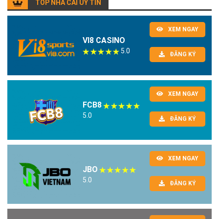
TOP NHÀ CÁI UY TÍN
XEM NGAY
VI8 CASINO
5.0
ĐĂNG KÝ
XEM NGAY
FCB8
5.0
ĐĂNG KÝ
XEM NGAY
JBO
5.0
ĐĂNG KÝ