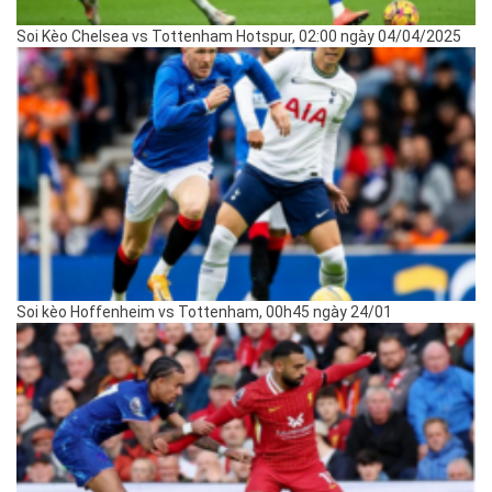
Soi Kèo Chelsea vs Tottenham Hotspur, 02:00 ngày 04/04/2025
Soi kèo Hoffenheim vs Tottenham, 00h45 ngày 24/01