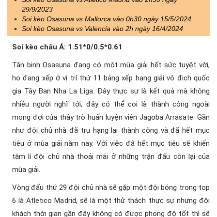
29/9/2023
Soi kèo Osasuna vs Mallorca vào 0h30 ngày 15/5/2024
Soi kèo Osasuna vs Valencia vào 2h ngày 16/4/2024
Soi kèo châu Á: 1.51*0/0.5*0.61
Tân binh Osasuna đang có một mùa giải hết sức tuyệt vời,
họ đang xếp ở vị trí thứ 11 bảng xếp hạng giải vô địch quốc
gia Tây Ban Nha La Liga. Đây thực sự là kết quả mà không
nhiều người nghĩ tới, đây có thể coi là thành công ngoài
mong đợi của thầy trò huấn luyện viên Jagoba Arrasate. Gần
như đội chủ nhà đã trụ hạng lại thành công và đã hết mục
tiêu ở mùa giải năm nay. Với việc đã hết mục tiêu sẽ khiến
tâm lí đội chủ nhà thoải mái ở những trận đấu còn lại của
mùa giải.
Vòng đấu thứ 29 đội chủ nhà sẽ gặp một đội bóng trong top
6 là Atletico Madrid, sẽ là một thử thách thực sự nhưng đội
khách thời gian gần đây không có được phong độ tốt thì sẽ