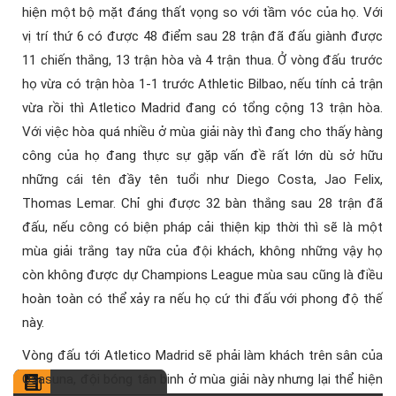
hiện một bộ mặt đáng thất vọng so với tầm vóc của họ. Với
vị trí thứ 6 có được 48 điểm sau 28 trận đã đấu giành được
11 chiến thắng, 13 trận hòa và 4 trận thua. Ở vòng đấu trước
họ vừa có trận hòa 1-1 trước Athletic Bilbao, nếu tính cả trận
vừa rồi thì Atletico Madrid đang có tổng cộng 13 trận hòa.
Với việc hòa quá nhiều ở mùa giải này thì đang cho thấy hàng
công của họ đang thực sự gặp vấn đề rất lớn dù sở hữu
những cái tên đầy tên tuổi như Diego Costa, Jao Felix,
Thomas Lemar. Chỉ ghi được 32 bàn thắng sau 28 trận đã
đấu, nếu công có biện pháp cải thiện kịp thời thì sẽ là một
mùa giải trắng tay nữa của đội khách, không những vậy họ
còn không được dự Champions League mùa sau cũng là điều
hoàn toàn có thể xảy ra nếu họ cứ thi đấu với phong độ thế
này.
Vòng đấu tới Atletico Madrid sẽ phải làm khách trên sân của
Osasuna, đội bóng tân binh ở mùa giải này nhưng lại thể hiện