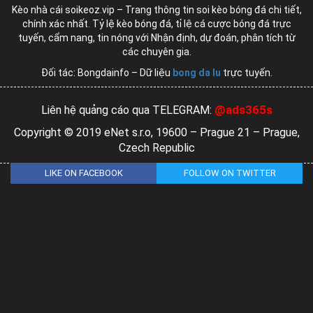
Kèo nhà cái soikeoz.vip – Trang thông tin soi kèo bóng đá chi tiết,
chính xác nhất. Tỷ lệ kèo bóng đá, tỉ lệ cá cược bóng đá trực
tuyến, cẩm nang, tin nóng với Nhận định, dự đoán, phân tích từ
các chuyên gia.
Đối tác: Bongdainfo – Dữ liệu
bong da lu
trực tuyến.
@ads365s
Liên hệ quảng cáo qua TELEGRAM:
Copyright © 2019 eNet s.r.o, 19600 – Prague 21 – Prague,
Czech Republic
LIKE ON FACEBOOK
FOLLOW ON TWITTER