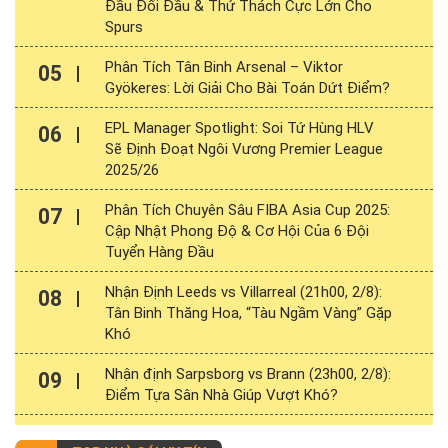
Đầu Đối Đầu & Thử Thách Cực Lớn Cho
Spurs
Phân Tích Tân Binh Arsenal – Viktor
05
Gyökeres: Lời Giải Cho Bài Toán Dứt Điểm?
EPL Manager Spotlight: Soi Tứ Hùng HLV
06
Sẽ Định Đoạt Ngôi Vương Premier League
2025/26
Phân Tích Chuyên Sâu FIBA Asia Cup 2025:
07
Cập Nhật Phong Độ & Cơ Hội Của 6 Đội
Tuyển Hàng Đầu
Nhận Định Leeds vs Villarreal (21h00, 2/8):
08
Tân Binh Thăng Hoa, “Tàu Ngầm Vàng” Gặp
Khó
Nhận định Sarpsborg vs Brann (23h00, 2/8):
09
Điểm Tựa Sân Nhà Giúp Vượt Khó?