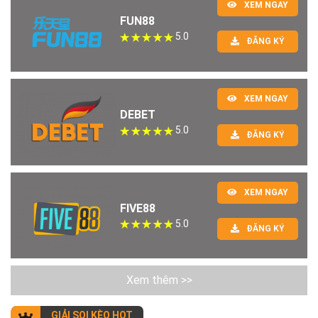
XEM NGAY
FUN88
5.0
ĐĂNG KÝ
XEM NGAY
DEBET
5.0
ĐĂNG KÝ
XEM NGAY
FIVE88
5.0
ĐĂNG KÝ
Xem thêm >>
GIẢI SOI KÈO HOT