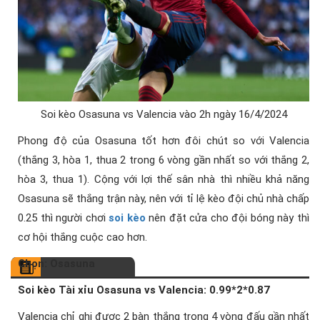
Soi kèo Osasuna vs Valencia vào 2h ngày 16/4/2024
Phong độ của Osasuna tốt hơn đôi chút so với Valencia
(thắng 3, hòa 1, thua 2 trong 6 vòng gần nhất so với thắng 2,
hòa 3, thua 1). Cộng với lợi thế sân nhà thì nhiều khả năng
Osasuna sẽ thắng trận này, nên với tỉ lệ kèo đội chủ nhà chấp
0.25 thì người chơi
soi kèo
nên đặt cửa cho đội bóng này thì
cơ hội thắng cuộc cao hơn.
Chọn: Osasuna
Soi kèo Tài xỉu Osasuna vs Valencia: 0.99*2*0.87
Valencia chỉ ghi được 2 bàn thắng trong 4 vòng đấu gần nhất