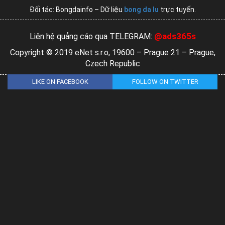
Đối tác: Bongdainfo – Dữ liệu
bong da lu
trực tuyến.
@ads365s
Liên hệ quảng cáo qua TELEGRAM:
Copyright © 2019 eNet s.r.o, 19600 – Prague 21 – Prague,
Czech Republic
LIKE ON FACEBOOK
FOLLOW ON TWITTER