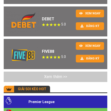
XEM NGAY
DEBET
5.0
ĐĂNG KÝ
XEM NGAY
FIVE88
5.0
ĐĂNG KÝ
Xem thêm >>
GIẢI SOI KÈO HOT
Premier League