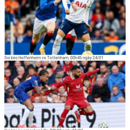
Soi kèo Hoffenheim vs Tottenham, 00h45 ngày 24/01