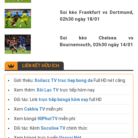
Soi kèo Frankfurt vs Dortmund,
02h30 ngày 18/01
Soi kèo Chelsea vs
Bournemouth, 02h30 ngày 14/01
LIÊN KẾT HỮU ÍCH
Giới thiệu:
Xoilacz TV truc tiep bong da
Full HD nét căng.
Xem thêm:
Xôi Lạc TV
trực tiếp hôm nay.
Đối tác: Link
trực tiếp bóngá hôm nay
full HD
Xem
Cakhia TV
miễn phí
Xem bóngá
90PhutTV
miễn phí
Đối tác: Kênh
Socolive TV
chính thức
Xem bóngá trực tuyến
Vaoroi Nét