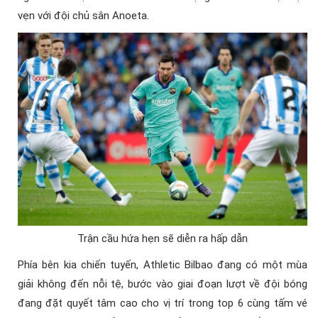
vẹn với đội chủ sân Anoeta.
Trận cầu hứa hẹn sẽ diễn ra hấp dẫn
Phía bên kia chiến tuyến, Athletic Bilbao đang có một mùa
giải không đến nỗi tệ, bước vào giai đoạn lượt về đội bóng
đang đặt quyết tâm cao cho vị trí trong top 6 cùng tấm vé