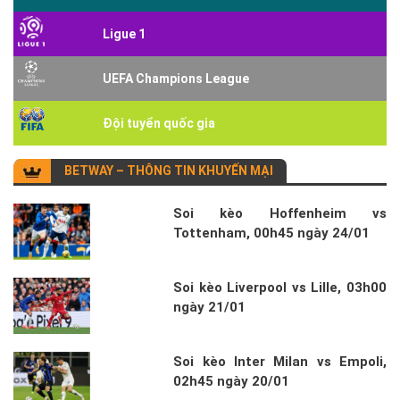
Ligue 1
UEFA Champions League
Đội tuyển quốc gia
BETWAY – THÔNG TIN KHUYẾN MẠI
Soi kèo Hoffenheim vs
Tottenham, 00h45 ngày 24/01
Soi kèo Liverpool vs Lille, 03h00
ngày 21/01
Soi kèo Inter Milan vs Empoli,
02h45 ngày 20/01