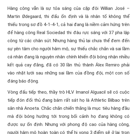
Hàng công vẫn là sự tỏa sáng của cặp đôi Willian José –
Martin Ødegaard, thi đấu ổn định và là nhân tố không thể
thiếu trong sơ đồ 4-1-4-1, cả hai đang là niềm cảm hứng trên
để hàng công Real Sociedad thi đâu rực sáng với 37 pha lập
công từ các chân sút. Nhưng hàng thủ lại chưa thể đem đến
sự yên tâm cho người hâm mộ, sự thiếu chắc chắn và sai lầm
cá nhân đang là nguyên nhân chính khiến đội bóng nhận nhiều
kết quả cay đắng, đã có 30 lần thủ thành Álex Remiro phải
vào nhặt lưới sau những sai lầm của đồng đội, một con số
đáng báo động.
Vòng đấu tiếp theo, thầy trò HLV Imanol Alguacil sẽ có cuộc
tiếp đón đối thủ đang bám rất sát họ là Athletic Bilbao trên
sân nhà Anoeta. Chắc chắn chiến thắng là mục tiêu hàng đầu
mà đội bóng hướng tới trong bối cảnh họ đang không có
được sự ổn định. Nhưng với phong độ cao của hàng công,
người hâm mộ hoàn toàn có thể hi vọng 3 điểm sẽ ở lại trọn