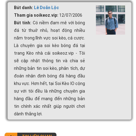
Bút danh:
Lê Doãn Lộc
Tham gia soikeoz.vip:
12/07/2006
Bút tính:
Có niềm đam mê với bóng
đá từ thuở nhỏ, hoạt động nhiều
năm trong lĩnh vực soi kèo, cá cược.
Là chuyên gia soi kèo bóng đá tại
trang Kèo nhà cái soikeoz.vip - Tôi
sẽ cập nhật thông tin và chia sẻ
những bản tin soi kèo, phân tích, dự
đoán nhận định bóng đá hàng đầu
khu vực. Hơn hết, tại Soi Kèo IO cộng
sự với tôi đều là những chuyên gia
hàng đầu để mang đến những bản
tin chính xác nhất giúp người chơi
dành thắng lợi.