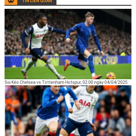
TIN LIÊN QUAN
Soi Kèo Chelsea vs Tottenham Hotspur, 02:00 ngày 04/04/2025