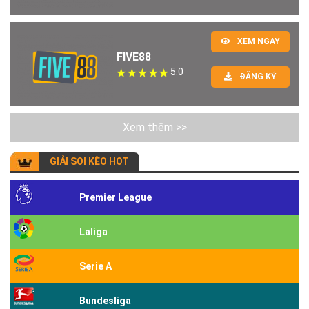
XEM NGAY
FIVE88
5.0
ĐĂNG KÝ
Xem thêm >>
GIẢI SOI KÈO HOT
Premier League
Laliga
Serie A
Bundesliga