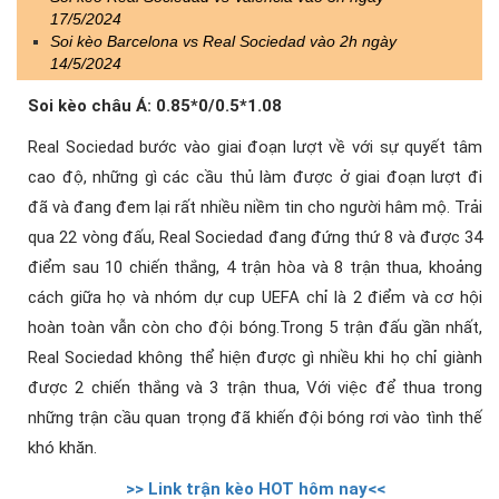
17/5/2024
Soi kèo Barcelona vs Real Sociedad vào 2h ngày
14/5/2024
Soi kèo châu Á: 0.85*0/0.5*1.08
Real Sociedad bước vào giai đoạn lượt về với sự quyết tâm
cao độ, những gì các cầu thủ làm được ở giai đoạn lượt đi
đã và đang đem lại rất nhiều niềm tin cho người hâm mộ. Trải
qua 22 vòng đấu, Real Sociedad đang đứng thứ 8 và được 34
điểm sau 10 chiến thắng, 4 trận hòa và 8 trận thua, khoảng
cách giữa họ và nhóm dự cup UEFA chỉ là 2 điểm và cơ hội
hoàn toàn vẫn còn cho đội bóng.Trong 5 trận đấu gần nhất,
Real Sociedad không thể hiện được gì nhiều khi họ chỉ giành
được 2 chiến thắng và 3 trận thua, Với việc để thua trong
những trận cầu quan trọng đã khiến đội bóng rơi vào tình thế
khó khăn.
>> Link trận kèo HOT hôm nay<<