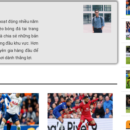
hoạt động nhiều năm
kèo bóng đá tại trang
 và chia sẻ những bản
àng đầu khu vực. Hơn
uyên gia hàng đầu để
i dành thắng lợi.