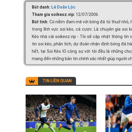
Bút danh:
Lê Doãn Lộc
Tham gia soikeoz.vip:
12/07/2006
Bút tính:
Có niềm đam mê với bóng đá từ thuở nhỏ, 
trong lĩnh vực soi kèo, cá cược. Là chuyên gia soi 
Kèo nhà cái soikeoz.vip - Tôi sẽ cập nhật thông tin
tin soi kèo, phân tích, dự đoán nhận định bóng đá h
hết, tại Soi Kèo IO cộng sự với tôi đều là những ch
mang đến những bản tin chính xác nhất giúp người chơ
TIN LIÊN QUAN