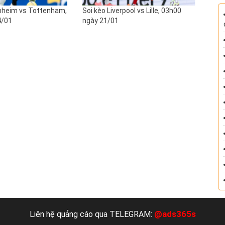
nheim vs Tottenham,
Soi kèo Liverpool vs Lille, 03h00
4/01
ngày 21/01
@ads365s
Liên hệ quảng cáo qua TELEGRAM: