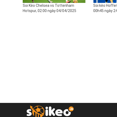
Soi Kèo Chelsea vs Tottenham
Soi kèo Hoffe
Hotspur, 02:00 ngày 04/04/2025
00h45 ngày 2