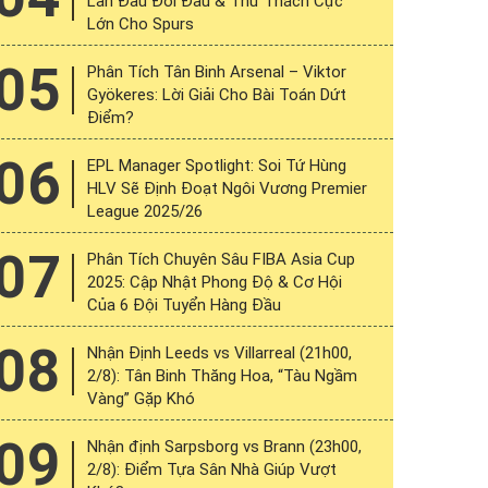
Lần Đầu Đối Đầu & Thử Thách Cực
Lớn Cho Spurs
05
Phân Tích Tân Binh Arsenal – Viktor
Gyökeres: Lời Giải Cho Bài Toán Dứt
Điểm?
06
EPL Manager Spotlight: Soi Tứ Hùng
HLV Sẽ Định Đoạt Ngôi Vương Premier
League 2025/26
07
Phân Tích Chuyên Sâu FIBA Asia Cup
2025: Cập Nhật Phong Độ & Cơ Hội
Của 6 Đội Tuyển Hàng Đầu
08
Nhận Định Leeds vs Villarreal (21h00,
2/8): Tân Binh Thăng Hoa, “Tàu Ngầm
Vàng” Gặp Khó
09
Nhận định Sarpsborg vs Brann (23h00,
2/8): Điểm Tựa Sân Nhà Giúp Vượt