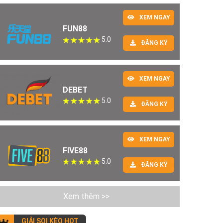
XEM NGAY
FUN88
5.0
ĐĂNG KÝ
XEM NGAY
DEBET
5.0
ĐĂNG KÝ
XEM NGAY
FIVE88
5.0
ĐĂNG KÝ
Xem thêm >>
GIẢI SOI KÈO HOT