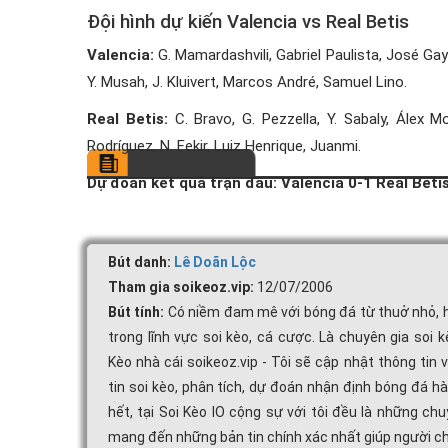
Đội hình dự kiến Valencia vs Real Betis
Valencia:
G. Mamardashvili, Gabriel Paulista, José Gay
Y. Musah, J. Kluivert, Marcos André, Samuel Lino.
Real Betis:
C. Bravo, G. Pezzella, Y. Sabaly, Álex M
Rodríguez, N. Fekir, Luiz Henrique, Juanmi.
Dự đoán kết quả trận đấu: Valencia 0-1 Real Betis
Bút danh:
Lê Doãn Lộc
Tham gia soikeoz.vip:
12/07/2006
Bút tính:
Có niềm đam mê với bóng đá từ thuở nhỏ, 
trong lĩnh vực soi kèo, cá cược. Là chuyên gia soi 
Kèo nhà cái soikeoz.vip - Tôi sẽ cập nhật thông tin
tin soi kèo, phân tích, dự đoán nhận định bóng đá h
hết, tại Soi Kèo IO cộng sự với tôi đều là những ch
mang đến những bản tin chính xác nhất giúp người chơ