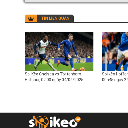
TIN LIÊN QUAN
Soi Kèo Chelsea vs Tottenham
Soi kèo Hoffe
Hotspur, 02:00 ngày 04/04/2025
00h45 ngày 2