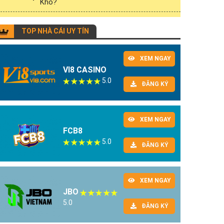
Khó?
TOP NHÀ CÁI UY TÍN
XEM NGAY
VI8 CASINO
5.0
ĐĂNG KÝ
XEM NGAY
FCB8
5.0
ĐĂNG KÝ
XEM NGAY
JBO
5.0
ĐĂNG KÝ