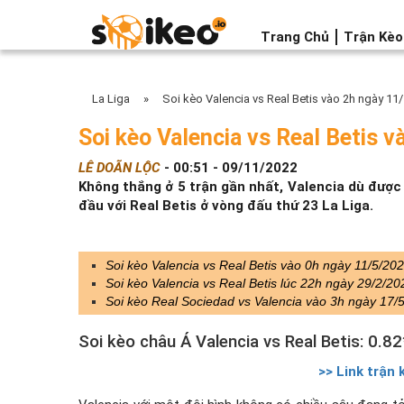
Trang Chủ
Trận Kè
La Liga
»
Soi kèo Valencia vs Real Betis vào 2h ngày 11
Soi kèo Valencia vs Real Betis 
LÊ DOÃN LỘC
-
00:51 - 09/11/2022
Không thắng ở 5 trận gần nhất, Valencia dù được c
đầu với Real Betis ở vòng đấu thứ 23 La Liga.
Soi kèo Valencia vs Real Betis vào 0h ngày 11/5/20
Soi kèo Valencia vs Real Betis lúc 22h ngày 29/2/20
Soi kèo Real Sociedad vs Valencia vào 3h ngày 17/
Soi kèo châu Á Valencia vs Real Betis: 0.8
>> Link trận