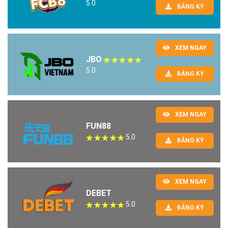
5.0
ĐĂNG KÝ
XEM NGAY
JBO
5.0
ĐĂNG KÝ
XEM NGAY
FUN88
5.0
ĐĂNG KÝ
XEM NGAY
DEBET
5.0
ĐĂNG KÝ