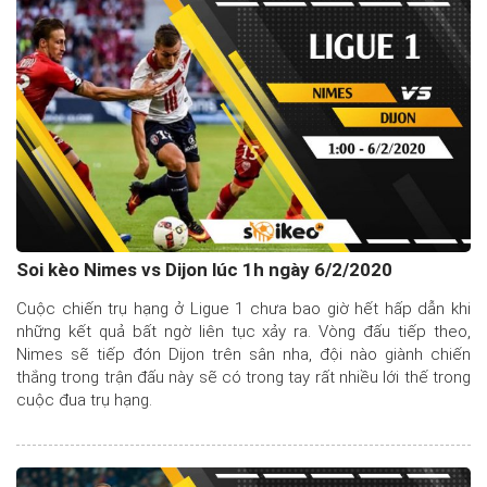
Soi kèo Nimes vs Dijon lúc 1h ngày 6/2/2020
Cuộc chiến trụ hạng ở Ligue 1 chưa bao giờ hết hấp dẫn khi
những kết quả bất ngờ liên tục xảy ra. Vòng đấu tiếp theo,
Nimes sẽ tiếp đón Dijon trên sân nha, đội nào giành chiến
thắng trong trận đấu này sẽ có trong tay rất nhiều lới thế trong
cuộc đua trụ hạng.