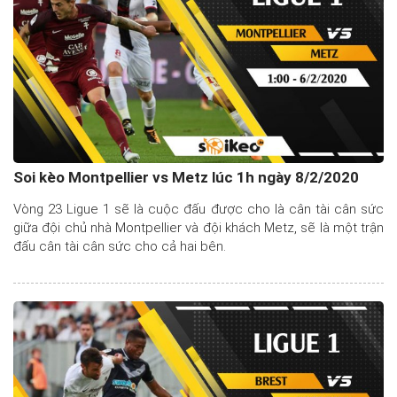
Soi kèo Montpellier vs Metz lúc 1h ngày 8/2/2020
Vòng 23 Ligue 1 sẽ là cuộc đấu được cho là cân tài cân sức
giữa đội chủ nhà Montpellier và đội khách Metz, sẽ là một trận
đấu cân tài cân sức cho cả hai bên.