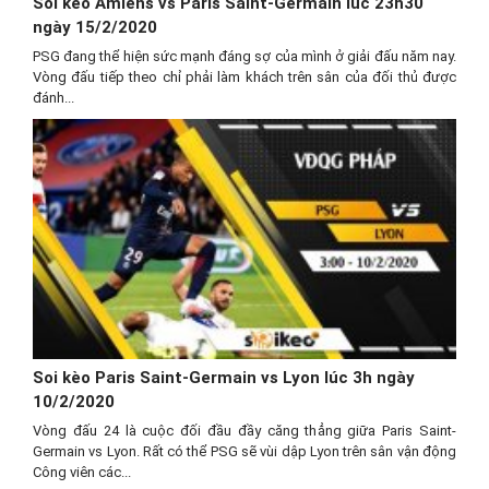
Soi kèo Amiens vs Paris Saint-Germain lúc 23h30
ngày 15/2/2020
PSG đang thể hiện sức mạnh đáng sợ của mình ở giải đấu năm nay.
Vòng đấu tiếp theo chỉ phải làm khách trên sân của đối thủ được
đánh...
Soi kèo Paris Saint-Germain vs Lyon lúc 3h ngày
10/2/2020
Vòng đấu 24 là cuộc đối đầu đầy căng thẳng giữa Paris Saint-
Germain vs Lyon. Rất có thể PSG sẽ vùi dập Lyon trên sân vận động
Công viên các...