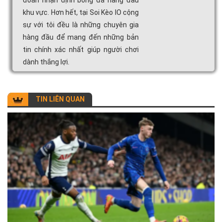
đoán nhận định bóng đá hàng đầu
khu vực. Hơn hết, tại Soi Kèo IO cộng
sự với tôi đều là những chuyên gia
hàng đầu để mang đến những bản
tin chính xác nhất giúp người chơi
dành thắng lợi.
TIN LIÊN QUAN