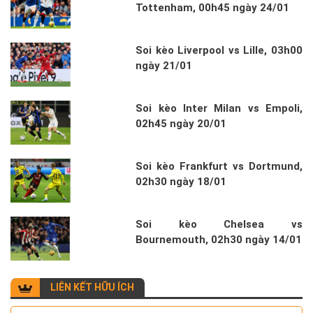
Tottenham, 00h45 ngày 24/01
Soi kèo Liverpool vs Lille, 03h00
ngày 21/01
Soi kèo Inter Milan vs Empoli,
02h45 ngày 20/01
Soi kèo Frankfurt vs Dortmund,
02h30 ngày 18/01
Soi kèo Chelsea vs
Bournemouth, 02h30 ngày 14/01
LIÊN KẾT HỮU ÍCH