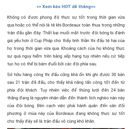
>> Xem kèo HOT dễ thắng<<
Không có được phong độ thực sự tốt trong thời gian vừa
qua hoặc có thể nói là tệ khi Bordeaux toàn thua trong những
trận đấu gần đây. Thất bại muối mặt trước đội bóng bị đánh
giá yếu hơn ở Cup Pháp cho thấy tinh thần thi đấu tệ hại của
họ trong thời gian vừa qua. Khoảng cách của họ không thực
sự quá nguy hiểm trên bảng xếp hạng tuy nhiên nếu cứ tiếp
tục họ có thể bị bám đuổi bởi các đội phía sau.
Sở hữu hàng công thi đấu cũng khá ổn khi ghi được 30 bàn
sau 21 trận đã đấu, cho thấy khả năng tấn công tốt đến từ
phía đội khách. Tuy nhiên việc để thủng lưới đến 24 bàn
thắng đang là nguyên nhân dẫn đến thành tích nghèo nàn này
của đội bóng. Bên cạch việc phải hành quân đến sân đối
phương ở mùa này của Bordeaux đang không thực sự tốt
cho thấy đây sẽ là trận đấu vô cùng khó khăn.