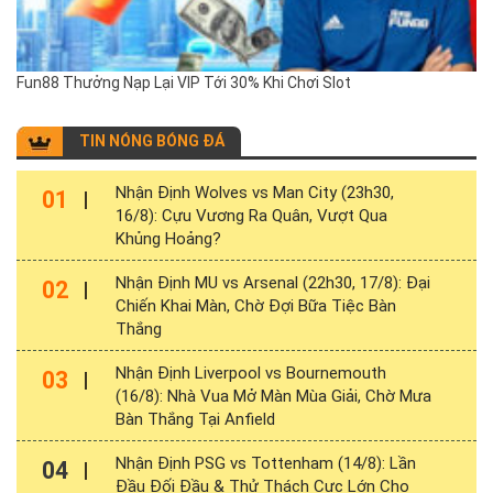
Fun88 Thưởng Nạp Lại VIP Tới 30% Khi Chơi Slot
TIN NÓNG BÓNG ĐÁ
Nhận Định Wolves vs Man City (23h30,
01
16/8): Cựu Vương Ra Quân, Vượt Qua
Khủng Hoảng?
Nhận Định MU vs Arsenal (22h30, 17/8): Đại
02
Chiến Khai Màn, Chờ Đợi Bữa Tiệc Bàn
Thắng
Nhận Định Liverpool vs Bournemouth
03
(16/8): Nhà Vua Mở Màn Mùa Giải, Chờ Mưa
Bàn Thắng Tại Anfield
Nhận Định PSG vs Tottenham (14/8): Lần
04
Đầu Đối Đầu & Thử Thách Cực Lớn Cho