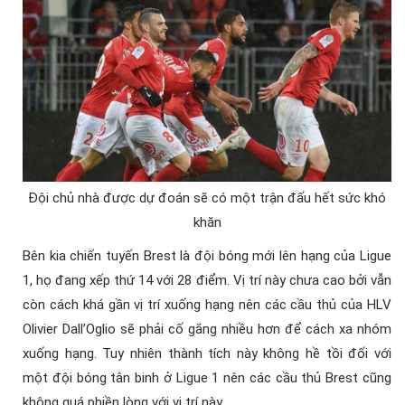
Đội chủ nhà được dự đoán sẽ có một trận đấu hết sức khó
khăn
Bên kia chiến tuyến Brest là đội bóng mới lên hạng của Ligue
1, họ đang xếp thứ 14 với 28 điểm. Vị trí này chưa cao bởi vẫn
còn cách khá gần vị trí xuống hạng nên các cầu thủ của HLV
Olivier Dall’Oglio sẽ phải cố gắng nhiều hơn để cách xa nhóm
xuống hạng. Tuy nhiên thành tích này không hề tồi đối với
một đội bóng tân binh ở Ligue 1 nên các cầu thủ Brest cũng
không quá phiền lòng với vị trí này.