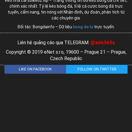
Kèo nhà cái soikeoz.vip – Trang thông tin soi kèo bóng đá chi tiết,
chính xác nhất. Tỷ lệ kèo bóng đá, tỉ lệ cá cược bóng đá trực
tuyến, cẩm nang, tin nóng với Nhận định, dự đoán, phân tích từ
các chuyên gia.
Đối tác: Bongdainfo – Dữ liệu
bong da lu
trực tuyến.
@ads365s
Liên hệ quảng cáo qua TELEGRAM:
Copyright © 2019 eNet s.r.o, 19600 – Prague 21 – Prague,
Czech Republic
LIKE ON FACEBOOK
FOLLOW ON TWITTER