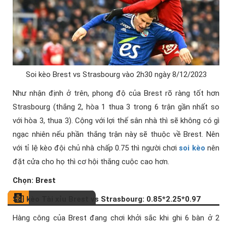
Soi kèo Brest vs Strasbourg vào 2h30 ngày 8/12/2023
Như nhận định ở trên, phong độ của Brest rõ ràng tốt hơn
Strasbourg (thắng 2, hòa 1 thua 3 trong 6 trận gần nhất so
với hòa 3, thua 3). Cộng với lợi thế sân nhà thì sẽ không có gì
ngạc nhiên nếu phần thắng trận này sẽ thuộc về Brest. Nên
với tỉ lệ kèo đội chủ nhà chấp 0.75 thì người chơi
soi kèo
nên
đặt cửa cho họ thì cơ hội thắng cuộc cao hơn.
Chọn: Brest
Soi kèo Tài xỉu Brest vs Strasbourg: 0.85*2.25*0.97
Hàng công của Brest đang chơi khởi sắc khi ghi 6 bàn ở 2