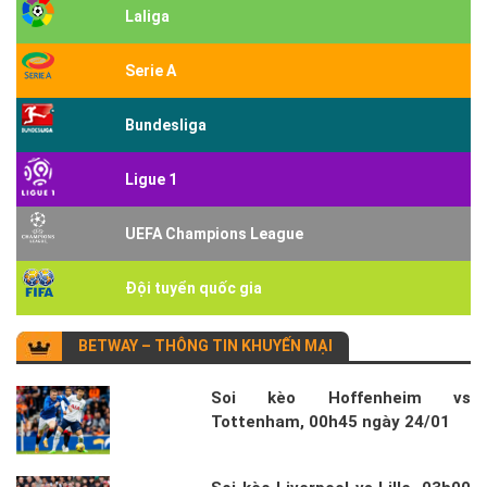
Laliga
Serie A
Bundesliga
Ligue 1
UEFA Champions League
Đội tuyển quốc gia
BETWAY – THÔNG TIN KHUYẾN MẠI
Soi kèo Hoffenheim vs
Tottenham, 00h45 ngày 24/01