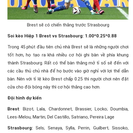
Brest sẽ có chiến thắng trước Strasbourg
Soi kèo Hiệp 1 Brest vs Strasbourg: 1.00*0.25*0.88
Trong 45 phút đầu tiên chủ nhà Brest sẽ là những người chơi
tốt hơn, họ tạo ra khá nhiều cơ hội ghi bàn về phía khung
thành Strasbourg. Rất có thể bàn thắng mở tỉ số sẽ đến với
các cầu thủ chủ nhà để họ bước vào giờ nghỉ với lợi thế dẫn
bàn. Nên với tỉ lệ kèo Brest chấp 0.25 thì người chơi nên đặt
cửa cho đội bóng này thì cơ hội thắng cao hơn.
Đội hình dự kiến
Brest
: Bizot; Lala, Chardonnet, Brassier, Locko; Doumbia,
Lees-Melou, Martin; Del Castillo, Satriano, Pereira Lage
Strasbourg:
Sels; Senaya, Sylla, Perrin, Guilbert; Sissoko,