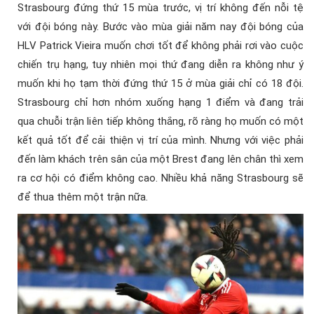
Strasbourg đứng thứ 15 mùa trước, vị trí không đến nỗi tệ
với đội bóng này. Bước vào mùa giải năm nay đội bóng của
HLV Patrick Vieira muốn chơi tốt để không phải rơi vào cuộc
chiến trụ hạng, tuy nhiên mọi thứ đang diễn ra không như ý
muốn khi họ tạm thời đứng thứ 15 ở mùa giải chỉ có 18 đội.
Strasbourg chỉ hơn nhóm xuống hạng 1 điểm và đang trải
qua chuỗi trận liên tiếp không thắng, rõ ràng họ muốn có một
kết quả tốt để cải thiện vị trí của mình. Nhưng với việc phải
đến làm khách trên sân của một Brest đang lên chân thì xem
ra cơ hội có điểm không cao. Nhiều khả năng Strasbourg sẽ
để thua thêm một trận nữa.