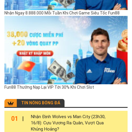
Nhận Ngay 8.888.000 Mỗi Tuần Khi Chơi Game Siêu Tốc Fun88
Fun88 Thưởng Nạp Lại VIP Tới 30% Khi Chơi Slot
TIN NÓNG BÓNG ĐÁ
Nhận Định Wolves vs Man City (23h30,
01
16/8): Cựu Vương Ra Quân, Vượt Qua
Khủng Hoảng?