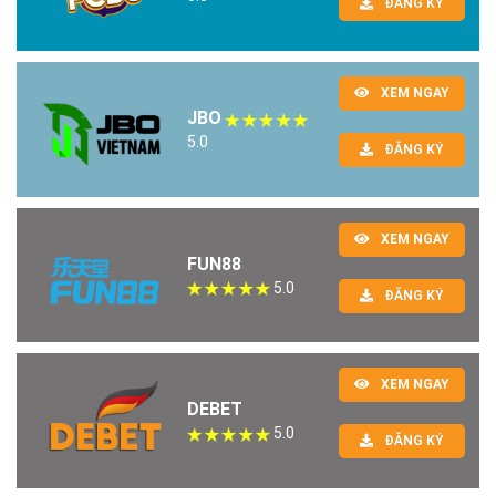
ĐĂNG KÝ
XEM NGAY
JBO
5.0
ĐĂNG KÝ
XEM NGAY
FUN88
5.0
ĐĂNG KÝ
XEM NGAY
DEBET
5.0
ĐĂNG KÝ