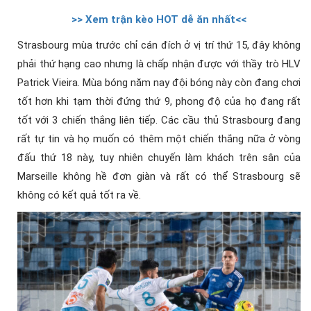
>> Xem trận kèo HOT dễ ăn nhất<<
Strasbourg mùa trước chỉ cán đích ở vị trí thứ 15, đây không
phải thứ hạng cao nhưng là chấp nhận được với thầy trò HLV
Patrick Vieira. Mùa bóng năm nay đội bóng này còn đang chơi
tốt hơn khi tạm thời đứng thứ 9, phong độ của họ đang rất
tốt với 3 chiến thắng liên tiếp. Các cầu thủ Strasbourg đang
rất tự tin và họ muốn có thêm một chiến thắng nữa ở vòng
đấu thứ 18 này, tuy nhiên chuyến làm khách trên sân của
Marseille không hề đơn giàn và rất có thể Strasbourg sẽ
không có kết quả tốt ra về.