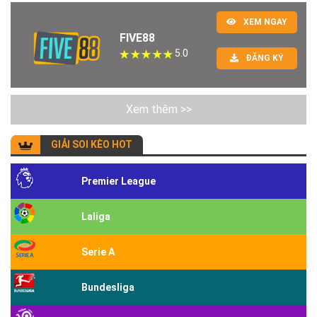
XEM NGAY
FIVE88
5.0
ĐĂNG KÝ
Xem thêm >>
GIẢI SOI KÈO HOT
Premier League
Laliga
Serie A
Bundesliga