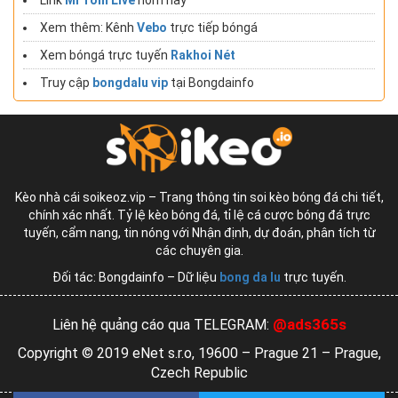
Link
Mi Tom Live
hôm nay
Xem thêm: Kênh
Vebo
trực tiếp bóngá
Xem bóngá trực tuyến
Rakhoi Nét
Truy cập
bongdalu vip
tại Bongdainfo
Kèo nhà cái soikeoz.vip – Trang thông tin soi kèo bóng đá chi tiết,
chính xác nhất. Tỷ lệ kèo bóng đá, tỉ lệ cá cược bóng đá trực
tuyến, cẩm nang, tin nóng với Nhận định, dự đoán, phân tích từ
các chuyên gia.
Đối tác: Bongdainfo – Dữ liệu
bong da lu
trực tuyến.
@ads365s
Liên hệ quảng cáo qua TELEGRAM:
Copyright © 2019 eNet s.r.o, 19600 – Prague 21 – Prague,
Czech Republic