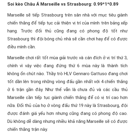
Soi kèo Châu Á Marseille vs Strasbourg: 0.99*1*0.89
Marseille sẽ tiếp Strasbourg trên sân nhà với mục tiêu giành
chiến thắng để tiếp tục cải thiện vị trí của mình trên bảng xếp
hạng. Trước đối thủ cũng đang có phong độ tốt như
Strasbourg thì đội bóng chủ nhà sẽ cần chơi hay để có được
điều mình cần.
Marseille chơi rất tốt mùa giải trước và cán đích ở vị trí thứ 3,
chính vì vậy việc đang đứng thứ 6 mùa này là thành tích
không ổn chút nào. Thầy trò HLV Gennaro Gattuso đang chơi
tốt dần lên trong những vòng đấu gần nhất với 4 chiến thắng
ở 6 trận gần đây. Như thế vẫn là chưa đủ và các cầu thủ
Marseille cần tiếp tục giành chiến thắng để có vị trí cao hơn
nữa. Đối thủ của họ ở vòng đấu thứ 19 này là Strasbourg, đội
được đánh giá yếu hơn nhưng cũng đang có phong độ cao.
Dù không dễ dàng nhưng nhiều khả năng Marseille sẽ có được
chiến thắng trận này.