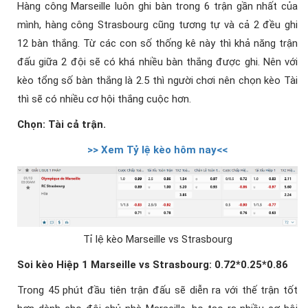
Hàng công Marseille luôn ghi bàn trong 6 trận gần nhất của
mình, hàng công Strasbourg cũng tương tự và cả 2 đều ghi
12 bàn thắng. Từ các con số thống kê này thì khả năng trận
đấu giữa 2 đội sẽ có khá nhiều bàn thắng được ghi. Nên với
kèo tổng số bàn thắng là 2.5 thì người chơi nên chọn kèo Tài
thì sẽ có nhiều cơ hội thắng cuộc hơn.
Chọn: Tài cả trận.
>> Xem Tỷ lệ kèo hôm nay<<
Tỉ lệ kèo Marseille vs Strasbourg
Soi kèo Hiệp 1 Marseille vs Strasbourg: 0.72*0.25*0.86
Trong 45 phút đầu tiên trận đấu sẽ diễn ra với thế trận tốt