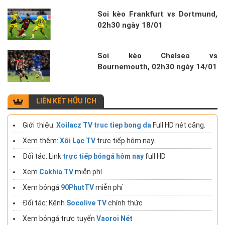
Soi kèo Frankfurt vs Dortmund,
02h30 ngày 18/01
Soi kèo Chelsea vs
Bournemouth, 02h30 ngày 14/01
LIÊN KẾT HỮU ÍCH
Giới thiệu:
Xoilacz TV truc tiep bong da
Full HD nét căng.
Xem thêm:
Xôi Lạc TV
trực tiếp hôm nay.
Đối tác: Link
trực tiếp bóngá hôm nay
full HD
Xem
Cakhia TV
miễn phí
Xem bóngá
90PhutTV
miễn phí
Đối tác: Kênh
Socolive TV
chính thức
Xem bóngá trực tuyến
Vaoroi Nét