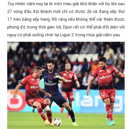
Tuy nhiên năm nay lại là một màu giải khó khăn với họ khi sau
27 vòng đấu đội khách mới chỉ có được 26 và đang xếp thứ
17 trên bảng xếp hạng. Rõ ràng nếu không thể cải thiện được
phong độ trong thời gian tới, Dijon rất có thể phải đối diện với
nguy cơ phải xuống chơi tại Ligue 2 trong mùa giải năm sau.