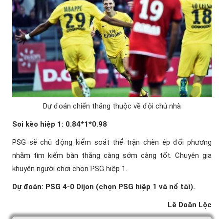
Dự đoán chiến thắng thuộc về đội chủ nhà
Soi kèo hiệp 1: 0.84*1*0.98
PSG sẽ chủ động kiểm soát thể trận chèn ép đối phương
nhằm tìm kiếm bàn thắng càng sớm càng tốt. Chuyên gia
khuyên người chơi chọn PSG hiệp 1.
Dự đoán: PSG 4-0 Dijon (chọn PSG hiệp 1 và nổ tài).
Lê Doãn Lộc