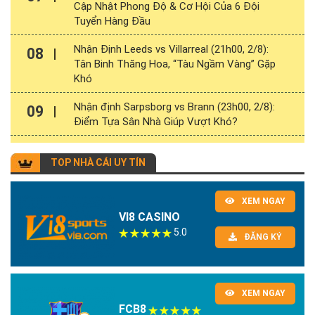
Cập Nhật Phong Độ & Cơ Hội Của 6 Đội
Tuyển Hàng Đầu
Nhận Định Leeds vs Villarreal (21h00, 2/8):
08
Tân Binh Thăng Hoa, “Tàu Ngầm Vàng” Gặp
Khó
Nhận định Sarpsborg vs Brann (23h00, 2/8):
09
Điểm Tựa Sân Nhà Giúp Vượt Khó?
TOP NHÀ CÁI UY TÍN
XEM NGAY
VI8 CASINO
5.0
ĐĂNG KÝ
XEM NGAY
FCB8