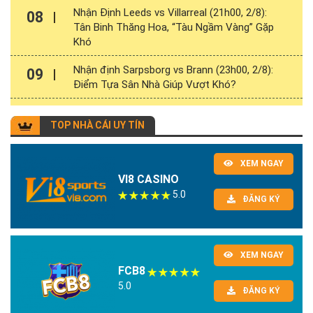
Nhận Định Leeds vs Villarreal (21h00, 2/8):
08
Tân Binh Thăng Hoa, “Tàu Ngầm Vàng” Gặp
Khó
Nhận định Sarpsborg vs Brann (23h00, 2/8):
09
Điểm Tựa Sân Nhà Giúp Vượt Khó?
TOP NHÀ CÁI UY TÍN
XEM NGAY
VI8 CASINO
5.0
ĐĂNG KÝ
XEM NGAY
FCB8
5.0
ĐĂNG KÝ