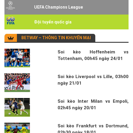
UEFA Champions League
Đội tuyển quốc gia
BETWAY – THÔNG TIN KHUYẾN MẠI
Soi kèo Hoffenheim vs
Tottenham, 00h45 ngày 24/01
Soi kèo Liverpool vs Lille, 03h00
ngày 21/01
Soi kèo Inter Milan vs Empoli,
02h45 ngày 20/01
Soi kèo Frankfurt vs Dortmund,
02h30 ngày 18/01