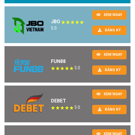
XEM NGAY
JBO
5.0
ĐĂNG KÝ
XEM NGAY
FUN88
5.0
ĐĂNG KÝ
XEM NGAY
DEBET
5.0
ĐĂNG KÝ
XEM NGAY