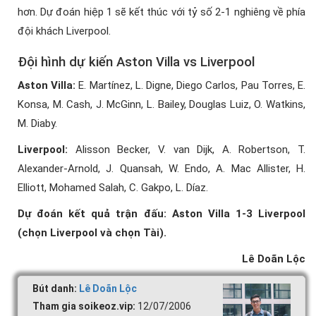
hơn. Dự đoán hiệp 1 sẽ kết thúc với tỷ số 2-1 nghiêng về phía
đội khách Liverpool.
Đội hình dự kiến Aston Villa vs Liverpool
Aston Villa:
E. Martínez, L. Digne, Diego Carlos, Pau Torres, E.
Konsa, M. Cash, J. McGinn, L. Bailey, Douglas Luiz, O. Watkins,
M. Diaby.
Liverpool:
Alisson Becker, V. van Dijk, A. Robertson, T.
Alexander-Arnold, J. Quansah, W. Endo, A. Mac Allister, H.
Elliott, Mohamed Salah, C. Gakpo, L. Díaz.
Dự đoán kết quả trận đấu: Aston Villa 1-3 Liverpool
(chọn Liverpool và chọn Tài).
Lê Doãn Lộc
Bút danh:
Lê Doãn Lộc
Tham gia soikeoz.vip:
12/07/2006