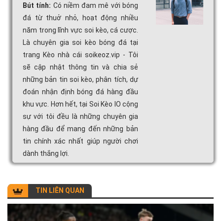
Bút tính:
Có niềm đam mê với bóng
đá từ thuở nhỏ, hoạt động nhiều
năm trong lĩnh vực soi kèo, cá cược.
Là chuyên gia soi kèo bóng đá tại
trang Kèo nhà cái soikeoz.vip - Tôi
sẽ cập nhật thông tin và chia sẻ
những bản tin soi kèo, phân tích, dự
đoán nhận định bóng đá hàng đầu
khu vực. Hơn hết, tại Soi Kèo IO cộng
sự với tôi đều là những chuyên gia
hàng đầu để mang đến những bản
tin chính xác nhất giúp người chơi
dành thắng lợi.
TIN LIÊN QUAN