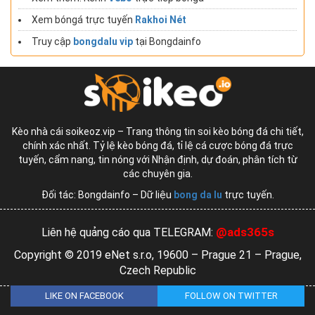
Xem bóngá trực tuyến
Rakhoi Nét
Truy cập
bongdalu vip
tại Bongdainfo
Kèo nhà cái soikeoz.vip – Trang thông tin soi kèo bóng đá chi tiết,
chính xác nhất. Tỷ lệ kèo bóng đá, tỉ lệ cá cược bóng đá trực
tuyến, cẩm nang, tin nóng với Nhận định, dự đoán, phân tích từ
các chuyên gia.
Đối tác: Bongdainfo – Dữ liệu
bong da lu
trực tuyến.
@ads365s
Liên hệ quảng cáo qua TELEGRAM:
Copyright © 2019 eNet s.r.o, 19600 – Prague 21 – Prague,
Czech Republic
LIKE ON FACEBOOK
FOLLOW ON TWITTER