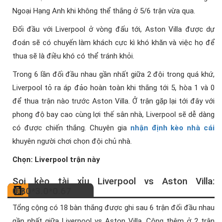
Ngoại Hạng Anh khi không thể thắng ở 5/6 trận vừa qua.
Đối đầu với Liverpool ở vòng đấu tới, Aston Villa được dự
đoán sẽ có chuyến làm khách cực kì khó khăn và việc họ để
thua sẽ là điều khó có thể tránh khỏi.
Trong 6 lần đối đầu nhau gần nhất giữa 2 đội trong quá khứ,
Liverpool tỏ ra áp đảo hoàn toàn khi thắng tới 5, hòa 1 và 0
để thua trận nào trước Aston Villa. Ở trận gặp lại tới đây với
phong độ bay cao cùng lợi thế sân nhà, Liverpool sẽ dễ dàng
có được chiến thắng. Chuyên gia
nhận định kèo nhà cái
khuyên người chơi chọn đội chủ nhà.
Chọn: Liverpool trận này
Soi kèo tài xỉu Liverpool vs Aston Villa:
0.80*3.0*0.67
Tổng cộng có 18 bàn thắng được ghi sau 6 trận đối đầu nhau
gần nhất giữa Liverpool vs Aston Villa. Cộng thêm ở 2 trận