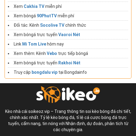
Xem
Cakhia TV
miễn phí
Xem bóngá
90PhutTV
miễn phí
Đối tác: Kênh
Socolive TV
chính thức
Xem bóngá trực tuyến
Vaoroi Nét
Link
Mi Tom Live
hôm nay
Xem thêm: Kênh
Vebo
trực tiếp bóngá
Xem bóngá trực tuyến
Rakhoi Nét
Truy cập
bongdalu vip
tại Bongdainfo
Kèo nhà cái soikeoz.vip – Trang thông tin soi kèo bóng đá chi tiết,
chính xác nhất. Tỷ lệ kèo bóng đá, tỉ lệ cá cược bóng đá trực
tuyến, cẩm nang, tin nóng với Nhận định, dự đoán, phân tích từ
các chuyên gia.