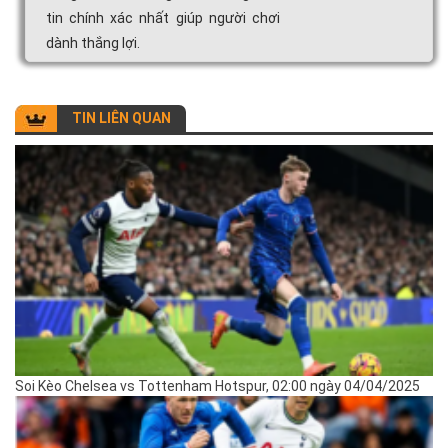
tin chính xác nhất giúp người chơi
dành thắng lợi.
TIN LIÊN QUAN
Soi Kèo Chelsea vs Tottenham Hotspur, 02:00 ngày 04/04/2025