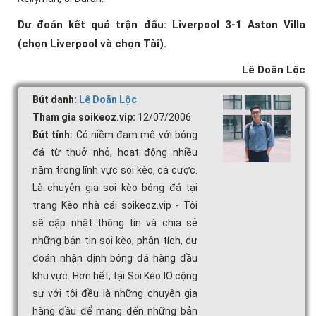
Dự đoán kết quả trận đấu: Liverpool 3-1 Aston Villa
(chọn Liverpool và chọn Tài).
Lê Doãn Lộc
Bút danh:
Lê Doãn Lộc
Tham gia soikeoz.vip:
12/07/2006
Bút tính:
Có niềm đam mê với bóng
đá từ thuở nhỏ, hoạt động nhiều
năm trong lĩnh vực soi kèo, cá cược.
Là chuyên gia soi kèo bóng đá tại
trang Kèo nhà cái soikeoz.vip - Tôi
sẽ cập nhật thông tin và chia sẻ
những bản tin soi kèo, phân tích, dự
đoán nhận định bóng đá hàng đầu
khu vực. Hơn hết, tại Soi Kèo IO cộng
sự với tôi đều là những chuyên gia
hàng đầu để mang đến những bản