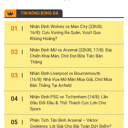
TIN NÓNG BÓNG ĐÁ
Nhận Định Wolves vs Man City (23h30,
01
16/8): Cựu Vương Ra Quân, Vượt Qua
Khủng Hoảng?
Nhận Định MU vs Arsenal (22h30, 17/8): Đại
02
Chiến Khai Màn, Chờ Đợi Bữa Tiệc Bàn
Thắng
Nhận Định Liverpool vs Bournemouth
03
(16/8): Nhà Vua Mở Màn Mùa Giải, Chờ Mưa
Bàn Thắng Tại Anfield
Nhận Định PSG vs Tottenham (14/8): Lần
04
Đầu Đối Đầu & Thử Thách Cực Lớn Cho
Spurs
Phân Tích Tân Binh Arsenal – Viktor
05
Gyökeres: Lời Giải Cho Bài Toán Dứt Điểm?