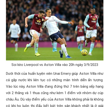
Soi kèo Liverpool vs Aston Villa vào 20h ngày 3/9/2023
Dưới thời của huấn luyện viên Unai Emery giúp Aston Villa như
cá gặp nước khi liên tục có những màn trình diễn ấn tượng.
Vào lúc này, Aston Villa đang đứng thứ 7 trên bảng xếp hạng
với 2 thắng và 1 thua cũng như kém 1 điểm với nhóm dự cúp
châu Âu. Dù vậy điểm yếu của Aston Villa không phải là không
có khi họ luôn thi đấu bết bát trên sân khách nhất là ở giải