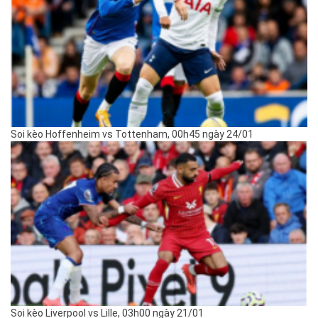
Soi kèo Hoffenheim vs Tottenham, 00h45 ngày 24/01
Soi kèo Liverpool vs Lille, 03h00 ngày 21/01