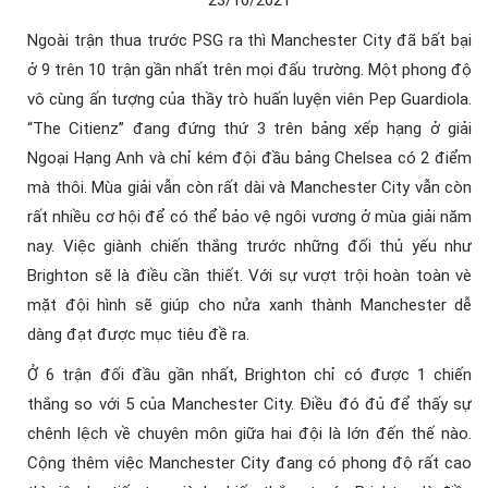
Ngoài trận thua trước PSG ra thì Manchester City đã bất bại
ở 9 trên 10 trận gần nhất trên mọi đấu trường. Một phong độ
vô cùng ấn tượng của thầy trò huấn luyện viên Pep Guardiola.
“The Citienz” đang đứng thứ 3 trên bảng xếp hạng ở giải
Ngoại Hạng Anh và chỉ kém đội đầu bảng Chelsea có 2 điểm
mà thôi. Mùa giải vẫn còn rất dài và Manchester City vẫn còn
rất nhiều cơ hội để có thể bảo vệ ngôi vương ở mùa giải năm
nay. Việc giành chiến thắng trước những đối thủ yếu như
Brighton sẽ là điều cần thiết. Với sự vượt trội hoàn toàn vè
mặt đội hình sẽ giúp cho nửa xanh thành Manchester dễ
dàng đạt được mục tiêu đề ra.
Ở 6 trận đối đầu gần nhất, Brighton chỉ có được 1 chiến
thắng so với 5 của Manchester City. Điều đó đủ để thấy sự
chênh lệch về chuyên môn giữa hai đội là lớn đến thế nào.
Cộng thêm việc Manchester City đang có phong độ rất cao