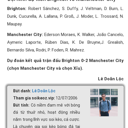
Brighton:
Robert Sánchez, S. Duffy, J. Veltman, D. Burn, L.
Dunk, Cucurella, A. Lallana, P. Groß, J. Moder, L. Trossard, N.
Maupay.
Manchester City:
Ederson Moraes, K. Walker, João Cancelo,
Aymeric Laporte, Rúben Dias, K. De Bruyne,J. Grealish,
Bernardo Silva, Rodri, P. Foden, R. Mahrez.
Dự đoán kết quả trận đấu Brighton 0-2 Manchester City
(chọn Manchester City và chọn Xỉu).
Lê Doãn Lộc
Bút danh:
Lê Doãn Lộc
Tham gia soikeoz.vip:
12/07/2006
Bút tính:
Có niềm đam mê với bóng
đá từ thuở nhỏ, hoạt động nhiều
năm trong lĩnh vực soi kèo, cá cược.
Là chuyên gia soi kèo bóng đá tại