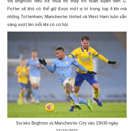
với Brighton. Nếu để thua thì thầy trò huấn luyện viên G.
Potter sẽ khó có thể giữ được một vị trí trong top 4 khi mà
những Tottenham, Manchester United và West Ham luôn sẵn
sàng vượt lên mỗi khi có cơ hội.
Soi kèo Brighton vs Manchester City vào 23h30 ngày
23/10/2021