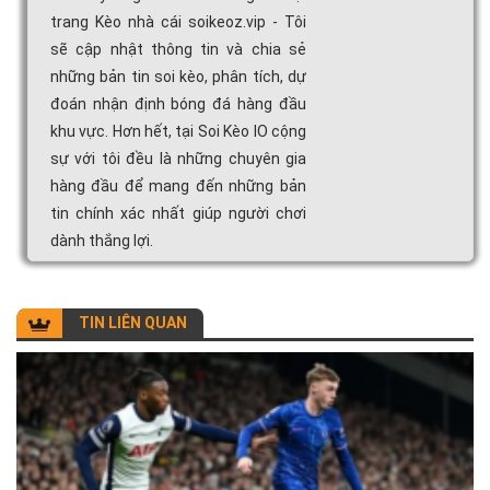
trang Kèo nhà cái soikeoz.vip - Tôi
sẽ cập nhật thông tin và chia sẻ
những bản tin soi kèo, phân tích, dự
đoán nhận định bóng đá hàng đầu
khu vực. Hơn hết, tại Soi Kèo IO cộng
sự với tôi đều là những chuyên gia
hàng đầu để mang đến những bản
tin chính xác nhất giúp người chơi
dành thắng lợi.
TIN LIÊN QUAN