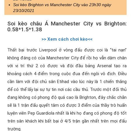
Soi kèo Brighton vs Manchester City vào 23h30 ngày
23/10/2021
Soi kèo châu Á Manchester City vs Brighton:
0.58*1.5*1.38
>> Xem cách chơi kèo<<
Thất bại trước Liverpool ở vòng đấu được coi là “tai nạn”
không đáng có của Manchester City để rồi họ vẫn dậm chân
với vị trí thứ 2 có được và đội đầu bảng Arsenal tạo ra
khoảng cách 4 điểm trong cuộc đua đến ngôi vô địch. Điều
cần làm với đội chủ sân Etihad vào lúc này là 1 chiến thắng
để có thể lấy lại sự tự tin nơi các cầu thủ. Trước một đối thủ
đang không có phong độ quá cao là Brighton, đây chắc chắn
sẽ là 1 trận đấu quyết tâm có được 3 điểm của thầy trò huấn
luyện viên Pep Guardiola nhất là khi họ đang có phong độ tốt
trên sân khách khi bất bại ở 4/5 trận gần nhất trên mọi đấu
trường.