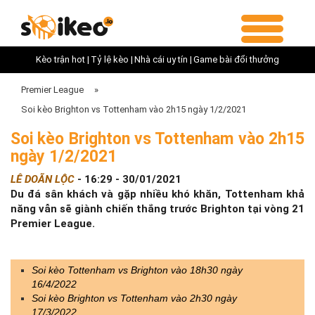
Kèo trận hot |
Tỷ lệ kèo |
Nhà cái uy tín |
Game bài đổi thưởng
Premier League
»
Soi kèo Brighton vs Tottenham vào 2h15 ngày 1/2/2021
Soi kèo Brighton vs Tottenham vào 2h15
ngày 1/2/2021
LÊ DOÃN LỘC
-
16:29 - 30/01/2021
Du đá sân khách và gặp nhiều khó khăn, Tottenham khả
năng vẫn sẽ giành chiến thắng trước Brighton tại vòng 21
Premier League.
Soi kèo Tottenham vs Brighton vào 18h30 ngày
16/4/2022
Soi kèo Brighton vs Tottenham vào 2h30 ngày
17/3/2022