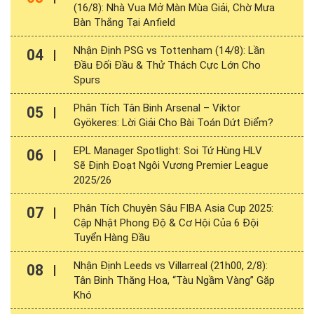
(16/8): Nhà Vua Mở Màn Mùa Giải, Chờ Mưa
Bàn Thắng Tại Anfield
Nhận Định PSG vs Tottenham (14/8): Lần
04
Đầu Đối Đầu & Thử Thách Cực Lớn Cho
Spurs
Phân Tích Tân Binh Arsenal – Viktor
05
Gyökeres: Lời Giải Cho Bài Toán Dứt Điểm?
EPL Manager Spotlight: Soi Tứ Hùng HLV
06
Sẽ Định Đoạt Ngôi Vương Premier League
2025/26
Phân Tích Chuyên Sâu FIBA Asia Cup 2025:
07
Cập Nhật Phong Độ & Cơ Hội Của 6 Đội
Tuyển Hàng Đầu
Nhận Định Leeds vs Villarreal (21h00, 2/8):
08
Tân Binh Thăng Hoa, “Tàu Ngầm Vàng” Gặp
Khó