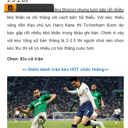
2.5*2.03
Tottenham dù thường thắng Brigton nhưng luôn gặp rất nhiều
khó khăn và chỉ thắng với cách biệt tối thiểu. Với việc thiếu
vắng tiền đạo chủ lực Harry Kane thì Tottenham được dự
báo gặp rất nhiều khó khăn trong khâu ghi bàn. Chính vì vậy
với kèo tổng số bàn thắng là 2-2.5 thì người chơi nên chọn
kèo Xỉu thì sẽ có nhiều cơ hội thắng cuộc hơn.
Chọn: Xỉu cả trận
>> Điểm danh trận kèo HOT chắc thắng<<