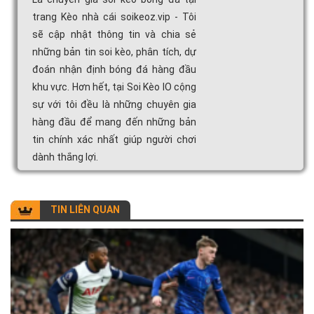
trang Kèo nhà cái soikeoz.vip - Tôi
sẽ cập nhật thông tin và chia sẻ
những bản tin soi kèo, phân tích, dự
đoán nhận định bóng đá hàng đầu
khu vực. Hơn hết, tại Soi Kèo IO cộng
sự với tôi đều là những chuyên gia
hàng đầu để mang đến những bản
tin chính xác nhất giúp người chơi
dành thắng lợi.
TIN LIÊN QUAN