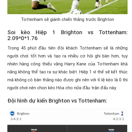
Tottenham sẽ giành chiến thắng trước Brighton
Soi kèo Hiệp 1 Brighton vs Tottenham:
2.09*0*1.76
Trong 45 phút đầu tiên đội khách Tottenham sẽ là những
người chơi tốt hơn và tạo ra nhiều cơ hội ghi bàn hơn, tuy
nhiên hàng công thiếu vắng Harry Kane của Tottenham khả
năng không thể tạo ra sự khác biệt. Hiệp 1 vì thế sẽ kết thúc
mà không có bàn thắng nào được ghi nên với tỉ lệ kèo là 0 thì
người chơi nên chọn kèo Hòa cho nửa đầu trận đấu này.
Đội hình dự kiến Brighton vs Tottenham: