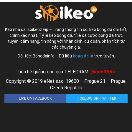
Kèo nhà cái soikeoz.vip – Trang thông tin soi kèo bóng đá chi tiết,
chính xác nhất. Tỷ lệ kèo bóng đá, tỉ lệ cá cược bóng đá trực
tuyến, cẩm nang, tin nóng với Nhận định, dự đoán, phân tích từ
các chuyên gia.
Đối tác: Bongdainfo – Dữ liệu
bong da lu
trực tuyến.
@ads365s
Liên hệ quảng cáo qua TELEGRAM:
Copyright © 2019 eNet s.r.o, 19600 – Prague 21 – Prague,
Czech Republic
LIKE ON FACEBOOK
FOLLOW ON TWITTER