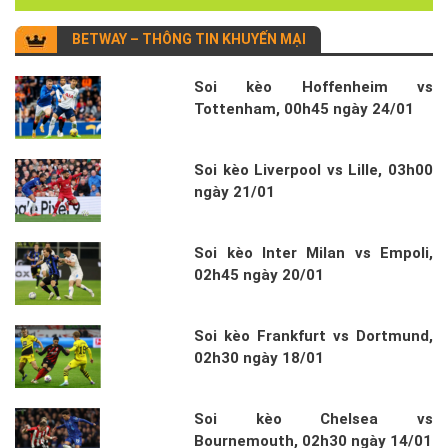
BETWAY – THÔNG TIN KHUYẾN MẠI
Soi kèo Hoffenheim vs
Tottenham, 00h45 ngày 24/01
Soi kèo Liverpool vs Lille, 03h00
ngày 21/01
Soi kèo Inter Milan vs Empoli,
02h45 ngày 20/01
Soi kèo Frankfurt vs Dortmund,
02h30 ngày 18/01
Soi kèo Chelsea vs
Bournemouth, 02h30 ngày 14/01