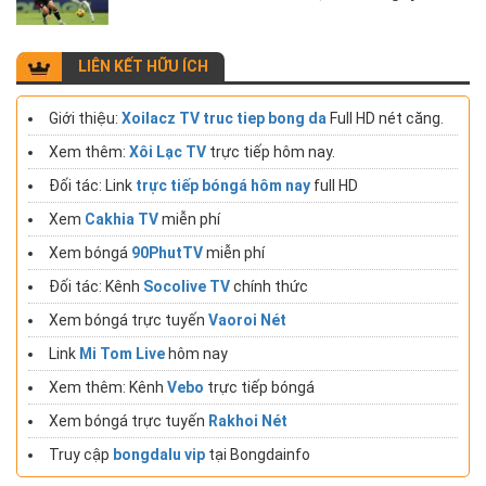
LIÊN KẾT HỮU ÍCH
Giới thiệu:
Xoilacz TV truc tiep bong da
Full HD nét căng.
Xem thêm:
Xôi Lạc TV
trực tiếp hôm nay.
Đối tác: Link
trực tiếp bóngá hôm nay
full HD
Xem
Cakhia TV
miễn phí
Xem bóngá
90PhutTV
miễn phí
Đối tác: Kênh
Socolive TV
chính thức
Xem bóngá trực tuyến
Vaoroi Nét
Link
Mi Tom Live
hôm nay
Xem thêm: Kênh
Vebo
trực tiếp bóngá
Xem bóngá trực tuyến
Rakhoi Nét
Truy cập
bongdalu vip
tại Bongdainfo