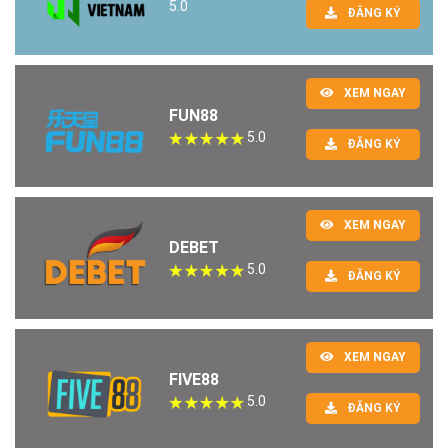
5.0
ĐĂNG KÝ
XEM NGAY
FUN88
5.0
ĐĂNG KÝ
XEM NGAY
DEBET
5.0
ĐĂNG KÝ
XEM NGAY
FIVE88
5.0
ĐĂNG KÝ