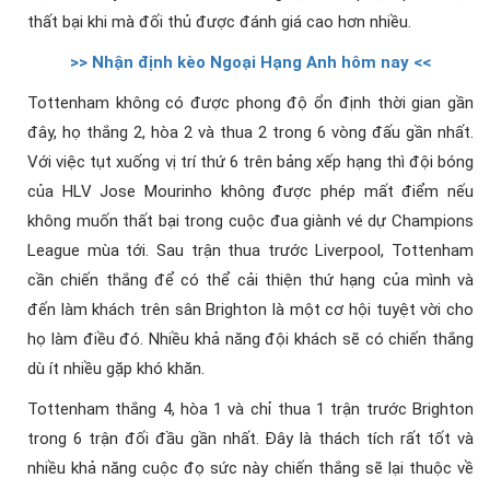
thất bại khi mà đối thủ được đánh giá cao hơn nhiều.
>> Nhận định kèo Ngoại Hạng Anh hôm nay <<
Tottenham không có được phong độ ổn định thời gian gần
đây, họ thắng 2, hòa 2 và thua 2 trong 6 vòng đấu gần nhất.
Với việc tụt xuống vị trí thứ 6 trên bảng xếp hạng thì đội bóng
của HLV Jose Mourinho không được phép mất điểm nếu
không muốn thất bại trong cuộc đua giành vé dự Champions
League mùa tới. Sau trận thua trước Liverpool, Tottenham
cần chiến thắng để có thể cải thiện thứ hạng của mình và
đến làm khách trên sân Brighton là một cơ hội tuyệt vời cho
họ làm điều đó. Nhiều khả năng đội khách sẽ có chiến thắng
dù ít nhiều gặp khó khăn.
Tottenham thắng 4, hòa 1 và chỉ thua 1 trận trước Brighton
trong 6 trận đối đầu gần nhất. Đây là thách tích rất tốt và
nhiều khả năng cuộc đọ sức này chiến thắng sẽ lại thuộc về