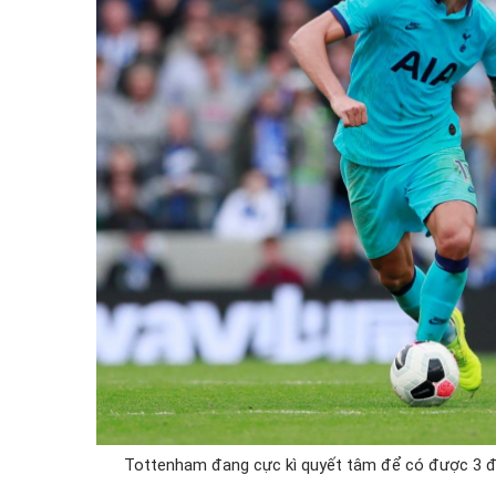
Tottenham đang cực kì quyết tâm để có được 3