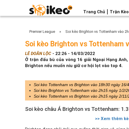
Trang Chủ
Trận Kè
Premier League
»
Soi kèo Brighton vs Tottenham vào 2
Soi kèo Brighton vs Tottenham 
LÊ DOÃN LỘC
-
22:26 - 14/03/2022
Ở trận đấu bù của vòng 16 giải Ngoại Hạng An
Brighton nếu muốn níu giữ cơ hội lọt vào top 4.
Soi kèo Tottenham vs Brighton vào 18h30 ngày 16/
Soi kèo Brighton vs Tottenham vào 2h15 ngày 1/2/
Soi kèo Tottenham vs Brighton vào 2h15 ngày 2/11
Soi kèo châu Á Brighton vs Tottenham: 1.
>> Xem thêm kè