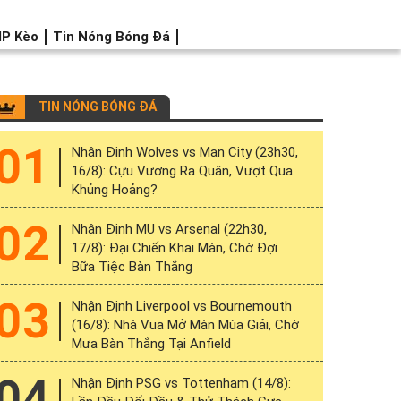
IP Kèo
Tin Nóng Bóng Đá
TIN NÓNG BÓNG ĐÁ
01
Nhận Định Wolves vs Man City (23h30,
16/8): Cựu Vương Ra Quân, Vượt Qua
Khủng Hoảng?
02
Nhận Định MU vs Arsenal (22h30,
17/8): Đại Chiến Khai Màn, Chờ Đợi
Bữa Tiệc Bàn Thắng
03
Nhận Định Liverpool vs Bournemouth
(16/8): Nhà Vua Mở Màn Mùa Giải, Chờ
Mưa Bàn Thắng Tại Anfield
04
Nhận Định PSG vs Tottenham (14/8):