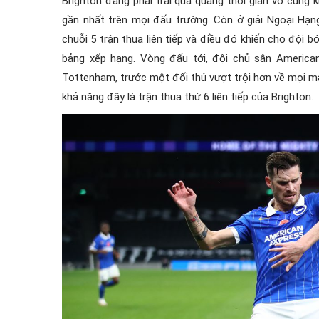
Brighton đang phải trải qua quãng thời gian vô cùng k
gần nhất trên mọi đấu trường. Còn ở giải Ngoại Hạ
chuỗi 5 trận thua liên tiếp và điều đó khiến cho đội 
bảng xếp hạng. Vòng đấu tới, đội chủ sân America
Tottenham, trước một đối thủ vượt trội hơn về mọi mặt 
khả năng đây là trận thua thứ 6 liên tiếp của Brighton.