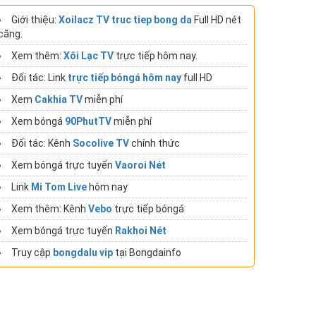
Giới thiệu:
Xoilacz TV truc tiep bong da
Full HD nét
căng.
Xem thêm:
Xôi Lạc TV
trực tiếp hôm nay.
Đối tác: Link
trực tiếp bóngá hôm nay
full HD
Xem
Cakhia TV
miễn phí
Xem bóngá
90PhutTV
miễn phí
Đối tác: Kênh
Socolive TV
chính thức
Xem bóngá trực tuyến
Vaoroi Nét
Link
Mi Tom Live
hôm nay
Xem thêm: Kênh
Vebo
trực tiếp bóngá
Xem bóngá trực tuyến
Rakhoi Nét
Truy cập
bongdalu vip
tại Bongdainfo