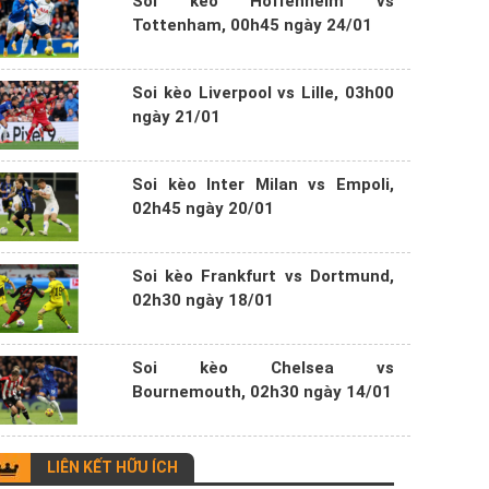
Soi kèo Hoffenheim vs
Tottenham, 00h45 ngày 24/01
Soi kèo Liverpool vs Lille, 03h00
ngày 21/01
Soi kèo Inter Milan vs Empoli,
02h45 ngày 20/01
Soi kèo Frankfurt vs Dortmund,
02h30 ngày 18/01
Soi kèo Chelsea vs
Bournemouth, 02h30 ngày 14/01
LIÊN KẾT HỮU ÍCH