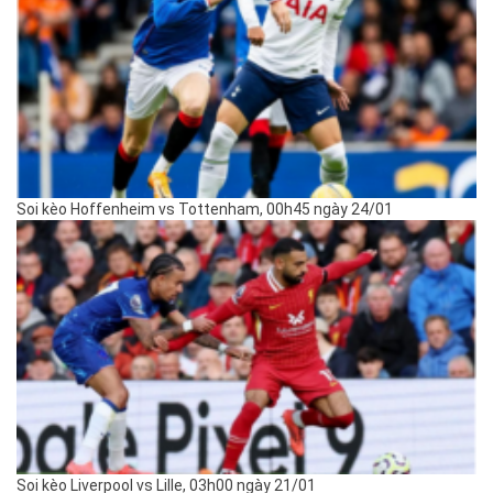
Soi kèo Hoffenheim vs Tottenham, 00h45 ngày 24/01
Soi kèo Liverpool vs Lille, 03h00 ngày 21/01