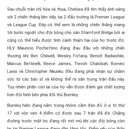
Sau chuỗi trận chỉ hòa và thua, Chelsea đã tìm thấy ánh sáng
với 2 chiến thắng liên tiếp tại 2 đấu trường là Premier League
và League Cup. Đây có thể xem là những chiến thắng mang
tới bước ngoặt cho đội bóng chủ sân Stamford Bridge bởi ai
cũng có thể hiểu được tình cảnh thảm hại của họ trước đó.
HLV Mauricio Pochettino đang đau đầu với những chấn
thương khi Ben Chilwell, Wesley Fofana, Benoît Badiashile,
Marcus Bettinelli, Reece James, Trevoh Chalobah, Roméo
Lavia và Christopher Nkunku đều đang phải nhận sự chăm
sóc từ các bác sĩ và không thể ra sân trong trận đấu này.
Tuy nhiên phần còn lại của họ vẫn được đánh giá chất lượng
hơn đội hình bên phía đối thủ Burnley.
Burnley hiện đang nằm trong nhóm cầm đèn đỏ ở vị trí thứ
17 với vỏn vẹn 4 điểm có được sau 7 trận đã đá. Chặng
đường trước mặt họ đang rất mịt mù khi các đội bóng còn
lại tại Premier League đang dần tăng tốc. Điểm yếu của thầy