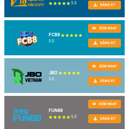
5.0
ĐĂNG KÝ
XEM NGAY
FCB8
5.0
ĐĂNG KÝ
XEM NGAY
JBO
5.0
ĐĂNG KÝ
XEM NGAY
FUN88
5.0
ĐĂNG KÝ