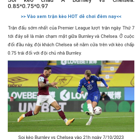
Soi kèo châu Á Burnley vs Chelsea:
0.85*0.75*0.97
>> Vào xem trận kèo HOT dễ chơi đêm nay<<
Trận đấu sớm nhất của Premier League lượt trận ngày Thứ 7
tới đây sẽ là màn chạm mặt giữa Burnley và Chelsea. Ở cuộc
đối đầu này, đội khách Chelsea sẽ nằm cửa trên với kèo chấp
0.75 trái đối với đội chủ nhà Burnley.
Soi kèo Burnley vs Chelsea vào 21h ngày 7/10/2023