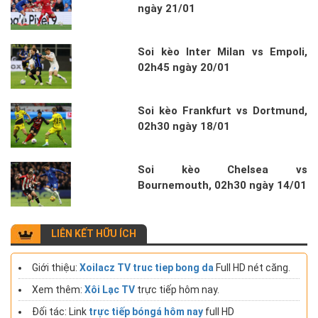
ngày 21/01
Soi kèo Inter Milan vs Empoli,
02h45 ngày 20/01
Soi kèo Frankfurt vs Dortmund,
02h30 ngày 18/01
Soi kèo Chelsea vs
Bournemouth, 02h30 ngày 14/01
LIÊN KẾT HỮU ÍCH
Giới thiệu:
Xoilacz TV truc tiep bong da
Full HD nét căng.
Xem thêm:
Xôi Lạc TV
trực tiếp hôm nay.
Đối tác: Link
trực tiếp bóngá hôm nay
full HD