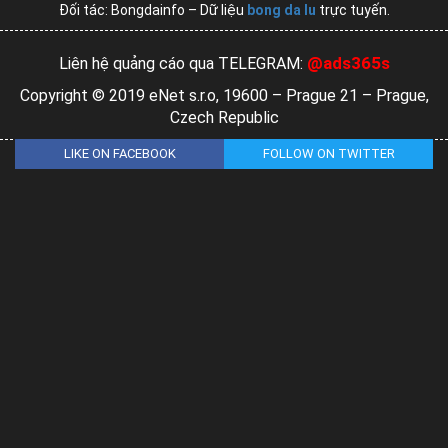
Đối tác: Bongdainfo – Dữ liệu
bong da lu
trực tuyến.
@ads365s
Liên hệ quảng cáo qua TELEGRAM:
Copyright © 2019 eNet s.r.o, 19600 – Prague 21 – Prague,
Czech Republic
LIKE ON FACEBOOK
FOLLOW ON TWITTER