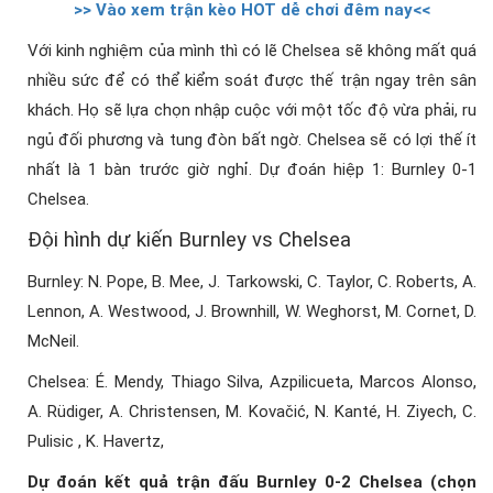
>> Vào xem trận kèo HOT dễ chơi đêm nay<<
Với kinh nghiệm của mình thì có lẽ Chelsea sẽ không mất quá
nhiều sức để có thể kiểm soát được thế trận ngay trên sân
khách. Họ sẽ lựa chọn nhập cuộc với một tốc độ vừa phải, ru
ngủ đối phương và tung đòn bất ngờ. Chelsea sẽ có lợi thế ít
nhất là 1 bàn trước giờ nghỉ. Dự đoán hiệp 1: Burnley 0-1
Chelsea.
Đội hình dự kiến Burnley vs Chelsea
Burnley: N. Pope, B. Mee, J. Tarkowski, C. Taylor, C. Roberts, A.
Lennon, A. Westwood, J. Brownhill, W. Weghorst, M. Cornet, D.
McNeil.
Chelsea: É. Mendy, Thiago Silva, Azpilicueta, Marcos Alonso,
A. Rüdiger, A. Christensen, M. Kovačić, N. Kanté, H. Ziyech, C.
Pulisic , K. Havertz,
Dự đoán kết quả trận đấu Burnley 0-2 Chelsea
(chọn