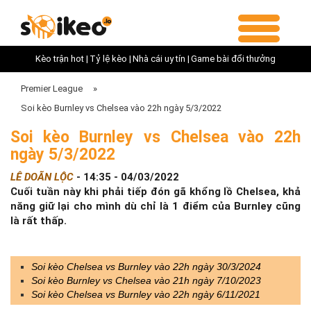
Kèo trận hot |
Tỷ lệ kèo |
Nhà cái uy tín |
Game bài đổi thưởng
Premier League
»
Soi kèo Burnley vs Chelsea vào 22h ngày 5/3/2022
Soi kèo Burnley vs Chelsea vào 22h
ngày 5/3/2022
LÊ DOÃN LỘC
-
14:35 - 04/03/2022
Cuối tuần này khi phải tiếp đón gã khổng lồ Chelsea, khả
năng giữ lại cho mình dù chỉ là 1 điểm của Burnley cũng
là rất thấp.
Soi kèo Chelsea vs Burnley vào 22h ngày 30/3/2024
Soi kèo Burnley vs Chelsea vào 21h ngày 7/10/2023
Soi kèo Chelsea vs Burnley vào 22h ngày 6/11/2021