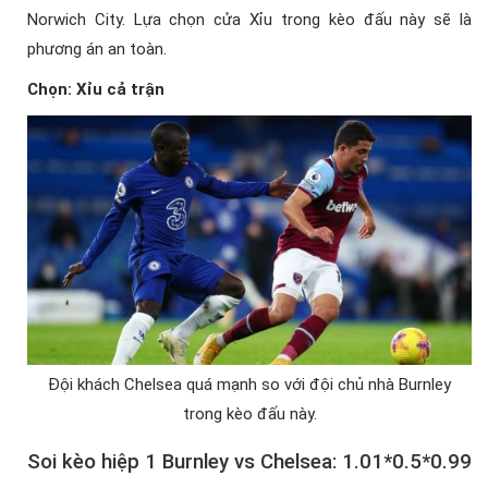
Norwich City. Lựa chọn cửa Xỉu trong kèo đấu này sẽ là
phương án an toàn.
Chọn: Xỉu cả trận
Đội khách Chelsea quá mạnh so với đội chủ nhà Burnley
trong kèo đấu này.
Soi kèo hiệp 1 Burnley vs Chelsea: 1.01*0.5*0.99