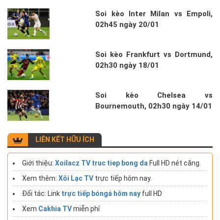
Soi kèo Inter Milan vs Empoli,
02h45 ngày 20/01
Soi kèo Frankfurt vs Dortmund,
02h30 ngày 18/01
Soi kèo Chelsea vs
Bournemouth, 02h30 ngày 14/01
LIÊN KẾT HỮU ÍCH
Giới thiệu:
Xoilacz TV truc tiep bong da
Full HD nét căng.
Xem thêm:
Xôi Lạc TV
trực tiếp hôm nay.
Đối tác: Link
trực tiếp bóngá hôm nay
full HD
Xem
Cakhia TV
miễn phí