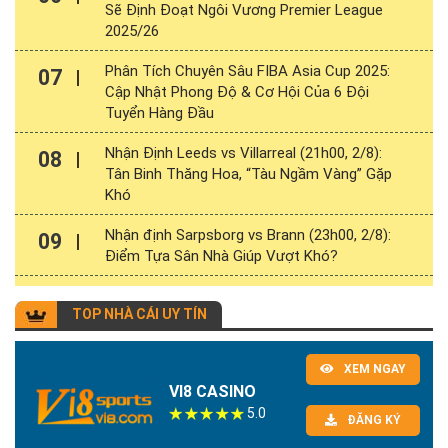
Sẽ Định Đoạt Ngôi Vương Premier League
2025/26
Phân Tích Chuyên Sâu FIBA Asia Cup 2025:
07
Cập Nhật Phong Độ & Cơ Hội Của 6 Đội
Tuyển Hàng Đầu
Nhận Định Leeds vs Villarreal (21h00, 2/8):
08
Tân Binh Thăng Hoa, “Tàu Ngầm Vàng” Gặp
Khó
Nhận định Sarpsborg vs Brann (23h00, 2/8):
09
Điểm Tựa Sân Nhà Giúp Vượt Khó?
TOP NHÀ CÁI UY TÍN
XEM NGAY
VI8 CASINO
5.0
ĐĂNG KÝ