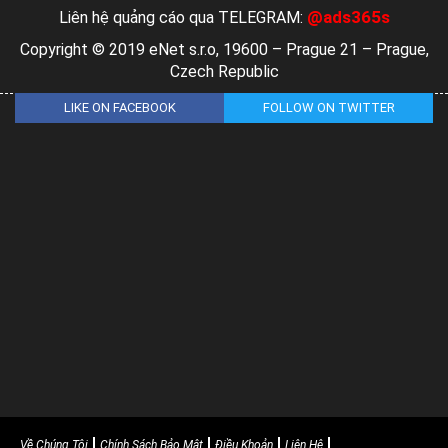
@ads365s
Liên hệ quảng cáo qua TELEGRAM:
Copyright © 2019 eNet s.r.o, 19600 – Prague 21 – Prague,
Czech Republic
LIKE ON FACEBOOK
FOLLOW ON TWITTER
Về Chúng Tôi
Chính Sách Bảo Mật
Điều Khoản
Liên Hệ