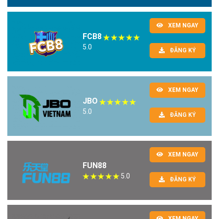
XEM NGAY
FCB8
5.0
ĐĂNG KÝ
XEM NGAY
JBO
5.0
ĐĂNG KÝ
XEM NGAY
FUN88
5.0
ĐĂNG KÝ
XEM NGAY