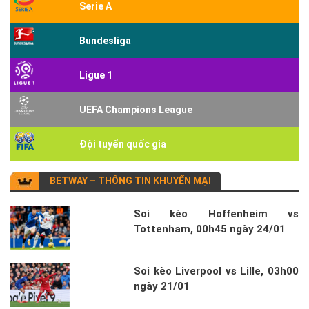
Serie A
Bundesliga
Ligue 1
UEFA Champions League
Đội tuyển quốc gia
BETWAY – THÔNG TIN KHUYẾN MẠI
Soi kèo Hoffenheim vs
Tottenham, 00h45 ngày 24/01
Soi kèo Liverpool vs Lille, 03h00
ngày 21/01