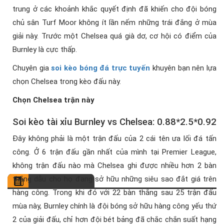
trung ở các khoảnh khắc quyết định đã khiến cho đội bóng
chủ sân Turf Moor không ít lần nếm những trái đắng ở mùa
giải này. Trước một Chelsea quá già dơ, cơ hội có điểm của
Burnley là cực thấp.
Chuyên gia
soi kèo bóng đá trực tuyến
khuyên bạn nên lựa
chọn Chelsea trong kèo đấu này.
Chọn Chelsea trận này
Soi kèo tài xỉu Burnley vs Chelsea: 0.88*2.5*0.92
Đây không phải là một trận đấu của 2 cái tên ưa lối đá tấn
công. Ở 6 trận đấu gần nhất của mình tại Premier League,
không trận đấu nào mà Chelsea ghi được nhiều hơn 2 bàn
thắng dẫu cho họ đang sở hữu những siêu sao đắt giá trên
hàng công. Trong khi đó với 22 bàn thắng sau 25 trận đấu
mùa này, Burnley chính là đội bóng sở hữu hàng công yếu thứ
2 của giải đấu, chỉ hơn đội bét bảng đã chắc chắn suất hạng