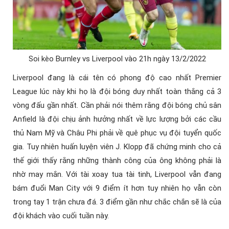
Soi kèo Burnley vs Liverpool vào 21h ngày 13/2/2022
Liverpool đang là cái tên có phong độ cao nhất Premier
League lúc này khi họ là đội bóng duy nhất toàn thắng cả 3
vòng đấu gần nhất. Cần phải nói thêm rằng đội bóng chủ sân
Anfield là đội chịu ảnh hưởng nhất về lực lượng bởi các cầu
thủ Nam Mỹ và Châu Phi phải về quê phục vụ đội tuyển quốc
gia. Tuy nhiên huấn luyện viên J. Klopp đã chứng minh cho cả
thế giới thấy rằng những thành công của ông không phải là
nhờ may mắn. Với tài xoay tua tài tinh, Liverpool vẫn đang
bám đuổi Man City với 9 điểm ít hơn tuy nhiên họ vẫn còn
trong tay 1 trận chưa đá. 3 điểm gần như chắc chắn sẽ là của
đội khách vào cuối tuần này.