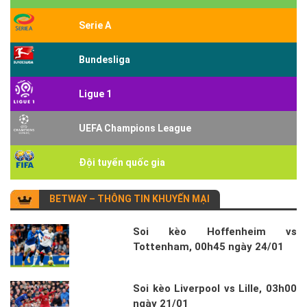
Serie A
Bundesliga
Ligue 1
UEFA Champions League
Đội tuyển quốc gia
BETWAY – THÔNG TIN KHUYẾN MẠI
Soi kèo Hoffenheim vs
Tottenham, 00h45 ngày 24/01
Soi kèo Liverpool vs Lille, 03h00
ngày 21/01