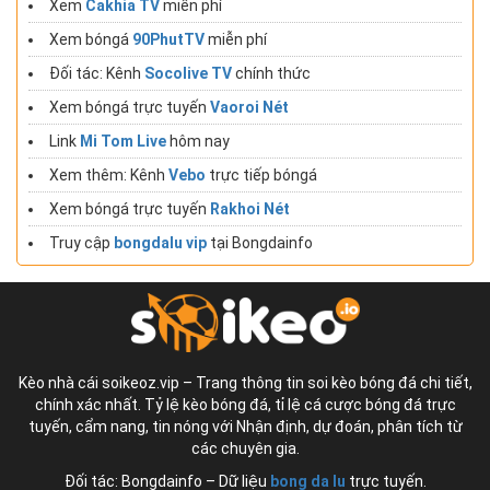
Xem
Cakhia TV
miễn phí
Xem bóngá
90PhutTV
miễn phí
Đối tác: Kênh
Socolive TV
chính thức
Xem bóngá trực tuyến
Vaoroi Nét
Link
Mi Tom Live
hôm nay
Xem thêm: Kênh
Vebo
trực tiếp bóngá
Xem bóngá trực tuyến
Rakhoi Nét
Truy cập
bongdalu vip
tại Bongdainfo
Kèo nhà cái soikeoz.vip – Trang thông tin soi kèo bóng đá chi tiết,
chính xác nhất. Tỷ lệ kèo bóng đá, tỉ lệ cá cược bóng đá trực
tuyến, cẩm nang, tin nóng với Nhận định, dự đoán, phân tích từ
các chuyên gia.
Đối tác: Bongdainfo – Dữ liệu
bong da lu
trực tuyến.