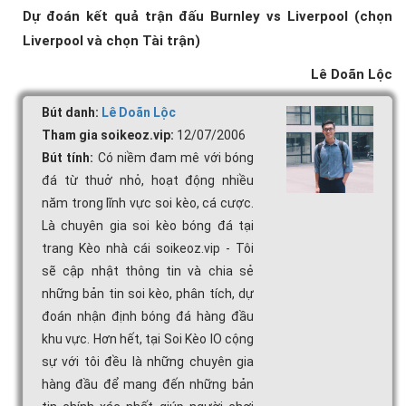
Dự đoán kết quả trận đấu Burnley vs Liverpool
(chọn
Liverpool và chọn Tài trận)
Lê Doãn Lộc
Bút danh:
Lê Doãn Lộc
Tham gia soikeoz.vip:
12/07/2006
Bút tính:
Có niềm đam mê với bóng
đá từ thuở nhỏ, hoạt động nhiều
năm trong lĩnh vực soi kèo, cá cược.
Là chuyên gia soi kèo bóng đá tại
trang Kèo nhà cái soikeoz.vip - Tôi
sẽ cập nhật thông tin và chia sẻ
những bản tin soi kèo, phân tích, dự
đoán nhận định bóng đá hàng đầu
khu vực. Hơn hết, tại Soi Kèo IO cộng
sự với tôi đều là những chuyên gia
hàng đầu để mang đến những bản