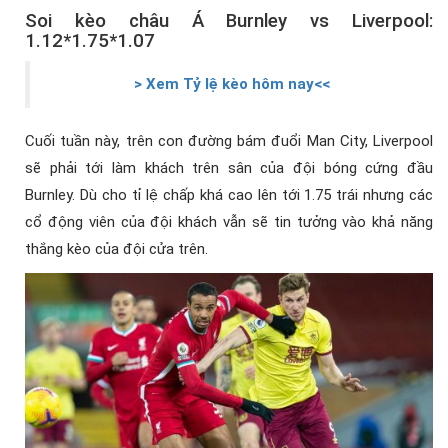
Soi kèo châu Á Burnley vs Liverpool:
1.12*1.75*1.07
> Xem Tỷ lệ kèo hôm nay<<
Cuối tuần này, trên con đường bám đuổi Man City, Liverpool
sẽ phải tới làm khách trên sân của đội bóng cứng đầu
Burnley. Dù cho tỉ lệ chấp khá cao lên tới 1.75 trái nhưng các
cổ động viên của đội khách vẫn sẽ tin tưởng vào khả năng
thắng kèo của đội cửa trên.