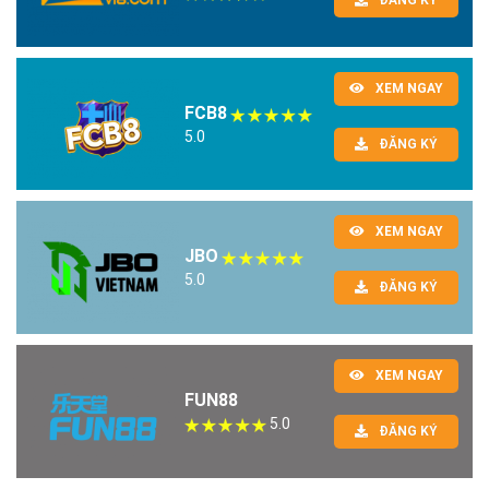
ĐĂNG KÝ
XEM NGAY
FCB8
5.0
ĐĂNG KÝ
XEM NGAY
JBO
5.0
ĐĂNG KÝ
XEM NGAY
FUN88
5.0
ĐĂNG KÝ