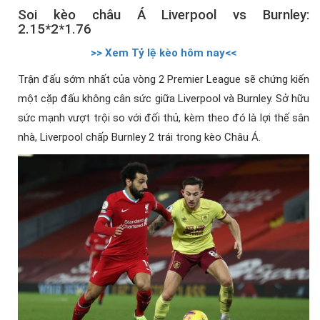
Soi kèo châu Á Liverpool vs Burnley:
2.15*2*1.76
>> Xem Tỷ lệ kèo hôm nay<<
Trận đấu sớm nhất của vòng 2 Premier League sẽ chứng kiến
một cặp đấu không cân sức giữa Liverpool và Burnley. Sở hữu
sức mạnh vượt trội so với đối thủ, kèm theo đó là lợi thế sân
nhà, Liverpool chấp Burnley 2 trái trong kèo Châu Á.