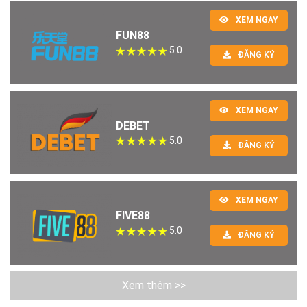
XEM NGAY
FUN88
5.0
ĐĂNG KÝ
XEM NGAY
DEBET
5.0
ĐĂNG KÝ
XEM NGAY
FIVE88
5.0
ĐĂNG KÝ
Xem thêm >>