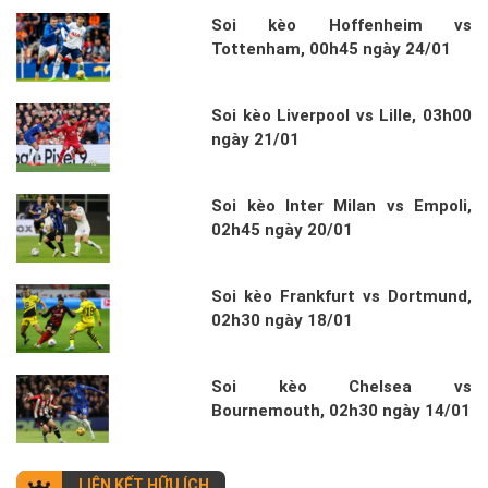
Soi kèo Hoffenheim vs
Tottenham, 00h45 ngày 24/01
Soi kèo Liverpool vs Lille, 03h00
ngày 21/01
Soi kèo Inter Milan vs Empoli,
02h45 ngày 20/01
Soi kèo Frankfurt vs Dortmund,
02h30 ngày 18/01
Soi kèo Chelsea vs
Bournemouth, 02h30 ngày 14/01
LIÊN KẾT HỮU ÍCH