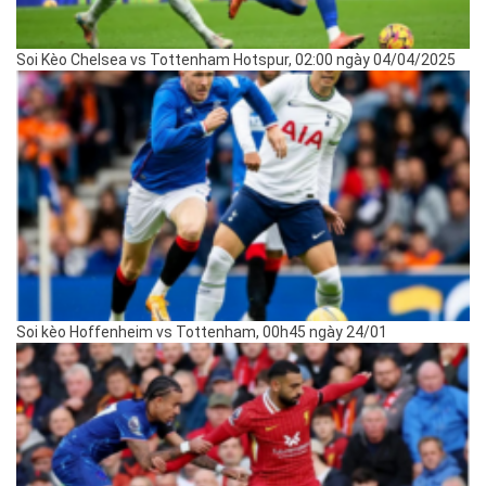
Soi Kèo Chelsea vs Tottenham Hotspur, 02:00 ngày 04/04/2025
Soi kèo Hoffenheim vs Tottenham, 00h45 ngày 24/01