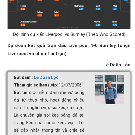
Đội hình dự kiến Liverpool vs Burnley (Theo Who Scored)
Dự đoán kết quả trận đấu Liverpool 4-0 Burnley
(chọn
Liverpool và chọn Tài trận).
Lê Doãn Lộc
Bút danh:
Lê Doãn Lộc
Tham gia soikeoz.vip:
12/07/2006
Bút tính:
Có niềm đam mê với bóng
đá từ thuở nhỏ, hoạt động nhiều
năm trong lĩnh vực soi kèo, cá cược.
Là chuyên gia soi kèo bóng đá tại
trang Kèo nhà cái soikeoz.vip - Tôi
sẽ cập nhật thông tin và chia sẻ