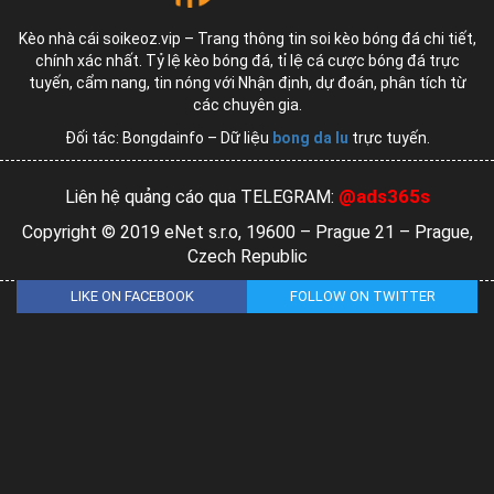
Kèo nhà cái soikeoz.vip – Trang thông tin soi kèo bóng đá chi tiết,
chính xác nhất. Tỷ lệ kèo bóng đá, tỉ lệ cá cược bóng đá trực
tuyến, cẩm nang, tin nóng với Nhận định, dự đoán, phân tích từ
các chuyên gia.
Đối tác: Bongdainfo – Dữ liệu
bong da lu
trực tuyến.
@ads365s
Liên hệ quảng cáo qua TELEGRAM:
Copyright © 2019 eNet s.r.o, 19600 – Prague 21 – Prague,
Czech Republic
LIKE ON FACEBOOK
FOLLOW ON TWITTER