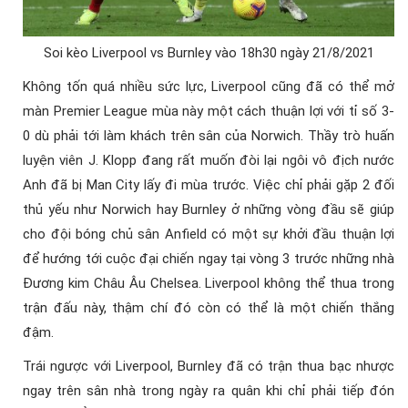
Soi kèo Liverpool vs Burnley vào 18h30 ngày 21/8/2021
Không tốn quá nhiều sức lực, Liverpool cũng đã có thể mở
màn Premier League mùa này một cách thuận lợi với tỉ số 3-
0 dù phải tới làm khách trên sân của Norwich. Thầy trò huấn
luyện viên J. Klopp đang rất muốn đòi lại ngôi vô địch nước
Anh đã bị Man City lấy đi mùa trước. Việc chỉ phải gặp 2 đối
thủ yếu như Norwich hay Burnley ở những vòng đầu sẽ giúp
cho đội bóng chủ sân Anfield có một sự khởi đầu thuận lợi
để hướng tới cuộc đại chiến ngay tại vòng 3 trước những nhà
Đương kim Châu Âu Chelsea. Liverpool không thể thua trong
trận đấu này, thậm chí đó còn có thể là một chiến thắng
đậm.
Trái ngược với Liverpool, Burnley đã có trận thua bạc nhược
ngay trên sân nhà trong ngày ra quân khi chỉ phải tiếp đón