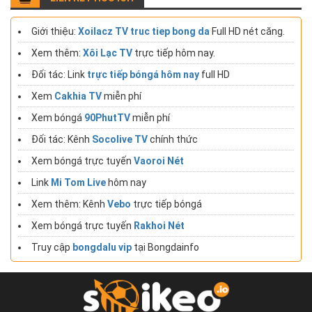
Giới thiệu:
Xoilacz TV truc tiep bong da
Full HD nét căng.
Xem thêm:
Xôi Lạc TV
trực tiếp hôm nay.
Đối tác: Link
trực tiếp bóngá hôm nay
full HD
Xem
Cakhia TV
miễn phí
Xem bóngá
90PhutTV
miễn phí
Đối tác: Kênh
Socolive TV
chính thức
Xem bóngá trực tuyến
Vaoroi Nét
Link
Mi Tom Live
hôm nay
Xem thêm: Kênh
Vebo
trực tiếp bóngá
Xem bóngá trực tuyến
Rakhoi Nét
Truy cập
bongdalu vip
tại Bongdainfo