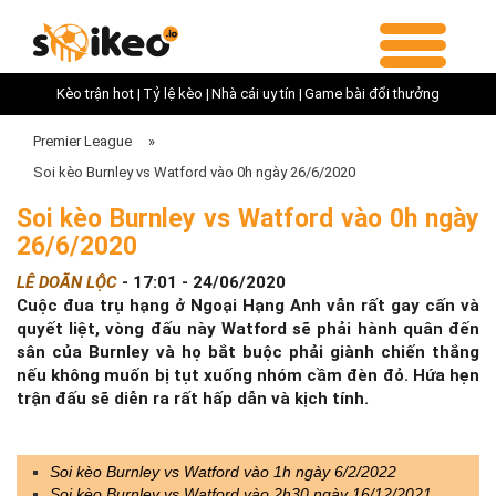
Kèo trận hot |
Tỷ lệ kèo |
Nhà cái uy tín |
Game bài đổi thưởng
Premier League
»
Soi kèo Burnley vs Watford vào 0h ngày 26/6/2020
Soi kèo Burnley vs Watford vào 0h ngày
26/6/2020
LÊ DOÃN LỘC
-
17:01 - 24/06/2020
Cuộc đua trụ hạng ở Ngoại Hạng Anh vẫn rất gay cấn và
quyết liệt, vòng đấu này Watford sẽ phải hành quân đến
sân của Burnley và họ bắt buộc phải giành chiến thắng
nếu không muốn bị tụt xuống nhóm cầm đèn đỏ. Hứa hẹn
trận đấu sẽ diễn ra rất hấp dẫn và kịch tính.
Soi kèo Burnley vs Watford vào 1h ngày 6/2/2022
Soi kèo Burnley vs Watford vào 2h30 ngày 16/12/2021