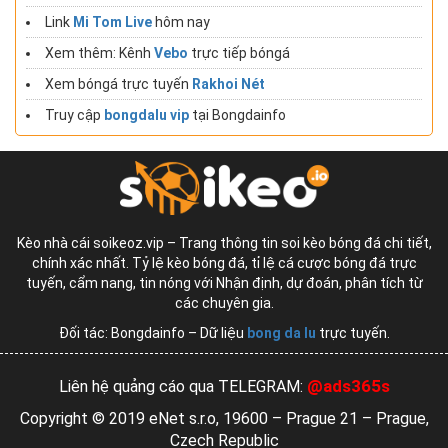
Link
Mi Tom Live
hôm nay
Xem thêm: Kênh
Vebo
trực tiếp bóngá
Xem bóngá trực tuyến
Rakhoi Nét
Truy cập
bongdalu vip
tại Bongdainfo
Kèo nhà cái soikeoz.vip – Trang thông tin soi kèo bóng đá chi tiết,
chính xác nhất. Tỷ lệ kèo bóng đá, tỉ lệ cá cược bóng đá trực
tuyến, cẩm nang, tin nóng với Nhận định, dự đoán, phân tích từ
các chuyên gia.
Đối tác: Bongdainfo – Dữ liệu
bong da lu
trực tuyến.
@ads365s
Liên hệ quảng cáo qua TELEGRAM:
Copyright © 2019 eNet s.r.o, 19600 – Prague 21 – Prague,
Czech Republic