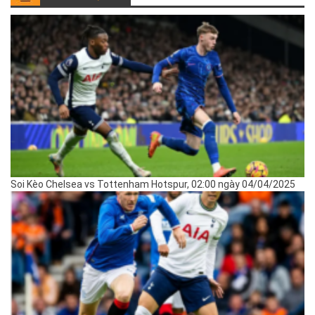
Soi Kèo Chelsea vs Tottenham Hotspur, 02:00 ngày 04/04/2025