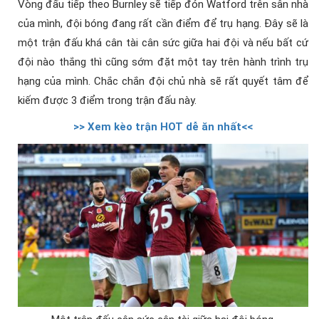
Vòng đấu tiếp theo Burnley sẽ tiếp đón Watford trên sân nhà
của mình, đội bóng đang rất cần điểm để trụ hạng. Đây sẽ là
một trận đấu khá cân tài cân sức giữa hai đội và nếu bất cứ
đội nào thắng thì cũng sớm đặt một tay trên hành trình trụ
hạng của mình. Chắc chắn đội chủ nhà sẽ rất quyết tâm để
kiếm được 3 điểm trong trận đấu này.
>> Xem kèo trận HOT dễ ăn nhất<<