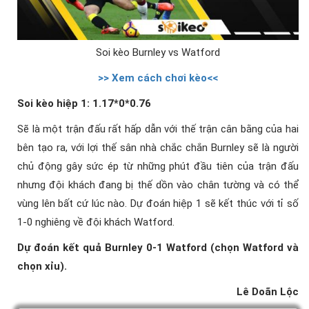
Soi kèo Burnley vs Watford
>> Xem cách chơi kèo<<
Soi kèo hiệp 1: 1.17*0*0.76
Sẽ là một trận đấu rất hấp dẫn với thế trận cân bằng của hai
bên tạo ra, với lợi thế sân nhà chắc chắn Burnley sẽ là người
chủ động gây sức ép từ những phút đầu tiên của trận đấu
nhưng đội khách đang bị thế dồn vào chân tường và có thể
vùng lên bất cứ lúc nào. Dự đoán hiệp 1 sẽ kết thúc với tỉ số
1-0 nghiêng về đội khách Watford.
Dự đoán kết quả Burnley 0-1 Watford (chọn Watford và
chọn xỉu).
Lê Doãn Lộc