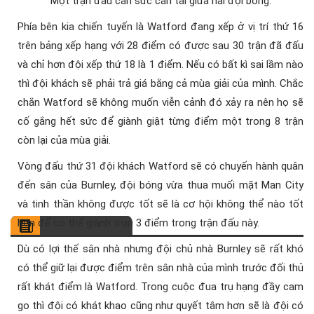
Một trận đấu cân sức cân tài giữa hai đội bóng.
Phía bên kia chiến tuyến là Watford đang xếp ở vị trí thứ 16
trên bảng xếp hạng với 28 điểm có được sau 30 trận đã đấu
và chỉ hơn đội xếp thứ 18 là 1 điểm. Nếu có bất kì sai lầm nào
thì đội khách sẽ phải trả giá bằng cả mùa giải của mình. Chắc
chắn Watford sẽ không muốn viễn cảnh đó xảy ra nên họ sẽ
cố gắng hết sức để giành giật từng điểm một trong 8 trận
còn lại của mùa giải.
Vòng đấu thứ 31 đội khách Watford sẽ có chuyến hành quân
đến sân của Burnley, đội bóng vừa thua muối mặt Man City
và tinh thần không được tốt sẽ là cơ hội không thể nào tốt
hơn để có thể giành trọn 3 điểm trong trận đấu này.
Dù có lợi thế sân nhà nhưng đội chủ nhà Burnley sẽ rất khó
có thể giữ lại được điểm trên sân nhà của mình trước đối thủ
rất khát điểm là Watford. Trong cuộc đua trụ hạng đầy cam
go thì đội có khát khao cũng như quyết tâm hơn sẽ là đội có