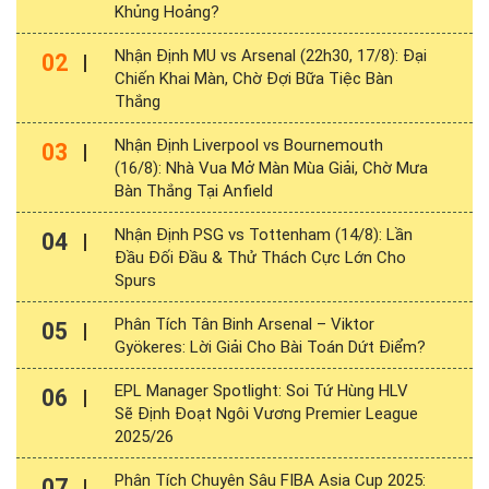
Khủng Hoảng?
Nhận Định MU vs Arsenal (22h30, 17/8): Đại
02
Chiến Khai Màn, Chờ Đợi Bữa Tiệc Bàn
Thắng
Nhận Định Liverpool vs Bournemouth
03
(16/8): Nhà Vua Mở Màn Mùa Giải, Chờ Mưa
Bàn Thắng Tại Anfield
Nhận Định PSG vs Tottenham (14/8): Lần
04
Đầu Đối Đầu & Thử Thách Cực Lớn Cho
Spurs
Phân Tích Tân Binh Arsenal – Viktor
05
Gyökeres: Lời Giải Cho Bài Toán Dứt Điểm?
EPL Manager Spotlight: Soi Tứ Hùng HLV
06
Sẽ Định Đoạt Ngôi Vương Premier League
2025/26
Phân Tích Chuyên Sâu FIBA Asia Cup 2025:
07