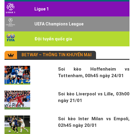
Ligue 1
UEFA Champions League
Đội tuyển quốc gia
BETWAY – THÔNG TIN KHUYẾN MẠI
Soi kèo Hoffenheim vs
Tottenham, 00h45 ngày 24/01
Soi kèo Liverpool vs Lille, 03h00
ngày 21/01
Soi kèo Inter Milan vs Empoli,
02h45 ngày 20/01