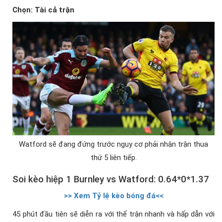
Chọn: Tài cả trận
Watford sẽ đang đứng trước nguy cơ phải nhận trận thua
thứ 5 liên tiếp.
Soi kèo hiệp 1 Burnley vs Watford: 0.64*0*1.37
>> Xem Tỷ lệ kèo bóng đá<<
45 phút đầu tiên sẽ diễn ra với thế trận nhanh và hấp dẫn với