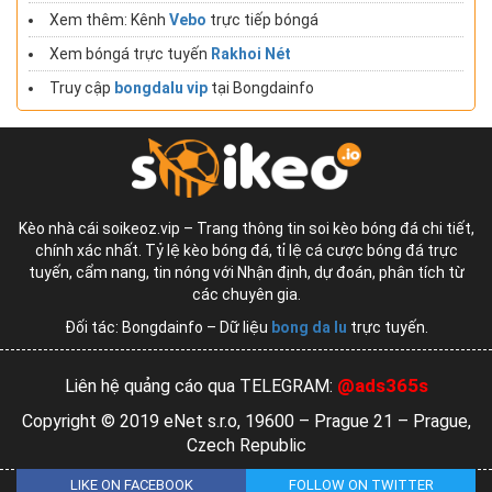
Xem thêm: Kênh
Vebo
trực tiếp bóngá
Xem bóngá trực tuyến
Rakhoi Nét
Truy cập
bongdalu vip
tại Bongdainfo
Kèo nhà cái soikeoz.vip – Trang thông tin soi kèo bóng đá chi tiết,
chính xác nhất. Tỷ lệ kèo bóng đá, tỉ lệ cá cược bóng đá trực
tuyến, cẩm nang, tin nóng với Nhận định, dự đoán, phân tích từ
các chuyên gia.
Đối tác: Bongdainfo – Dữ liệu
bong da lu
trực tuyến.
@ads365s
Liên hệ quảng cáo qua TELEGRAM:
Copyright © 2019 eNet s.r.o, 19600 – Prague 21 – Prague,
Czech Republic
LIKE ON FACEBOOK
FOLLOW ON TWITTER