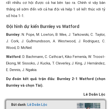
rất nhiều cơ hội được cả hai bên tạo ra. Chính vì vậy bàn
thắng sẽ sớm đến với cả hai đội và hiệp 1 sẽ kết thúc với tỷ
số hòa 1-1.
Đội hình dự kiến Burnley vs Watford
Burnley:
N. Pope, M. Lowton, B. Mee, J. Tarkowski, C. Taylor,
J. Cork, J. Guðmunds­son, A. Westwood, J. Rodriguez, C.
Wood, D. McNeil.
Watford:
D. Bachmann, C. Cathcart, Kiko Femenía, W. Troost-
Ekong, M. Sissoko, J. Kucka, T. Cleverley, J. King, J. Hernández,
E. Dennis, J. Ngakia.
Dự đoán kết quả trận đấu: Burnley 2-1 Watford (chọn
Burnley và chọn Tài).
Lê Doãn Lộc
Bút danh:
Lê Doãn Lộc