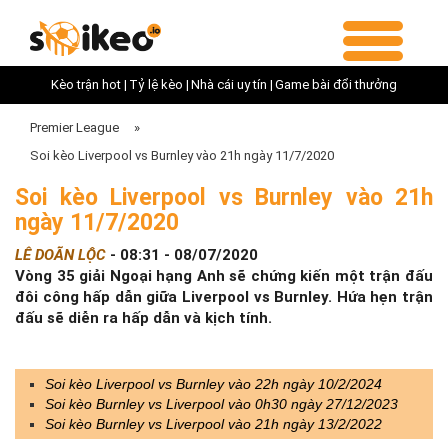
Kèo trận hot |
Tỷ lệ kèo |
Nhà cái uy tín |
Game bài đổi thưởng
Premier League
»
Soi kèo Liverpool vs Burnley vào 21h ngày 11/7/2020
Soi kèo Liverpool vs Burnley vào 21h
ngày 11/7/2020
LÊ DOÃN LỘC
-
08:31 - 08/07/2020
Vòng 35 giải Ngoại hạng Anh sẽ chứng kiến một trận đấu
đôi công hấp dẫn giữa Liverpool vs Burnley. Hứa hẹn trận
đấu sẽ diễn ra hấp dẫn và kịch tính.
Soi kèo Liverpool vs Burnley vào 22h ngày 10/2/2024
Soi kèo Burnley vs Liverpool vào 0h30 ngày 27/12/2023
Soi kèo Burnley vs Liverpool vào 21h ngày 13/2/2022