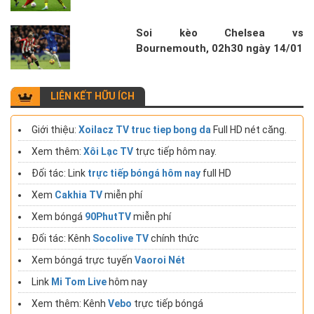
Soi kèo Chelsea vs
Bournemouth, 02h30 ngày 14/01
LIÊN KẾT HỮU ÍCH
Giới thiệu:
Xoilacz TV truc tiep bong da
Full HD nét căng.
Xem thêm:
Xôi Lạc TV
trực tiếp hôm nay.
Đối tác: Link
trực tiếp bóngá hôm nay
full HD
Xem
Cakhia TV
miễn phí
Xem bóngá
90PhutTV
miễn phí
Đối tác: Kênh
Socolive TV
chính thức
Xem bóngá trực tuyến
Vaoroi Nét
Link
Mi Tom Live
hôm nay
Xem thêm: Kênh
Vebo
trực tiếp bóngá