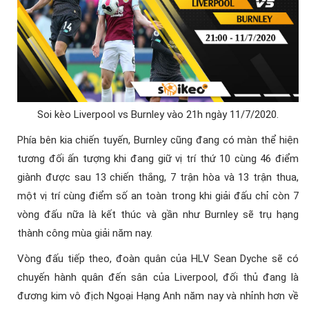
Soi kèo Liverpool vs Burnley vào 21h ngày 11/7/2020.
Phía bên kia chiến tuyến, Burnley cũng đang có màn thể hiện
tương đối ấn tượng khi đang giữ vị trí thứ 10 cùng 46 điểm
giành được sau 13 chiến thắng, 7 trận hòa và 13 trận thua,
một vị trí cùng điểm số an toàn trong khi giải đấu chỉ còn 7
vòng đấu nữa là kết thúc và gần như Burnley sẽ trụ hạng
thành công mùa giải năm nay.
Vòng đấu tiếp theo, đoàn quân của HLV Sean Dyche sẽ có
chuyến hành quân đến sân của Liverpool, đối thủ đang là
đương kim vô địch Ngoại Hạng Anh năm nay và nhỉnh hơn về