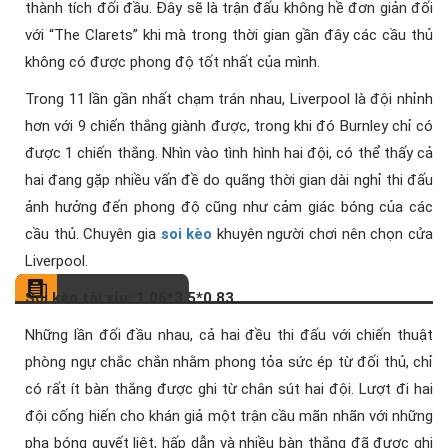
thành tích đối đầu. Đây sẽ là trận đấu không hề đơn giản đối
với “The Clarets” khi mà trong thời gian gần đây các cầu thủ
không có được phong độ tốt nhất của mình.
Trong 11 lần gần nhất chạm trán nhau, Liverpool là đội nhỉnh
hơn với 9 chiến thắng giành được, trong khi đó Burnley chỉ có
được 1 chiến thắng. Nhìn vào tình hình hai đội, có thể thấy cả
hai đang gặp nhiều vấn đề do quãng thời gian dài nghỉ thi đấu
ảnh hưởng đến phong độ cũng như cảm giác bóng của các
cầu thủ. Chuyên gia
soi kèo
khuyên người chơi nên chọn cửa
Liverpool.
Soi kèo tài xỉu: 1.06*3.5*0.83
Những lần đối đầu nhau, cả hai đều thi đấu với chiến thuật
phòng ngự chắc chắn nhằm phong tỏa sức ép từ đối thủ, chỉ
có rất ít bàn thắng được ghi từ chân sút hai đội. Lượt đi hai
đội cống hiến cho khán giả một trận cầu mãn nhãn với những
pha bóng quyết liệt, hấp dẫn và nhiều bàn thắng đã được ghi