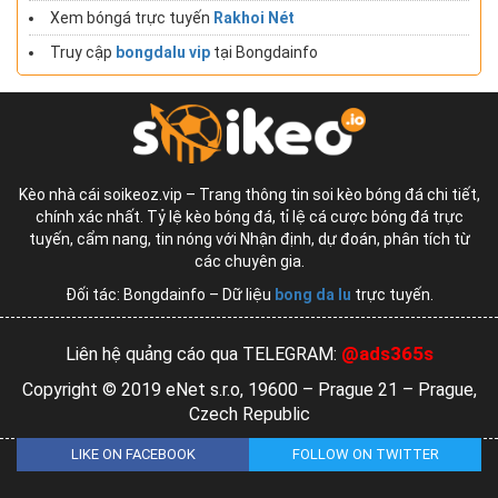
Xem bóngá trực tuyến
Rakhoi Nét
Truy cập
bongdalu vip
tại Bongdainfo
Kèo nhà cái soikeoz.vip – Trang thông tin soi kèo bóng đá chi tiết,
chính xác nhất. Tỷ lệ kèo bóng đá, tỉ lệ cá cược bóng đá trực
tuyến, cẩm nang, tin nóng với Nhận định, dự đoán, phân tích từ
các chuyên gia.
Đối tác: Bongdainfo – Dữ liệu
bong da lu
trực tuyến.
@ads365s
Liên hệ quảng cáo qua TELEGRAM:
Copyright © 2019 eNet s.r.o, 19600 – Prague 21 – Prague,
Czech Republic
LIKE ON FACEBOOK
FOLLOW ON TWITTER