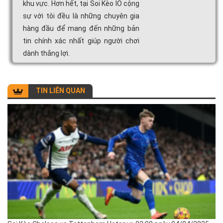
khu vực. Hơn hết, tại Soi Kèo IO cộng
sự với tôi đều là những chuyên gia
hàng đầu để mang đến những bản
tin chính xác nhất giúp người chơi
dành thắng lợi.
TIN LIÊN QUAN