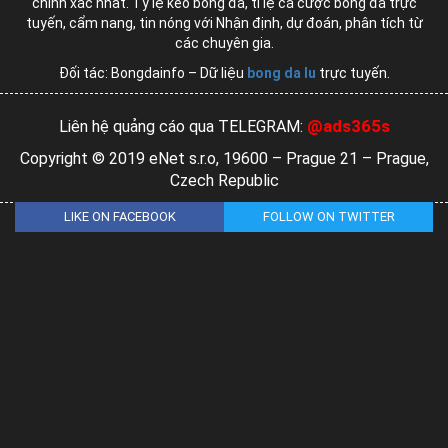
chính xác nhất. Tỷ lệ kèo bóng đá, tỉ lệ cá cược bóng đá trực
tuyến, cẩm nang, tin nóng với Nhận định, dự đoán, phân tích từ
các chuyên gia.
Đối tác: Bongdainfo – Dữ liệu
bong da lu
trực tuyến.
@ads365s
Liên hệ quảng cáo qua TELEGRAM:
Copyright © 2019 eNet s.r.o, 19600 – Prague 21 – Prague,
Czech Republic
LIKE ON FACEBOOK
FOLLOW ON TWITTER