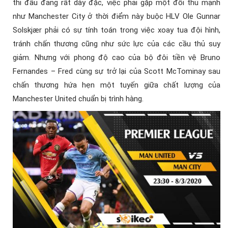
thi đấu đang rất dày đặc, việc phải gặp một đối thủ mạnh
như Manchester City ở thời điểm này buộc HLV Ole Gunnar
Solskjær phải có sự tính toán trong việc xoay tua đội hình,
tránh chấn thương cũng như sức lực của các cầu thủ suy
giảm. Nhưng với phong độ cao của bộ đôi tiền vệ Bruno
Fernandes – Fred cùng sự trở lại của Scott McTominay sau
chấn thương hứa hẹn một tuyến giữa chất lượng của
Manchester United chuẩn bị trình hàng.