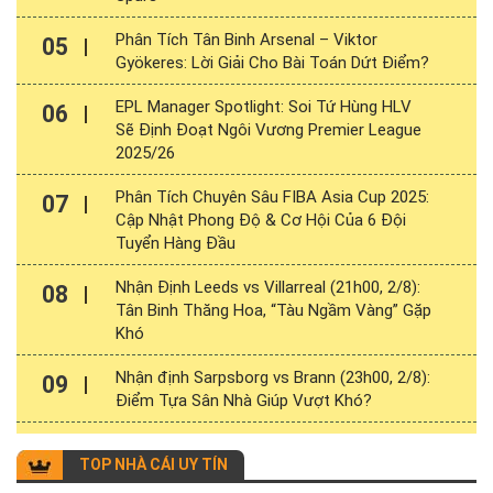
Phân Tích Tân Binh Arsenal – Viktor
05
Gyökeres: Lời Giải Cho Bài Toán Dứt Điểm?
EPL Manager Spotlight: Soi Tứ Hùng HLV
06
Sẽ Định Đoạt Ngôi Vương Premier League
2025/26
Phân Tích Chuyên Sâu FIBA Asia Cup 2025:
07
Cập Nhật Phong Độ & Cơ Hội Của 6 Đội
Tuyển Hàng Đầu
Nhận Định Leeds vs Villarreal (21h00, 2/8):
08
Tân Binh Thăng Hoa, “Tàu Ngầm Vàng” Gặp
Khó
Nhận định Sarpsborg vs Brann (23h00, 2/8):
09
Điểm Tựa Sân Nhà Giúp Vượt Khó?
TOP NHÀ CÁI UY TÍN