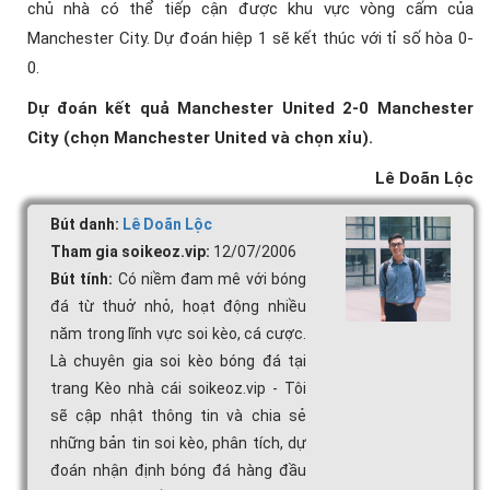
chủ nhà có thể tiếp cận được khu vực vòng cấm của
Manchester City. Dự đoán hiệp 1 sẽ kết thúc với tỉ số hòa 0-
0.
Dự đoán kết quả Manchester United 2-0 Manchester
City (chọn Manchester United và chọn xỉu).
Lê Doãn Lộc
Bút danh:
Lê Doãn Lộc
Tham gia soikeoz.vip:
12/07/2006
Bút tính:
Có niềm đam mê với bóng
đá từ thuở nhỏ, hoạt động nhiều
năm trong lĩnh vực soi kèo, cá cược.
Là chuyên gia soi kèo bóng đá tại
trang Kèo nhà cái soikeoz.vip - Tôi
sẽ cập nhật thông tin và chia sẻ
những bản tin soi kèo, phân tích, dự
đoán nhận định bóng đá hàng đầu