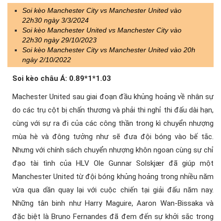
Soi kèo Manchester City vs Manchester United vào
22h30 ngày 3/3/2024
Soi kèo Manchester United vs Manchester City vào
22h30 ngày 29/10/2023
Soi kèo Manchester City vs Manchester United vào 20h
ngày 2/10/2022
Soi kèo châu Á: 0.89*1*1.03
Machester United sau giai đoạn đầu khủng hoảng về nhân sự
do các trụ cột bị chấn thương và phải thi nghỉ thi đấu dài hạn,
cùng với sự ra đi của các công thần trong kì chuyển nhượng
mùa hè và đông tưởng như sẽ đưa đội bóng vào bế tắc.
Nhưng với chính sách chuyển nhượng khôn ngoan cùng sự chỉ
đạo tài tình của HLV Ole Gunnar Solskjær đã giúp một
Manchester United từ đội bóng khủng hoảng trong nhiều năm
vừa qua dần quay lại với cuộc chiến tại giải đấu năm nay.
Những tân binh như Harry Maguire, Aaron Wan-Bissaka và
đặc biệt là Bruno Fernandes đã đem đến sự khởi sắc trong