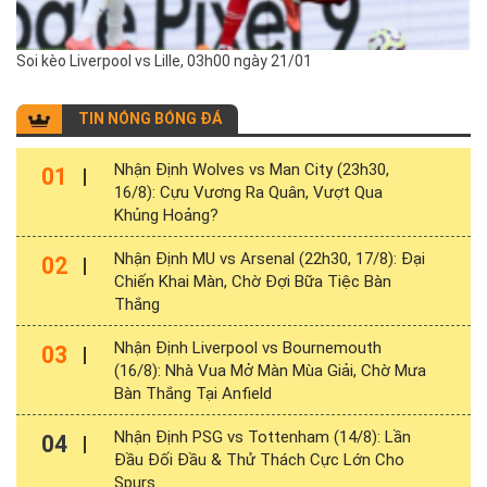
Soi kèo Liverpool vs Lille, 03h00 ngày 21/01
TIN NÓNG BÓNG ĐÁ
Nhận Định Wolves vs Man City (23h30,
01
16/8): Cựu Vương Ra Quân, Vượt Qua
Khủng Hoảng?
Nhận Định MU vs Arsenal (22h30, 17/8): Đại
02
Chiến Khai Màn, Chờ Đợi Bữa Tiệc Bàn
Thắng
Nhận Định Liverpool vs Bournemouth
03
(16/8): Nhà Vua Mở Màn Mùa Giải, Chờ Mưa
Bàn Thắng Tại Anfield
Nhận Định PSG vs Tottenham (14/8): Lần
04
Đầu Đối Đầu & Thử Thách Cực Lớn Cho
Spurs