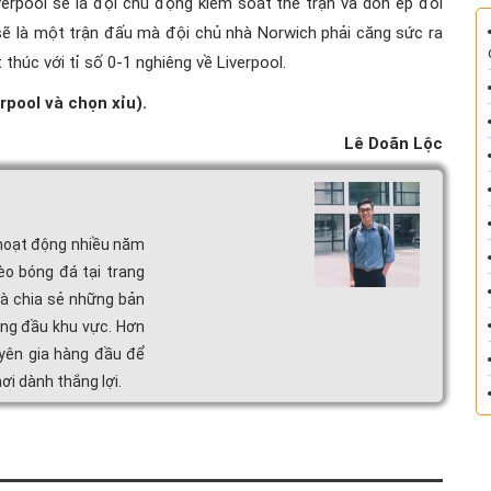
verpool sẽ là đội chủ động kiểm soát thế trận và dồn ép đối
ẽ là một trận đấu mà đội chủ nhà Norwich phải căng sức ra
thúc với tỉ số 0-1 nghiêng về Liverpool.
rpool và chọn xỉu).
Lê Doãn Lộc
hoạt động nhiều năm
kèo bóng đá tại trang
 và chia sẻ những bản
àng đầu khu vực. Hơn
uyên gia hàng đầu để
i dành thắng lợi.