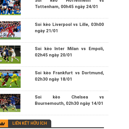
Soi kèo Hoffenheim vs
Tottenham, 00h45 ngày 24/01
Soi kèo Liverpool vs Lille, 03h00
ngày 21/01
Soi kèo Inter Milan vs Empoli,
02h45 ngày 20/01
Soi kèo Frankfurt vs Dortmund,
02h30 ngày 18/01
Soi kèo Chelsea vs
Bournemouth, 02h30 ngày 14/01
LIÊN KẾT HỮU ÍCH