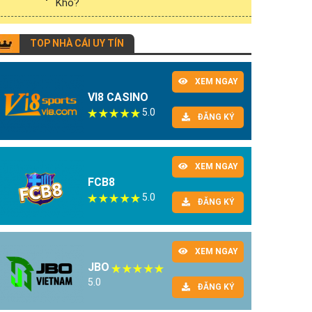
Khó?
TOP NHÀ CÁI UY TÍN
XEM NGAY
VI8 CASINO
5.0
ĐĂNG KÝ
XEM NGAY
FCB8
5.0
ĐĂNG KÝ
XEM NGAY
JBO
5.0
ĐĂNG KÝ