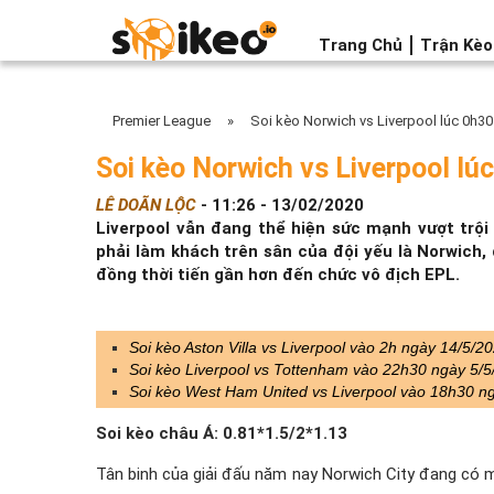
Trang Chủ
Trận Kè
Premier League
»
Soi kèo Norwich vs Liverpool lúc 0h3
Soi kèo Norwich vs Liverpool lú
LÊ DOÃN LỘC
-
11:26 - 13/02/2020
Liverpool vẫn đang thể hiện sức mạnh vượt trội
phải làm khách trên sân của đội yếu là Norwich, 
đồng thời tiến gần hơn đến chức vô địch EPL.
Soi kèo Aston Villa vs Liverpool vào 2h ngày 14/5/2
Soi kèo Liverpool vs Tottenham vào 22h30 ngày 5/
Soi kèo West Ham United vs Liverpool vào 18h30 n
Soi kèo châu Á: 0.81*1.5/2*1.13
Tân binh của giải đấu năm nay Norwich City đang có m