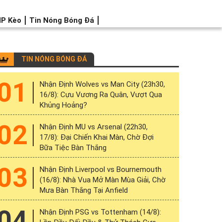
IP Kèo
Tin Nóng Bóng Đá
TIN NÓNG BÓNG ĐÁ
01
Nhận Định Wolves vs Man City (23h30,
16/8): Cựu Vương Ra Quân, Vượt Qua
Khủng Hoảng?
02
Nhận Định MU vs Arsenal (22h30,
17/8): Đại Chiến Khai Màn, Chờ Đợi
Bữa Tiệc Bàn Thắng
03
Nhận Định Liverpool vs Bournemouth
(16/8): Nhà Vua Mở Màn Mùa Giải, Chờ
Mưa Bàn Thắng Tại Anfield
04
Nhận Định PSG vs Tottenham (14/8):