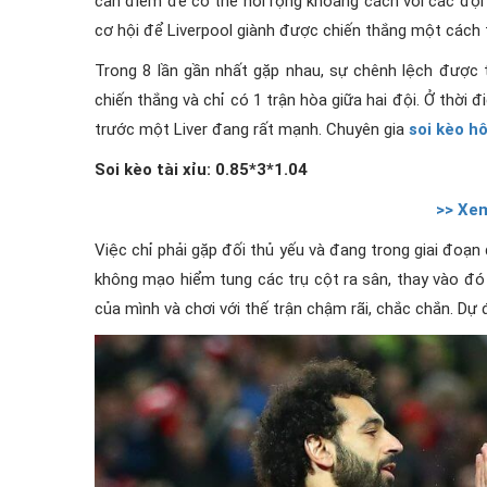
cần điểm để có thể nới rộng khoảng cách với các đội 
cơ hội để Liverpool giành được chiến thắng một cách 
Trong 8 lần gần nhất gặp nhau, sự chênh lệch được th
chiến thắng và chỉ có 1 trận hòa giữa hai đội. Ở thời 
trước một Liver đang rất mạnh. Chuyên gia
soi kèo h
Soi kèo tài xỉu: 0.85*3*1.04
>> Xem
Việc chỉ phải gặp đối thủ yếu và đang trong giai đoạn
không mạo hiểm tung các trụ cột ra sân, thay vào đó 
của mình và chơi với thế trận chậm rãi, chắc chắn. Dự 