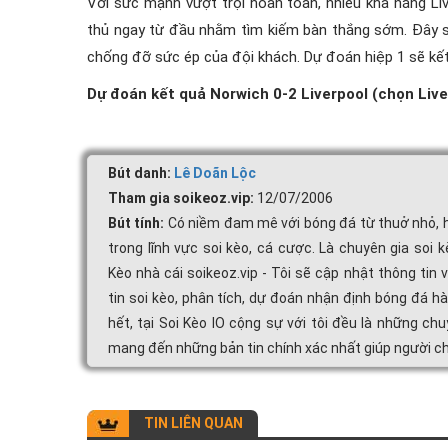
Với sức mạnh vượt trội hoàn toàn, nhiều khả năng Li
thủ ngay từ đầu nhằm tìm kiếm bàn thắng sớm. Đây s
chống đỡ sức ép của đội khách. Dự đoán hiệp 1 sẽ kết 
Dự đoán kết quả Norwich 0-2 Liverpool (chọn Live
Bút danh:
Lê Doãn Lộc
Tham gia soikeoz.vip:
12/07/2006
Bút tính:
Có niềm đam mê với bóng đá từ thuở nhỏ, 
trong lĩnh vực soi kèo, cá cược. Là chuyên gia soi 
Kèo nhà cái soikeoz.vip - Tôi sẽ cập nhật thông tin
tin soi kèo, phân tích, dự đoán nhận định bóng đá h
hết, tại Soi Kèo IO cộng sự với tôi đều là những ch
mang đến những bản tin chính xác nhất giúp người chơ
TIN LIÊN QUAN