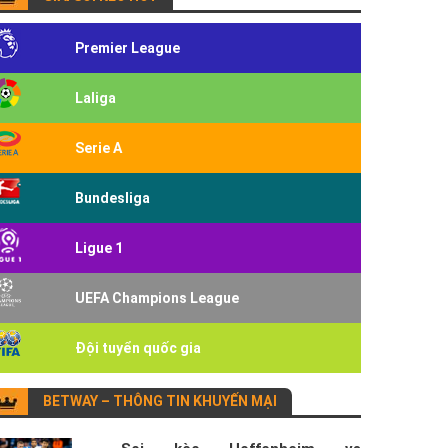
Premier League
Laliga
Serie A
Bundesliga
Ligue 1
UEFA Champions League
Đội tuyển quốc gia
BETWAY – THÔNG TIN KHUYẾN MẠI