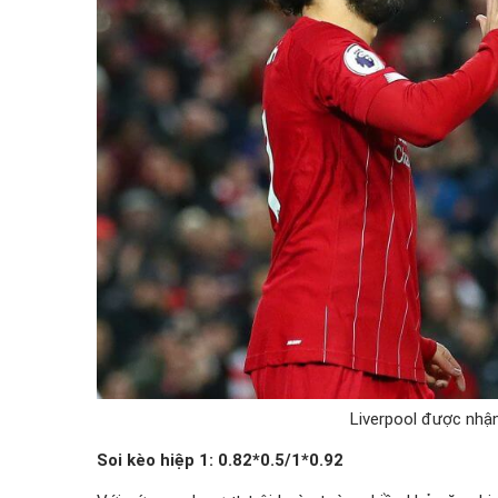
Liverpool được nhận
Soi kèo hiệp 1: 0.82*0.5/1*0.92