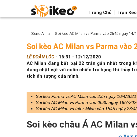
Trang Chủ
Trận Kè
Serie A
»
Soi kèo AC Milan vs Parma vào 2h45 ngày 14/
Soi kèo AC Milan vs Parma vào
LÊ DOÃN LỘC
-
16:31 - 12/12/2020
AC Milan đang bất bại 22 trận gần nhất trong k
đang chật vật với cuộc chiến trụ hạng thì thầy trò
tích ấn tượng của mình.
Soi kèo Parma vs AC Milan vào 23h ngày 10/4/2021
Soi kèo AC Milan vs Parma vào 0h30 ngày 16/7/202
Soi kèo AC Milan vs Inter Milan vào 1h45 ngày 23/4
Soi kèo châu Á AC Milan v
>> Xem 