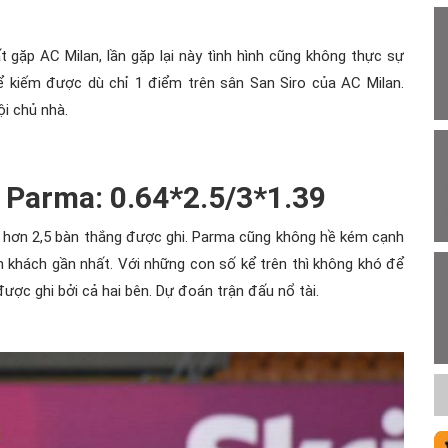
 gặp AC Milan, lần gặp lại này tình hình cũng không thực sự
hể kiếm được dù chỉ 1 điểm trên sân San Siro của AC Milan.
i chủ nhà.
s Parma: 0.64*2.5/3*1.39
ó hơn 2,5 bàn thắng được ghi. Parma cũng không hề kém cạnh
ân khách gần nhất. Với những con số kể trên thì không khó để
ược ghi bởi cả hai bên. Dự đoán trận đấu nổ tài.