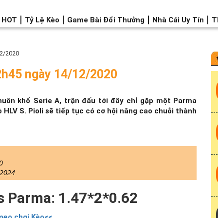
o HOT
Tỷ Lệ Kèo
Game Bài Đổi Thưởng
Nhà Cái Uy Tín
T
12/2020
 2h45 ngày 14/12/2020
huôn khổ Serie A, trận đấu tới đây chỉ gặp một Parma
 HLV S. Pioli sẽ tiếp tục có cơ hội nâng cao chuỗi thành
0
/2024
s Parma: 1.47*2*0.62
mẹo chơi Kèo<<