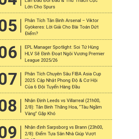
Lần Đầu Đối Đầu & Thử Thách Cực
Lớn Cho Spurs
05
Phân Tích Tân Binh Arsenal – Viktor
Gyökeres: Lời Giải Cho Bài Toán Dứt
Điểm?
06
EPL Manager Spotlight: Soi Tứ Hùng
HLV Sẽ Định Đoạt Ngôi Vương Premier
League 2025/26
07
Phân Tích Chuyên Sâu FIBA Asia Cup
2025: Cập Nhật Phong Độ & Cơ Hội
Của 6 Đội Tuyển Hàng Đầu
08
Nhận Định Leeds vs Villarreal (21h00,
2/8): Tân Binh Thăng Hoa, “Tàu Ngầm
Vàng” Gặp Khó
09
Nhận định Sarpsborg vs Brann (23h00,
2/8): Điểm Tựa Sân Nhà Giúp Vượt