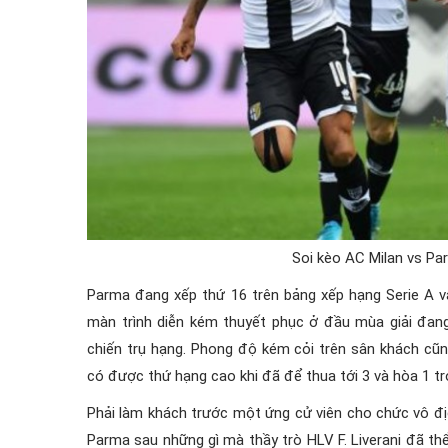
Soi kèo AC Milan vs P
Parma đang xếp thứ 16 trên bảng xếp hạng Serie A 
màn trình diễn kém thuyết phục ở đầu mùa giải đang 
chiến trụ hạng. Phong độ kém cỏi trên sân khách cũ
có được thứ hạng cao khi đã để thua tới 3 và hòa 1 tr
Phải làm khách trước một ứng cử viên cho chức vô đị
Parma sau những gì mà thầy trò HLV F. Liverani đã thể