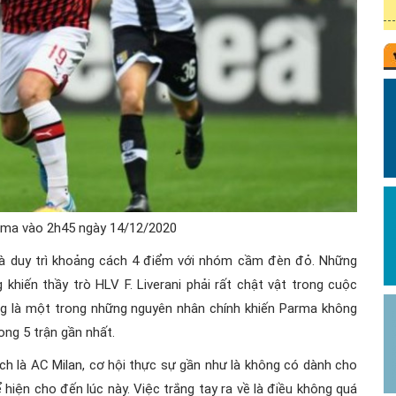
arma vào 2h45 ngày 14/12/2020
và duy trì khoảng cách 4 điểm với nhóm cầm đèn đỏ. Những
khiến thầy trò HLV F. Liverani phải rất chật vật trong cuộc
ng là một trong những nguyên nhân chính khiến Parma không
ong 5 trận gần nhất.
ch là AC Milan, cơ hội thực sự gần như là không có dành cho
 hiện cho đến lúc này. Việc trắng tay ra về là điều không quá