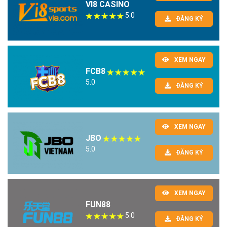
VI8 CASINO
5.0
ĐĂNG KÝ
XEM NGAY
FCB8
5.0
ĐĂNG KÝ
XEM NGAY
JBO
5.0
ĐĂNG KÝ
XEM NGAY
FUN88
5.0
ĐĂNG KÝ