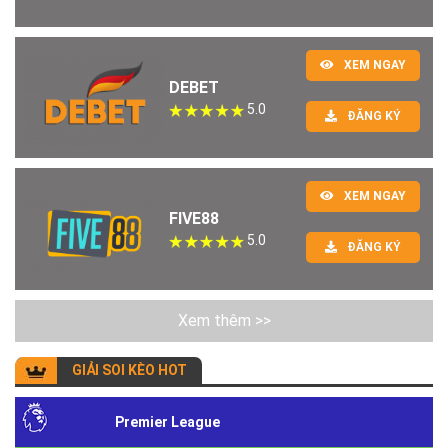
XEM NGAY
DEBET
5.0
ĐĂNG KÝ
XEM NGAY
FIVE88
5.0
ĐĂNG KÝ
Xem thêm >>
GIẢI SOI KÈO HOT
Premier League