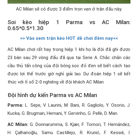
AC Milan sẽ có được 3 điểm trọn vẹn ở trận đấu này.
Soi kèo hiệp 1 Parma vs AC Milan:
0.65*0.5*1.30
>> Vào xem trận kèo HOT dễ chơi đêm nay<<
AC Milan chơi rất hay trong hiệp 1 khi họ là đội đã ghi được
23 bàn sau 29 vòng đấu đã qua tại Serie A. Chắc chắn các
cầu thủ tấn công của đội bóng sọc đỏ đen sẽ biết cách tạo
được lợi thế trước giờ nghỉ giải lao. Dự đoán hiệp 1 sẽ kết
thúc với tỉ số 2-0 nghiêng về đội khách AC Milan.
Đội hình dự kiến Parma vs AC Milan
Parma:
L. Sepe, V. Laurini, M. Bani, R. Gagliolo, Y. Osorio, J.
Kucka, G. Brugman, Hernani, Y. Gervinho, G. Pellè, D. Man.
AC Milan:
G. Donnarumma, S. Kjær, F. Tomori, T. Hernández,
H. Çalhanoğlu, Samu Castillejo, R. Krunić, F. Kessié, I.