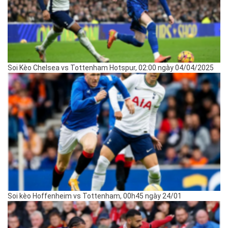
Soi Kèo Chelsea vs Tottenham Hotspur, 02:00 ngày 04/04/2025
Soi kèo Hoffenheim vs Tottenham, 00h45 ngày 24/01