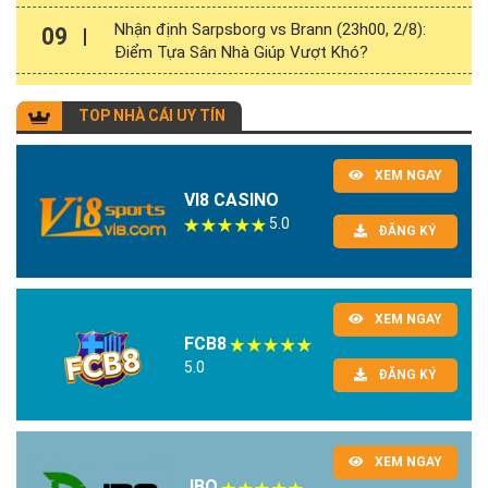
Nhận định Sarpsborg vs Brann (23h00, 2/8):
09
Điểm Tựa Sân Nhà Giúp Vượt Khó?
TOP NHÀ CÁI UY TÍN
XEM NGAY
VI8 CASINO
5.0
ĐĂNG KÝ
XEM NGAY
FCB8
5.0
ĐĂNG KÝ
XEM NGAY
JBO