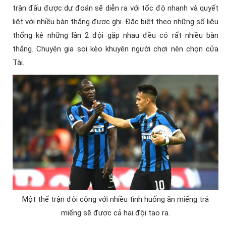
trận đấu được dự đoán sẽ diễn ra với tốc độ nhanh và quyết
liệt với nhiều bàn thắng được ghi. Đặc biệt theo những số liệu
thống kê những lần 2 đội gặp nhau đều có rất nhiều bàn
thắng. Chuyên gia soi kèo khuyên người chơi nên chọn cửa
Tài.
Một thế trận đôi công với nhiều tình huống ăn miếng trả
miếng sẽ được cả hai đội tạo ra.