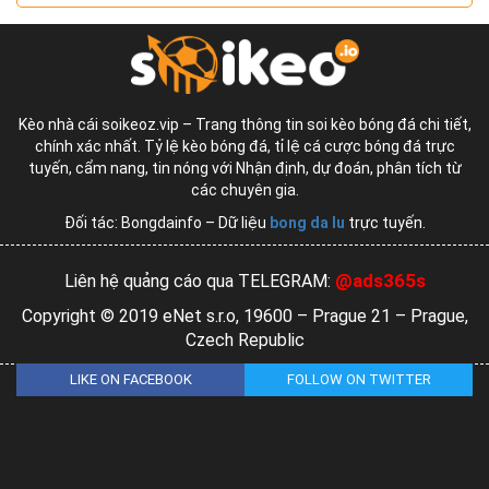
Kèo nhà cái soikeoz.vip – Trang thông tin soi kèo bóng đá chi tiết,
chính xác nhất. Tỷ lệ kèo bóng đá, tỉ lệ cá cược bóng đá trực
tuyến, cẩm nang, tin nóng với Nhận định, dự đoán, phân tích từ
các chuyên gia.
Đối tác: Bongdainfo – Dữ liệu
bong da lu
trực tuyến.
@ads365s
Liên hệ quảng cáo qua TELEGRAM:
Copyright © 2019 eNet s.r.o, 19600 – Prague 21 – Prague,
Czech Republic
LIKE ON FACEBOOK
FOLLOW ON TWITTER