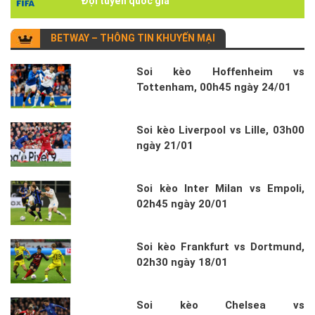
Đội tuyển quốc gia
BETWAY – THÔNG TIN KHUYẾN MẠI
Soi kèo Hoffenheim vs
Tottenham, 00h45 ngày 24/01
Soi kèo Liverpool vs Lille, 03h00
ngày 21/01
Soi kèo Inter Milan vs Empoli,
02h45 ngày 20/01
Soi kèo Frankfurt vs Dortmund,
02h30 ngày 18/01
Soi kèo Chelsea vs