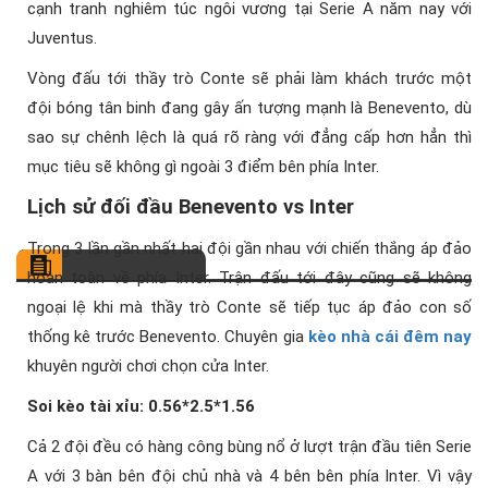
cạnh tranh nghiêm túc ngôi vương tại Serie A năm nay với
Juventus.
Vòng đấu tới thầy trò Conte sẽ phải làm khách trước một
đội bóng tân binh đang gây ấn tượng mạnh là Benevento, dù
sao sự chênh lệch là quá rõ ràng với đẳng cấp hơn hẳn thì
mục tiêu sẽ không gì ngoài 3 điểm bên phía Inter.
Lịch sử đối đầu Benevento vs Inter
Trong 3 lần gần nhất hai đội gần nhau với chiến thắng áp đảo
hoàn toàn về phía Inter. Trận đấu tới đây cũng sẽ không
ngoại lệ khi mà thầy trò Conte sẽ tiếp tục áp đảo con số
thống kê trước Benevento. Chuyên gia
kèo nhà cái đêm nay
khuyên người chơi chọn cửa Inter.
Soi kèo tài xỉu: 0.56*2.5*1.56
Cả 2 đội đều có hàng công bùng nổ ở lượt trận đầu tiên Serie
A với 3 bàn bên đội chủ nhà và 4 bên bên phía Inter. Vì vậy