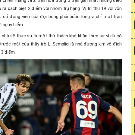
1 chiến thắng và 2 trận hòa trong 5 trận gần nhất nhưng điều
ra cách biệt 2 điểm với nhóm trụ hạng. Vị trí thứ 19 với vỏn
u cổ động viên của đội bóng phải buồn lòng vì chỉ một trận
ới nguy hiểm.
n nhà sẽ thực sự là một thử thách khó khăn thực sự vì dù có
trước mặt của thầy trò L. Semplici là nhà đương kim vô địch
 3 điểm.