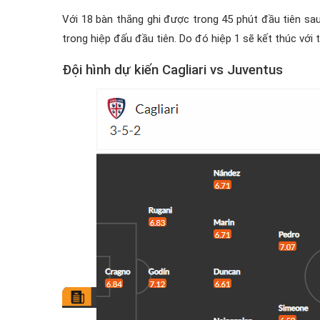
Với 18 bàn thắng ghi được trong 45 phút đầu tiên sa
trong hiệp đấu đầu tiên. Do đó hiệp 1 sẽ kết thúc với 
Đội hình dự kiến Cagliari vs Juventus