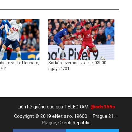
nheim vs Tottenham,
Soi kèo Liverpool vs Lille, 03h00
4/01
ngày 21/01
@ads365s
Liên hệ quảng cáo qua TELEGRAM:
Copyright © 2019 eNet s.r.o, 19600 – Prague 21 –
Prague, Czech Republic