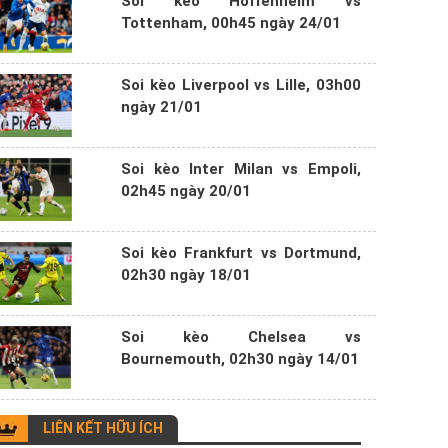
Soi kèo Hoffenheim vs
Tottenham, 00h45 ngày 24/01
Soi kèo Liverpool vs Lille, 03h00
ngày 21/01
Soi kèo Inter Milan vs Empoli,
02h45 ngày 20/01
Soi kèo Frankfurt vs Dortmund,
02h30 ngày 18/01
Soi kèo Chelsea vs
Bournemouth, 02h30 ngày 14/01
LIÊN KẾT HỮU ÍCH