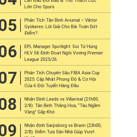
Lần Đầu Đối Đầu & Thử Thách Cực
Lớn Cho Spurs
05
Phân Tích Tân Binh Arsenal – Viktor
Gyökeres: Lời Giải Cho Bài Toán Dứt
Điểm?
06
EPL Manager Spotlight: Soi Tứ Hùng
HLV Sẽ Định Đoạt Ngôi Vương Premier
League 2025/26
07
Phân Tích Chuyên Sâu FIBA Asia Cup
2025: Cập Nhật Phong Độ & Cơ Hội
Của 6 Đội Tuyển Hàng Đầu
08
Nhận Định Leeds vs Villarreal (21h00,
2/8): Tân Binh Thăng Hoa, “Tàu Ngầm
Vàng” Gặp Khó
09
Nhận định Sarpsborg vs Brann (23h00,
2/8): Điểm Tựa Sân Nhà Giúp Vượt