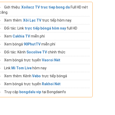
Giới thiệu:
Xoilacz TV truc tiep bong da
Full HD nét
căng.
Xem thêm:
Xôi Lạc TV
trực tiếp hôm nay.
Đối tác: Link
trực tiếp bóngá hôm nay
full HD
Xem
Cakhia TV
miễn phí
Xem bóngá
90PhutTV
miễn phí
Đối tác: Kênh
Socolive TV
chính thức
Xem bóngá trực tuyến
Vaoroi Nét
Link
Mi Tom Live
hôm nay
Xem thêm: Kênh
Vebo
trực tiếp bóngá
Xem bóngá trực tuyến
Rakhoi Nét
Truy cập
bongdalu vip
tại Bongdainfo