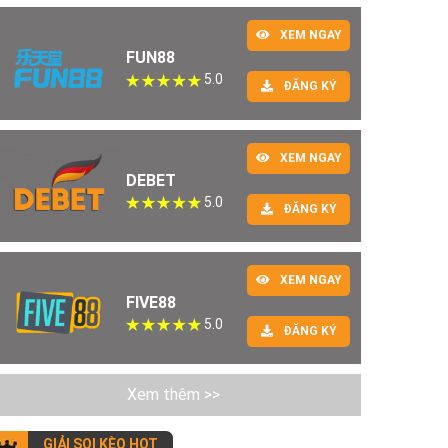
XEM NGAY
FUN88
5.0
ĐĂNG KÝ
XEM NGAY
DEBET
5.0
ĐĂNG KÝ
XEM NGAY
FIVE88
5.0
ĐĂNG KÝ
Xem thêm >>
GIẢI SOI KÈO HOT