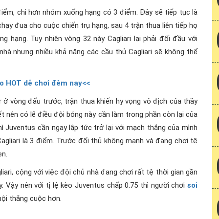
điểm, chi hơn nhóm xuống hạng có 3 điểm. Đây sẽ tiếp tục là
ạy đua cho cuộc chiến trụ hạng, sau 4 trận thua liên tiếp họ
 hạng. Tuy nhiên vòng 32 này Cagliari lại phải đối đầu với
nhà nhưng nhiều khả năng các cầu thủ Cagliari sẽ không thể
èo HOT dễ chơi đêm nay<<
 ở vòng đấu trước, trận thua khiến hy vọng vô địch của thầy
t nên có lẽ điều đội bóng này cần làm trong phần còn lại của
thì Juventus cần ngay lập tức trở lại với mạch thắng của mình
agliari là 3 điểm. Trước đối thủ không mạnh và đang chơi tệ
ẹn.
iari, cộng với việc đội chủ nhà đang chơi rất tệ thời gian gần
y. Vậy nên với tị lệ kèo Juventus chấp 0.75 thì người chơi
soi
hội thắng cuộc hơn.