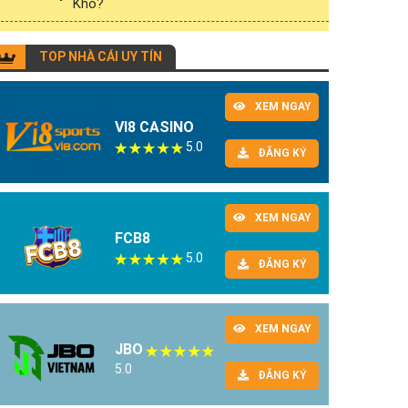
Khó?
TOP NHÀ CÁI UY TÍN
XEM NGAY
VI8 CASINO
5.0
ĐĂNG KÝ
XEM NGAY
FCB8
5.0
ĐĂNG KÝ
XEM NGAY
JBO
5.0
ĐĂNG KÝ