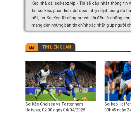
Kèo nhà cái soikeoz.vip - Tôi sẽ cập nhật thông tin
tin soi kèo, phân tích, dự đoán nhận định bóng đá h
hết, tại Soi Kèo IO cộng sự với tôi đều là những ch
mang đến những bản tin chính xác nhất giúp người chơ
TIN LIÊN QUAN
Soi Kèo Chelsea vs Tottenham
Soi kèo Hoffe
Hotspur, 02:00 ngày 04/04/2025
00h45 ngày 2