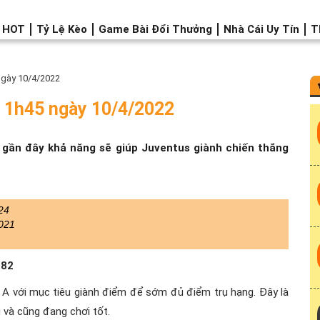
o HOT
Tỷ Lệ Kèo
Game Bài Đổi Thưởng
Nhà Cái Uy Tín
T
 ngày 10/4/2022
o 1h45 ngày 10/4/2022
 gần đây khả năng sẽ giúp Juventus giành chiến thắng
24
2021
.82
ie A với mục tiêu giành điểm để sớm đủ điểm trụ hạng. Đây là
 và cũng đang chơi tốt.