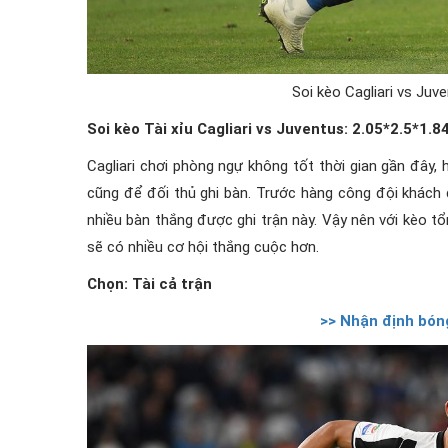
Soi kèo Cagliari vs Ju
Soi kèo Tài xỉu Cagliari vs Juventus: 2.05*2.5*1.8
Cagliari chơi phòng ngự không tốt thời gian gần đây,
cũng để đối thủ ghi bàn. Trước hàng công đội khách 
nhiều bàn thắng được ghi trận này. Vậy nên với kèo tổn
sẽ có nhiều cơ hội thắng cuộc hơn.
Chọn: Tài cả trận
>> Nhận định bón