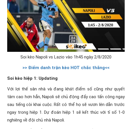
Soi kèo Napoli vs Lazio vào 1h45 ngày 2/8/2020
>> Điểm danh trận kèo HOT chắc thắng<<
Soi kèo hiệp 1: Updating
Với lợi thế sân nhà và đang khát điểm số cũng như quyết
tâm cao hơn hẳn, Napoli sẽ chủ động đẩy cao tấn công ngay
sau tiếng còi khai cuộc. Rất có thể họ sẽ vươn lên dẫn trước
ngay trong hiệp 1. Dự đoán hiệp 1 sẽ kết thúc với tỉ số 1-0
nghiêng về đội chủ nhà Napoli.