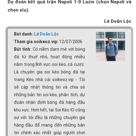
Dự đoán kết quả trận Napoli 1-0 Lazio (chọn Napoli và
chọn xỉu).
Lê Doãn Lộc
Bút danh:
Lê Doãn Lộc
Tham gia soikeoz.vip:
12/07/2006
Bút tính:
Có niềm đam mê với bóng
đá từ thuở nhỏ, hoạt động nhiều
năm trong lĩnh vực soi kèo, cá cược.
Là chuyên gia soi kèo bóng đá tại
trang Kèo nhà cái soikeoz.vip - Tôi
sẽ cập nhật thông tin và chia sẻ
những bản tin soi kèo, phân tích, dự
đoán nhận định bóng đá hàng đầu
khu vực. Hơn hết, tại Soi Kèo IO cộng
sự với tôi đều là những chuyên gia
hàng đầu để mang đến những bản
tin chính xác nhất giúp người chơi