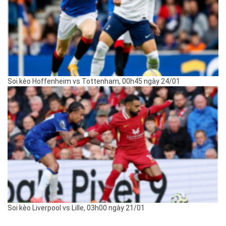
Soi kèo Hoffenheim vs Tottenham, 00h45 ngày 24/01
Soi kèo Liverpool vs Lille, 03h00 ngày 21/01