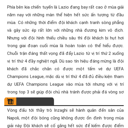
Phía bên kia chiến tuyến là Lazio đang bay rất cao ở mùa giải
năm nay với những màn thể hiện hết sức ấn tượng từ đầu
mùa. Có những thời điểm đội khách cạnh tranh sòng phẳng
và gây sức ép rất lớn với những nhà đương kim vô địch.
Nhưng với đội hình thiếu chiều sâu thì đội khách bị hụt hơi
trong giai đoạn cuối mùa là hoàn toàn có thể hiểu được.
Chuỗi trận đáng thất vọng đã đẩy Lazio từ vị trí thứ 2 xuống
vị trí thứ 4 đầy nghiệt ngã. Dù sao tín hiệu đáng mừng là đội
khách đã chắc chắn có được một tấm vé dự UEFA
Champions League, mặc dù vị trí thứ 4 đã đủ điều kiện tham
dự UEFA Champions League vào mùa tới nhưng với vị trí
trong top 3 sẽ giúp đội chủ nhà tránh được phải đá vòng sơ
loại.
Vòng đấu tới thầy trò Inzaghi sẽ hành quân đến sân của
Napoli, một đội bóng cũng không được ổn định trong mùa
giải này Đội khách sẽ cố gắng hết sức để kiếm được điểm