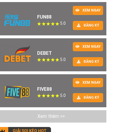
XEM NGAY
FUN88
5.0
ĐĂNG KÝ
XEM NGAY
DEBET
5.0
ĐĂNG KÝ
XEM NGAY
FIVE88
5.0
ĐĂNG KÝ
Xem thêm >>
GIẢI SOI KÈO HOT