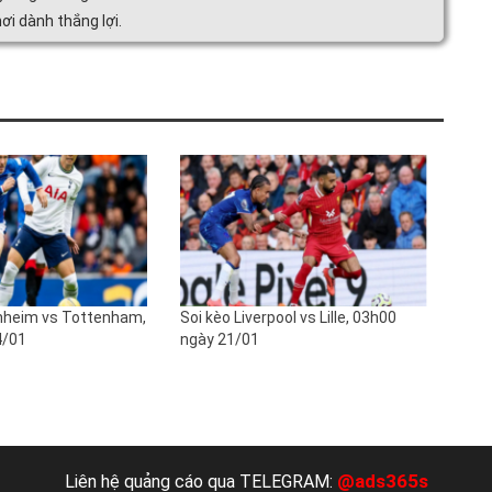
i dành thắng lợi.
nheim vs Tottenham,
Soi kèo Liverpool vs Lille, 03h00
4/01
ngày 21/01
@ads365s
Liên hệ quảng cáo qua TELEGRAM: