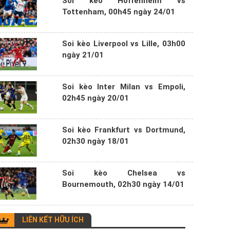
Soi kèo Hoffenheim vs
Tottenham, 00h45 ngày 24/01
Soi kèo Liverpool vs Lille, 03h00
ngày 21/01
Soi kèo Inter Milan vs Empoli,
02h45 ngày 20/01
Soi kèo Frankfurt vs Dortmund,
02h30 ngày 18/01
Soi kèo Chelsea vs
Bournemouth, 02h30 ngày 14/01
LIÊN KẾT HỮU ÍCH