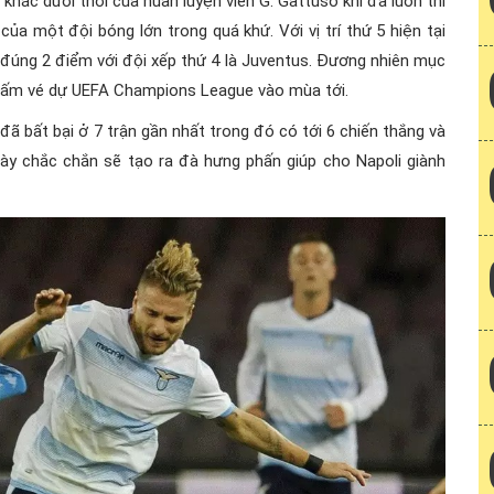
khác dưới thời của huấn luyện viên G. Gattuso khi đã luôn thi
ủa một đội bóng lớn trong quá khứ. Với vị trí thứ 5 hiện tại
đúng 2 điểm với đội xếp thứ 4 là Juventus. Đương nhiên mục
 tấm vé dự UEFA Champions League vào mùa tới.
ã bất bại ở 7 trận gần nhất trong đó có tới 6 chiến thắng và
 này chắc chắn sẽ tạo ra đà hưng phấn giúp cho Napoli giành