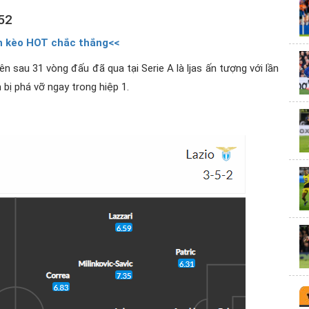
.52
n kèo HOT chắc thắng<<
ên sau 31 vòng đấu đã qua tại Serie A là ljas ấn tượng với lần
bị phá vỡ ngay trong hiệp 1.