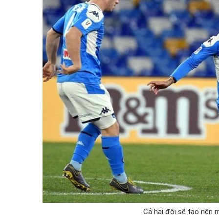
Cả hai đội sẽ tạo nên 