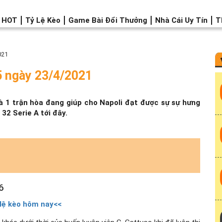
o HOT
Tỷ Lệ Kèo
Game Bài Đổi Thưởng
Nhà Cái Uy Tín
T
021
5 ngày 23/4/2021
à 1 trận hòa đang giúp cho Napoli đạt được sự sự hưng
32 Serie A tới đây.
6
lệ kèo hôm nay<<