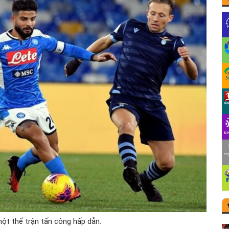
một thế trận tấn công hấp dẫn.