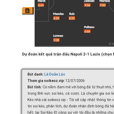
Dự đoán kết quả trận đấu Napoli 2-1 Lazio (chọn N
Bút danh:
Lê Doãn Lộc
Tham gia soikeoz.vip:
12/07/2006
Bút tính:
Có niềm đam mê với bóng đá từ thuở nhỏ, 
trong lĩnh vực soi kèo, cá cược. Là chuyên gia soi 
Kèo nhà cái soikeoz.vip - Tôi sẽ cập nhật thông tin
tin soi kèo, phân tích, dự đoán nhận định bóng đá h
hết, tại Soi Kèo IO cộng sự với tôi đều là những ch