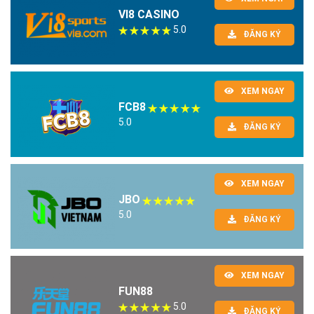
VI8 CASINO
5.0
ĐĂNG KÝ
XEM NGAY
FCB8
5.0
ĐĂNG KÝ
XEM NGAY
JBO
5.0
ĐĂNG KÝ
XEM NGAY
FUN88
5.0
ĐĂNG KÝ