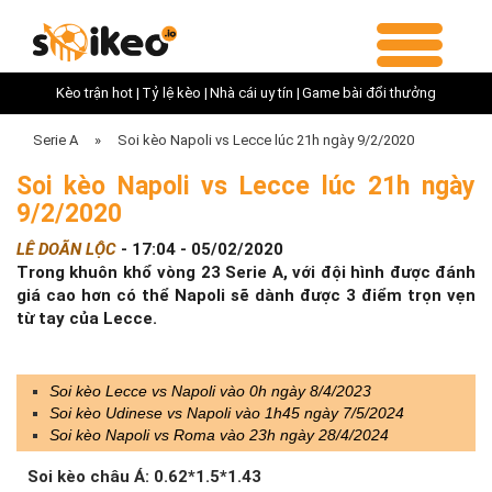
Kèo trận hot |
Tỷ lệ kèo |
Nhà cái uy tín |
Game bài đổi thưởng
Serie A
»
Soi kèo Napoli vs Lecce lúc 21h ngày 9/2/2020
Soi kèo Napoli vs Lecce lúc 21h ngày
9/2/2020
LÊ DOÃN LỘC
-
17:04 - 05/02/2020
Trong khuôn khổ vòng 23 Serie A, với đội hình được đánh
giá cao hơn có thể Napoli sẽ dành được 3 điểm trọn vẹn
từ tay của Lecce.
Soi kèo Lecce vs Napoli vào 0h ngày 8/4/2023
Soi kèo Udinese vs Napoli vào 1h45 ngày 7/5/2024
Soi kèo Napoli vs Roma vào 23h ngày 28/4/2024
Soi kèo châu Á: 0.62*1.5*1.43