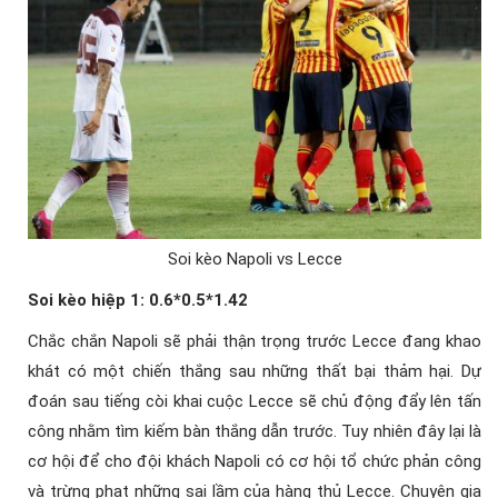
Soi kèo Napoli vs Lecce
Soi kèo hiệp 1: 0.6*0.5*1.42
Chắc chắn Napoli sẽ phải thận trọng trước Lecce đang khao
khát có một chiến thắng sau những thất bại thảm hại. Dự
đoán sau tiếng còi khai cuộc Lecce sẽ chủ động đẩy lên tấn
công nhằm tìm kiếm bàn thắng dẫn trước. Tuy nhiên đây lại là
cơ hội để cho đội khách Napoli có cơ hội tổ chức phản công
và trừng phạt những sai lầm của hàng thủ Lecce. Chuyên gia