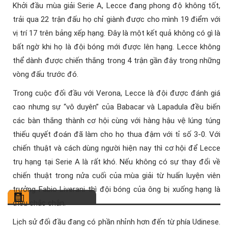
Khởi đầu mùa giải Serie A, Lecce đang phong độ không tốt,
trải qua 22 trận đấu họ chỉ giành được cho mình 19 điểm với
vị trí 17 trên bảng xếp hạng. Đây là một kết quả không có gì là
bất ngờ khi họ là đội bóng mới được lên hạng. Lecce không
thể dành được chiến thắng trong 4 trận gần đây trong những
vòng đấu trước đó.
Trong cuộc đối đầu với Verona, Lecce là đội được đánh giá
cao nhưng sự “vô duyên” của Babacar và Lapadula đều biến
các bàn thắng thành cơ hội cùng với hàng hậu vệ lúng túng
thiếu quyết đoán đã làm cho họ thua đậm với tỉ số 3-0. Với
chiến thuật và cách dùng người hiện nay thì cơ hội để Lecce
trụ hạng tại Serie A là rất khó. Nếu không có sự thay đổi về
chiến thuật trong nửa cuối của mùa giải từ huấn luyện viên
trưởng Fabio Liverani thì đội bóng của ông bị xuống hạng là
điều chắc chắn.
Lịch sử đối đầu đang có phần nhỉnh hơn đến từ phía Udinese.