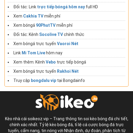
Đối tác: Link
trực tiếp bóngá hôm nay
full HD
Xem
Cakhia TV
miễn phí
Xem bóngá
90PhutTV
miễn phí
Đối tác: Kênh
Socolive TV
chính thức
Xem bóngá trực tuyến
Vaoroi Nét
Link
Mi Tom Live
hôm nay
Xem thêm: Kênh
Vebo
trực tiếp bóngá
Xem bóngá trực tuyến
Rakhoi Nét
Truy cập
bongdalu vip
tại Bongdainfo
Kèo nhà cái soikeoz.vip – Trang thông tin soi kèo bóng đá chi tiết,
chính xác nhất. Tỷ lệ kèo bóng đá, tỉ lệ cá cược bóng đá trực
tuyến, cẩm nang, tin nóng với Nhận định, dự đoán, phân tích từ