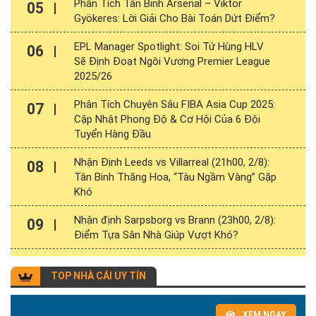
Phân Tích Tân Binh Arsenal – Viktor
05
Gyökeres: Lời Giải Cho Bài Toán Dứt Điểm?
EPL Manager Spotlight: Soi Tứ Hùng HLV
06
Sẽ Định Đoạt Ngôi Vương Premier League
2025/26
Phân Tích Chuyên Sâu FIBA Asia Cup 2025:
07
Cập Nhật Phong Độ & Cơ Hội Của 6 Đội
Tuyển Hàng Đầu
Nhận Định Leeds vs Villarreal (21h00, 2/8):
08
Tân Binh Thăng Hoa, “Tàu Ngầm Vàng” Gặp
Khó
Nhận định Sarpsborg vs Brann (23h00, 2/8):
09
Điểm Tựa Sân Nhà Giúp Vượt Khó?
TOP NHÀ CÁI UY TÍN
XEM NGAY