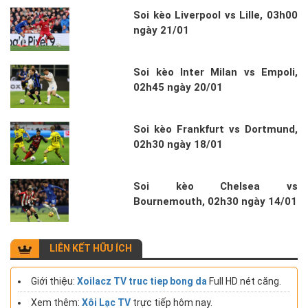
Soi kèo Liverpool vs Lille, 03h00
ngày 21/01
Soi kèo Inter Milan vs Empoli,
02h45 ngày 20/01
Soi kèo Frankfurt vs Dortmund,
02h30 ngày 18/01
Soi kèo Chelsea vs
Bournemouth, 02h30 ngày 14/01
LIÊN KẾT HỮU ÍCH
Giới thiệu:
Xoilacz TV truc tiep bong da
Full HD nét căng.
Xem thêm:
Xôi Lạc TV
trực tiếp hôm nay.