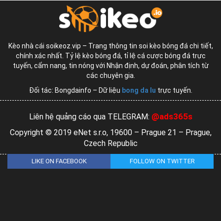
Kèo nhà cái soikeoz.vip – Trang thông tin soi kèo bóng đá chi tiết,
chính xác nhất. Tỷ lệ kèo bóng đá, tỉ lệ cá cược bóng đá trực
tuyến, cẩm nang, tin nóng với Nhận định, dự đoán, phân tích từ
các chuyên gia.
Đối tác: Bongdainfo – Dữ liệu
bong da lu
trực tuyến.
@ads365s
Liên hệ quảng cáo qua TELEGRAM:
Copyright © 2019 eNet s.r.o, 19600 – Prague 21 – Prague,
Czech Republic
LIKE ON FACEBOOK
FOLLOW ON TWITTER