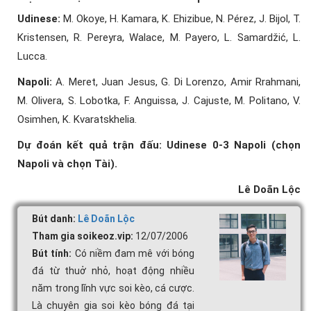
Udinese:
M. Okoye, H. Kamara, K. Ehizibue, N. Pérez, J. Bijol, T.
Kristensen, R. Pereyra, Walace, M. Payero, L. Samardžić, L.
Lucca.
Napoli:
A. Meret, Juan Jesus, G. Di Lorenzo, Amir Rrahmani,
M. Olivera, S. Lobotka, F. Anguissa, J. Cajuste, M. Politano, V.
Osimhen, K. Kvaratskhelia.
Dự đoán kết quả trận đấu: Udinese 0-3 Napoli (chọn
Napoli và chọn Tài).
Lê Doãn Lộc
Bút danh:
Lê Doãn Lộc
Tham gia soikeoz.vip:
12/07/2006
Bút tính:
Có niềm đam mê với bóng
đá từ thuở nhỏ, hoạt động nhiều
năm trong lĩnh vực soi kèo, cá cược.
Là chuyên gia soi kèo bóng đá tại