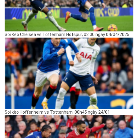
Soi Kèo Chelsea vs Tottenham Hotspur, 02:00 ngày 04/04/2025
Soi kèo Hoffenheim vs Tottenham, 00h45 ngày 24/01