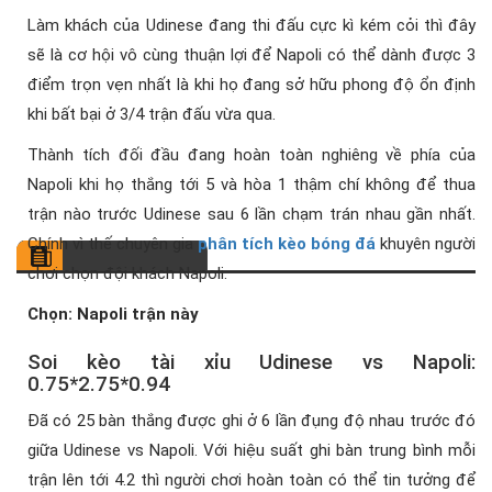
Làm khách của Udinese đang thi đấu cực kì kém cỏi thì đây
sẽ là cơ hội vô cùng thuận lợi để Napoli có thể dành được 3
điểm trọn vẹn nhất là khi họ đang sở hữu phong độ ổn định
khi bất bại ở 3/4 trận đấu vừa qua.
Thành tích đối đầu đang hoàn toàn nghiêng về phía của
Napoli khi họ thắng tới 5 và hòa 1 thậm chí không để thua
trận nào trước Udinese sau 6 lần chạm trán nhau gần nhất.
Chính vì thế chuyên gia
phân tích kèo bóng đá
khuyên người
chơi chọn đội khách Napoli.
Chọn: Napoli trận này
Soi kèo tài xỉu Udinese vs Napoli:
0.75*2.75*0.94
Đã có 25 bàn thắng được ghi ở 6 lần đụng độ nhau trước đó
giữa Udinese vs Napoli. Với hiệu suất ghi bàn trung bình mỗi
trận lên tới 4.2 thì người chơi hoàn toàn có thể tin tưởng để