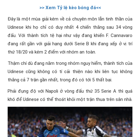
>> Xem Tỷ lệ kèo bóng đá<<
Đây là một mùa giải kém về cả chuyên môn lẫn tinh thần của
Udinese khi họ chỉ có duy nhất 4 chiến thắng sau 34 vòng
đấu. Với thành tích tệ hại như vậy đang khiến F. Cannavaro
đang rất gần với giải hạng dưới Serie B khi đang xếp ở vị trí
thứ 18/20 và kém 2 điểm với nhóm an toàn.
Thậm chí dù đang nằm trong nhóm nguy hiểm, thành tích của
Udinese cũng không có tí cải thiện nào khi liên tục không
thắng cả 7 trận gần nhất, trong đó có tới 5 thất bại.
Phải đụng độ với Napoli ở vòng đấu thứ 35 Serie A thì quá
khó để Udinese có thể thoát khỏi một trận thua trên sân nhà.